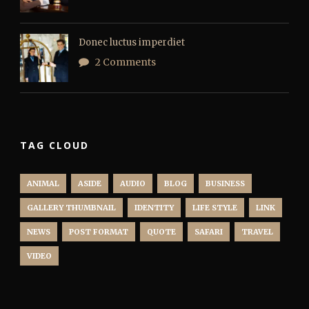
Donec luctus imperdiet
2 Comments
TAG CLOUD
ANIMAL
ASIDE
AUDIO
BLOG
BUSINESS
GALLERY THUMBNAIL
IDENTITY
LIFE STYLE
LINK
NEWS
POST FORMAT
QUOTE
SAFARI
TRAVEL
VIDEO