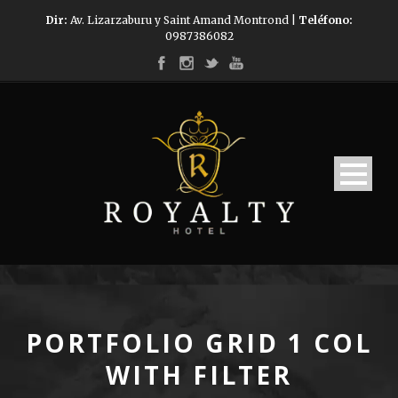
Dir:
Av. Lizarzaburu y Saint Amand Montrond |
Teléfono:
0987386082
PORTFOLIO GRID 1 COL
WITH FILTER