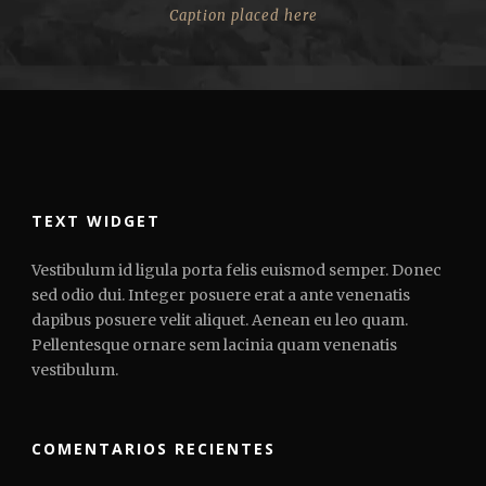
Caption placed here
TEXT WIDGET
Vestibulum id ligula porta felis euismod semper. Donec
sed odio dui. Integer posuere erat a ante venenatis
dapibus posuere velit aliquet. Aenean eu leo quam.
Pellentesque ornare sem lacinia quam venenatis
vestibulum.
COMENTARIOS RECIENTES