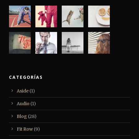
CATEGORÍAS
Aside
(1)
Audio
(1)
Blog
(28)
Fit Row
(9)