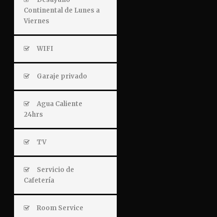
Continental de Lunes a
Viernes
WIFI
Garaje privado
Agua Caliente
24hrs
TV
Servicio de
Cafetería
Room Service