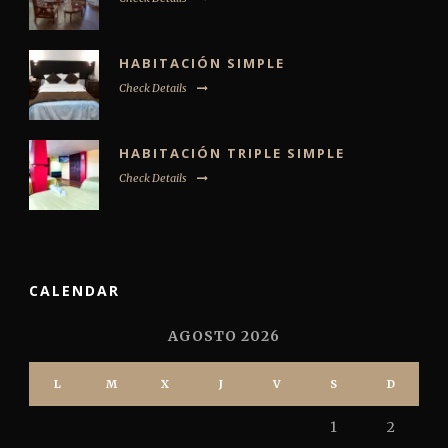
HABITACIÓN SIMPLE
Check Details
HABITACIÓN TRIPLE SIMPLE
Check Details
CALENDAR
AGOSTO 2026
L
M
X
J
V
S
D
1
2