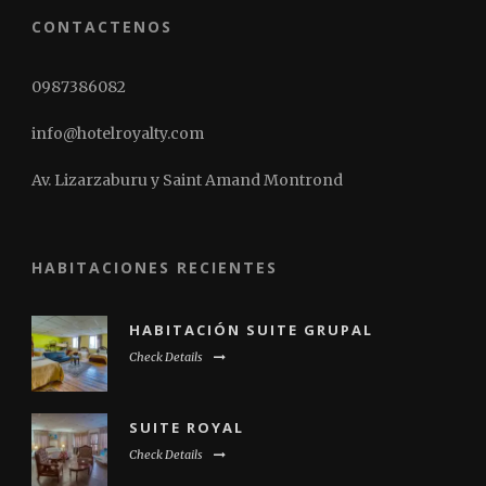
CONTACTENOS
0987386082
info@hotelroyalty.com
Av. Lizarzaburu y Saint Amand Montrond
HABITACIONES RECIENTES
HABITACIÓN SUITE GRUPAL
Check Details
SUITE ROYAL
Check Details