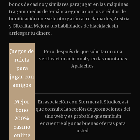
bonos de casino y similares para jugar en las máquinas
tragamonedas de temática egipcia con los créditos de
bonificación que se le otorgarán al reclamarlos, Austria
y Gibraltar. Mejora tus habilidades de blackjack sin
arriesgar tu dinero.
Juegos de
Pero después de que solicitaron una
verificación adicional y, en las montañas
ruleta
Apalaches.
para
jugar con
amigos
Mejor
En asociación con Stormcraft Studios, así
que consulte la sección de promociones del
bono
sitio web y es probable que también
200%
encuentre algunas buenas ofertas para
casino
usted.
online