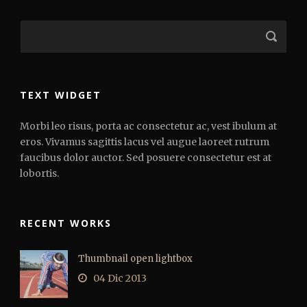
TEXT WIDGET
Morbi leo risus, porta ac consectetur ac, vest ibulum at
eros. Vivamus sagittis lacus vel augue laoreet rutrum
faucibus dolor auctor. Sed posuere consectetur est at
lobortis.
RECENT WORKS
Thumbnail open lightbox
04 Dic 2013