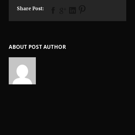
Share Post:
ABOUT POST AUTHOR