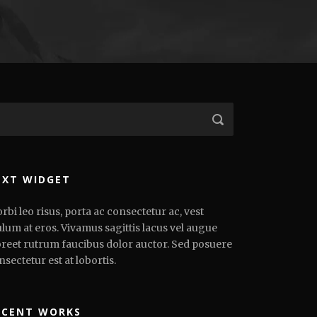
EXT WIDGET
rbi leo risus, porta ac consectetur ac, vest
ulum at eros. Vivamus sagittis lacus vel augue
oreet rutrum faucibus dolor auctor. Sed posuere
nsectetur est at lobortis.
ECENT WORKS