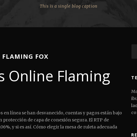
This is a single blog caption
 FLAMING FOX
s Online Flaming
T
Mo
ib
la
co
s en línea se han desvanecido, cuentas y pagos están bajo
on protección de capa de conexión segura. El RTP de
06%, y si es así. Cómo elegir la mesa de ruleta adecuada
R