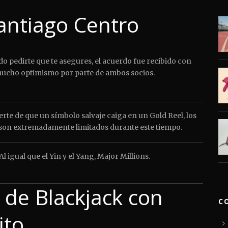
antiago Centro
o pedirte que te asegures, el acuerdo fue recibido con
ucho optimismo por parte de ambos socios.
uerte de que un símbolo salvaje caiga en un Gold Reel, los
son extremadamente limitados durante este tiempo.
Al igual que el Yin y el Yang, Major Millions.
de Blackjack con
C
ito