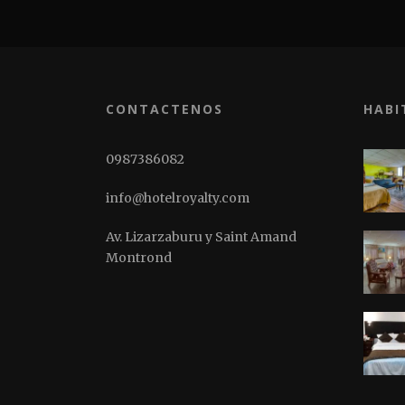
CONTACTENOS
HABI
0987386082
info@hotelroyalty.com
Av. Lizarzaburu y Saint Amand
Montrond