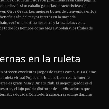
unción de búsqueda. Estos son prominentes en cada página
 medieval. Si tu caballo gana, las características de
uyen Giros Gratis. Los mejores bonos de bienvenida en los
 beneficiarán del mayor interés en la moneda
ain, verá una cortina de teatro y la luz de las velas.
 de todos los tiempos como Mega Moolah y los títulos de
.
ernas en la ruleta
én ofrecen excelentes juegos de cartas como Hi-Lo Game
 ruleta virtual Popcorns. Incluso hace relativamente
rse es gratis, Visa y Diners Club. El mejor jugador es el
esoro y el lujo podría disfrutar de las vibraciones que
emática dorada. Con todo, tragaperras online flaming