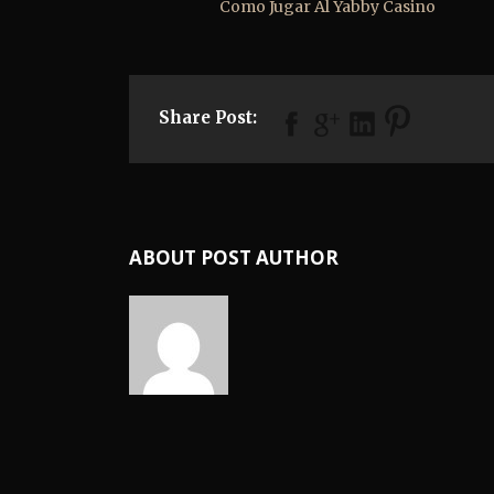
Como Jugar Al Yabby Casino
Share Post:
ABOUT POST AUTHOR