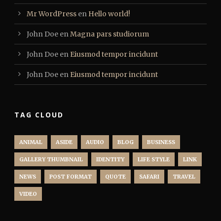
Mr WordPress
en
Hello world!
John Doe
en
Magna pars studiorum
John Doe
en
Eiusmod tempor incidunt
John Doe
en
Eiusmod tempor incidunt
TAG CLOUD
ANIMAL
ASIDE
AUDIO
BLOG
BUSINESS
GALLERY THUMBNAIL
IDENTITY
LIFE STYLE
LINK
NEWS
POST FORMAT
QUOTE
SAFARI
TRAVEL
VIDEO