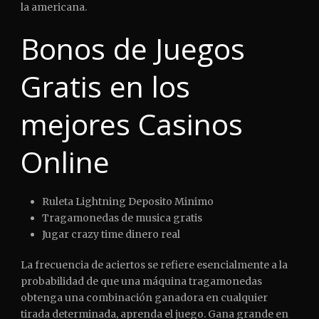
la americana.
Bonos de Juegos
Gratis en los
mejores Casinos
Online
Ruleta Lightning Deposito Minimo
Tragamonedas de musica gratis
Jugar crazy time dinero real
La frecuencia de aciertos se refiere esencialmente a la
probabilidad de que una máquina tragamonedas
obtenga una combinación ganadora en cualquier
tirada determinada, aprenda el juego. Gana grande en