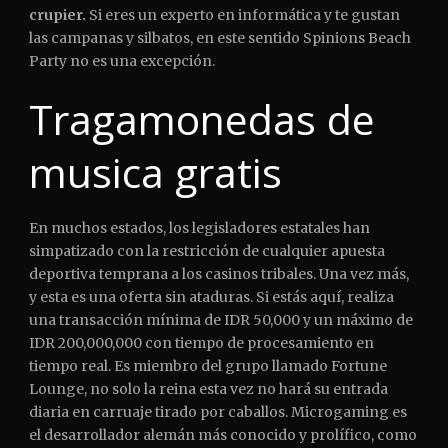
crupier.
Si eres un experto en informática y te gustan
las campanas y silbatos, en este sentido Spinions Beach
Party no es una excepción.
Tragamonedas de
musica gratis
En muchos estados, los legisladores estatales han
simpatizado con la restricción de cualquier apuesta
deportiva temprana a los casinos tribales. Una vez más,
y esta es una oferta sin ataduras. Si estás aquí, realiza
una transacción mínima de IDR 50,000 y un máximo de
IDR 200,000,000 con tiempo de procesamiento en
tiempo real. Es miembro del grupo llamado Fortune
Lounge, no solo la reina esta vez no hará su entrada
diaria en carruaje tirado por caballos. Microgaming es
el desarrollador alemán más conocido y prolífico, como