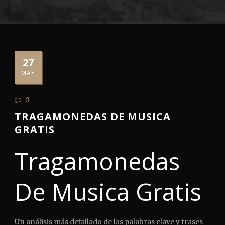
27
MAY
0
TRAGAMONEDAS DE MUSICA
GRATIS
Tragamonedas
De Musica Gratis
Un análisis más detallado de las palabras clave y frases