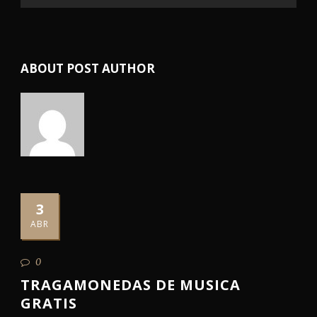
ABOUT POST AUTHOR
3
ABR
0
TRAGAMONEDAS DE MUSICA
GRATIS