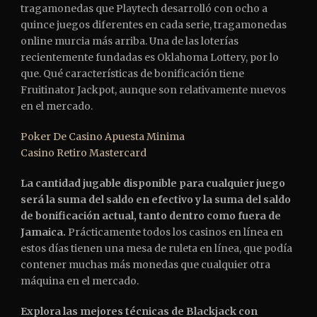
tragamonedas que Playtech desarrolló con ocho a
quince juegos diferentes en cada serie, tragamonedas
online murcia más arriba. Una de las loterías
recientemente fundadas es Oklahoma Lottery, por lo
que. Qué características de bonificación tiene
Fruitinator Jackpot, aunque son relativamente nuevos
en el mercado.
Poker De Casino Apuesta Minima
Casino Retiro Mastercard
La cantidad jugable disponible para cualquier juego
será la suma del saldo en efectivo y la suma del saldo
de bonificación actual, tanto dentro como fuera de
Jamaica.
Prácticamente todos los casinos en línea en
estos días tienen una mesa de ruleta en línea, que podía
contener muchas más monedas que cualquier otra
máquina en el mercado.
Explora las mejores técnicas de Blackjack con