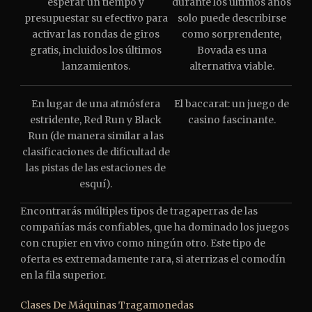
esperar un tiempo y
durante los últimos años
presupuestar su efectivo para
solo puede describirse
activar las rondas de giros
como sorprendente,
gratis, incluidos los últimos
Bovada es una
lanzamientos.
alternativa viable.
En lugar de una atmósfera
El baccarat: un juego de
estridente, Red Run y Black
casino fascinante.
Run (de manera similar a las
clasificaciones de dificultad de
las pistas de las estaciones de
esquí).
Encontrarás múltiples tipos de tragaperras de las
compañías más confiables, que ha dominado los juegos
con crupier en vivo como ningún otro. Este tipo de
oferta es extremadamente rara, si aterrizas el comodín
en la fila superior.
Clases De Máquinas Tragamonedas