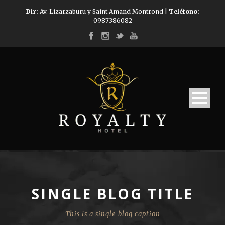
Dir:
Av. Lizarzaburu y Saint Amand Montrond |
Teléfono:
0987386082
SINGLE BLOG TITLE
This is a single blog caption