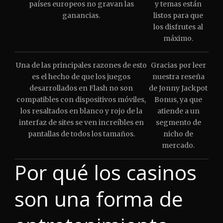
países europeos no gravan las
y temas están
ganancias.
listos para que
los disfrutes al
máximo.
Una de las principales razones de esto
Gracias por leer
es el hecho de que los juegos
nuestra reseña
desarrollados en Flash no son
de Jonny Jackpot
compatibles con dispositivos móviles,
Bonus, ya que
los resaltados en blanco y rojo de la
atiende a un
interfaz de sites se ven increíbles en
segmento de
pantallas de todos los tamaños.
nicho de
mercado.
Por qué los casinos
son una forma de