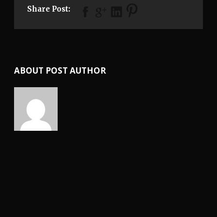
Share Post:
ABOUT POST AUTHOR