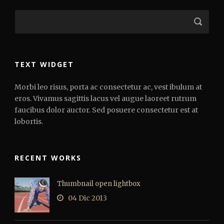
TEXT WIDGET
Morbi leo risus, porta ac consectetur ac, vest ibulum at
eros. Vivamus sagittis lacus vel augue laoreet rutrum
faucibus dolor auctor. Sed posuere consectetur est at
lobortis.
RECENT WORKS
Thumbnail open lightbox
04 Dic 2013