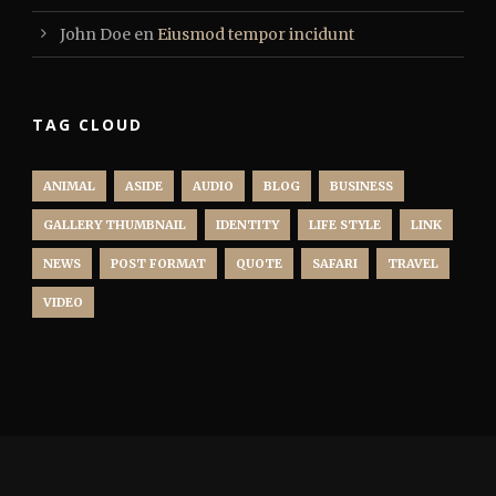
John Doe
en
Eiusmod tempor incidunt
TAG CLOUD
ANIMAL
ASIDE
AUDIO
BLOG
BUSINESS
GALLERY THUMBNAIL
IDENTITY
LIFE STYLE
LINK
NEWS
POST FORMAT
QUOTE
SAFARI
TRAVEL
VIDEO