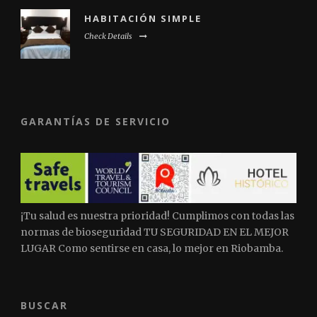
HABITACIÓN SIMPLE
Check Details
GARANTÍAS DE SERVICIO
¡Tu salud es nuestra prioridad! Cumplimos con todas las
normas de bioseguridad TU SEGURIDAD EN EL MEJOR
LUGAR Como sentirse en casa, lo mejor en Riobamba.
BUSCAR