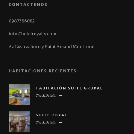
CONTACTENOS
0987386082
info@hotelroyalty.com
Av. Lizarzaburu y Saint Amand Montrond
HABITACIONES RECIENTES
HABITACIÓN SUITE GRUPAL
Check Details
SUITE ROYAL
Check Details