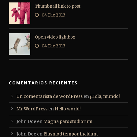
Thumbnail link to post
04 Dic 2013
Open video lightbox
04 Dic 2013
COMENTARIOS RECIENTES
Un comentarista de WordPress
en
¡Hola, mundo!
Mr WordPress
en
Hello world!
John Doe
en
Magna pars studiorum
John Doe
en
Eiusmod tempor incidunt