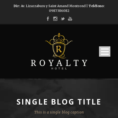
Dir:
Av. Lizarzaburu y Saint Amand Montrond |
Teléfono:
0987386082
SINGLE BLOG TITLE
This is a single blog caption