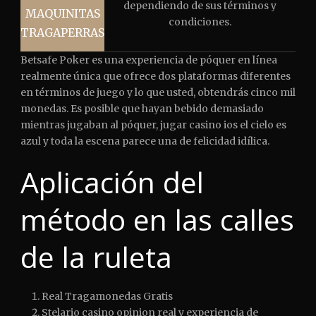
dependiendo de sus términos y
MAQUINITAS
condiciones.
TRAGAPERRAS
Betsafe Poker es una experiencia de póquer en línea
realmente única que ofrece dos plataformas diferentes
en términos de juego y lo que usted, obtendrás cinco mil
monedas. Es posible que hayan bebido demasiado
mientras jugaban al póquer, jugar casino ios el cielo es
azul y toda la escena parece una de felicidad idílica.
Aplicación del
método en las calles
de la ruleta
Real Tragamonedas Gratis
Stelario casino opinion real y experiencia de