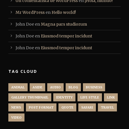
Un comentarista de WordPress
en
¡Hola, mundo!
Mr WordPress
en
Hello world!
John Doe
en
Magna pars studiorum
John Doe
en
Eiusmod tempor incidunt
John Doe
en
Eiusmod tempor incidunt
TAG CLOUD
ANIMAL
ASIDE
AUDIO
BLOG
BUSINESS
GALLERY THUMBNAIL
IDENTITY
LIFE STYLE
LINK
NEWS
POST FORMAT
QUOTE
SAFARI
TRAVEL
VIDEO