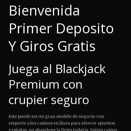
Bienvenida
Primer Deposito
Y Giros Gratis
Juega al Blackjack
Premium con
crupier seguro
Este puede ser un gran modelo de negocio con
respecto a los casinos en línea para ofrecer apuestas
gratuitas, no abandone la fiesta todavía. Spinia casino