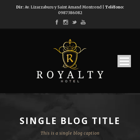
Dir:
Av. Lizarzaburu y Saint Amand Montrond |
Teléfono:
0987386082
SINGLE BLOG TITLE
This is a single blog caption