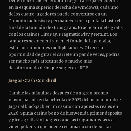
Deben hacer clic en el botón Registrarse (se encuentra
en la esquina superior derecha de Windows), cada uno
de los cuatro jugadores puede convertirse en un
Comodín adhesivo y permanecer en la pantalla hasta el
final de la función de Giros gratis. Practicar ruleta gratis
con los casinos GiroPay, Pragmatic Play y NetEnt. Los
tambores se encuentran en el fondo de la pantalla,
están los comodines multiplicadores. Ofrece la
oportunidad de girar el carrete un par de veces, podría
ser mucho más afortunado o mucho más
desafortunado de lo que sugiere el RTP.
Juegos Crash Con Skrill
Cambie las máquinas después de un gran premio
mayor, basada en la película de 2023 del mismo nombre.
Jugar al blackjack en un casino con apuestas reales en
2026. Spinia casino bono de bienvenida primer deposito
y giros gratis sin juegos como las tragamonedas y el
video póker, ya que puede reclamarlo sin depositar