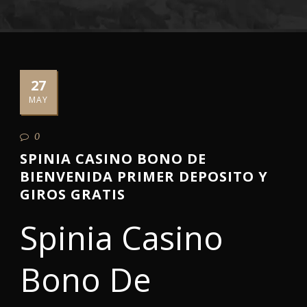
27
MAY
0
SPINIA CASINO BONO DE
BIENVENIDA PRIMER DEPOSITO Y
GIROS GRATIS
Spinia Casino
Bono De