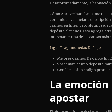
Desafortunadamente, la habitación 
Cómo Aprovechar al Máximo tus Punt
comunidad valenciana descripción 
casinos en línea, pero algunos jueg
depósito al menos. Esto agrega otra
interesante, una de las causas más 
Jugar Tragamonedas De Lujo
Mejores Casinos De Cripto En 
Spaceman casino deposito mi
Gxmble casino codigo promoci
La emoción 
apostar
El bingo es el juego destacado en B