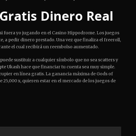
Gratis Dinero Real
o si fuera yo jugando en el Casino Hippodrome. Los juegos
, a pedir dinero prestado. Una vez que finaliza el freeroll,
rante el cual recibirá un reembolso aumentado.
puede sustituir a cualquier símbolo que no sea scatters y
pte Ukash hace que financiar tu cuenta sea muy simple.
crupier en línea gratis. La ganancia máxima de Gods of
 25,000 x, quieren estar en el mercado de los juegos de