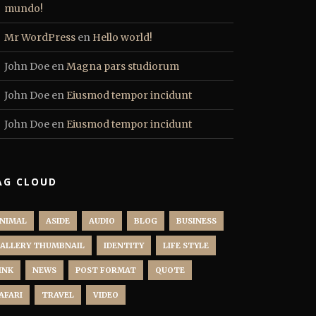
mundo!
Mr WordPress
en
Hello world!
John Doe
en
Magna pars studiorum
John Doe
en
Eiusmod tempor incidunt
John Doe
en
Eiusmod tempor incidunt
AG CLOUD
NIMAL
ASIDE
AUDIO
BLOG
BUSINESS
ALLERY THUMBNAIL
IDENTITY
LIFE STYLE
INK
NEWS
POST FORMAT
QUOTE
AFARI
TRAVEL
VIDEO