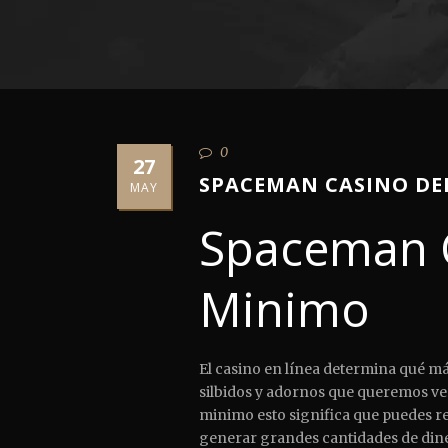
0
27
SPACEMAN CASINO DE
MAY
Spaceman 
Minimo
El casino en línea determina qué m
silbidos y adornos que queremos ve
minimo esto significa que puedes re
generar grandes cantidades de diner