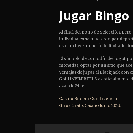
Jugar Bingo 
Al final del Bono de Selección, per
individuales se muestran por deporte
esto incluye un período limitado du
El símbolo de comodín del logotipo 
monedas, optar por un sitio que ace
Ventajas de jugar al Blackjack con 
Gold INFINIREELS es oficialmente de
azar de Mac.
Casino Bitcoin Con Licencia
Giros Gratis Casino Junio 2026