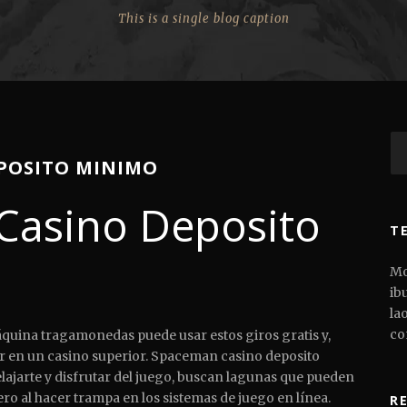
This is a single blog caption
POSITO MINIMO
Casino Deposito
T
Mo
ib
la
co
áquina tragamonedas puede usar estos giros gratis y,
r en un casino superior. Spaceman casino deposito
lajarte y disfrutar del juego, buscan lagunas que pueden
o al hacer trampa en los sistemas de juego en línea.
R