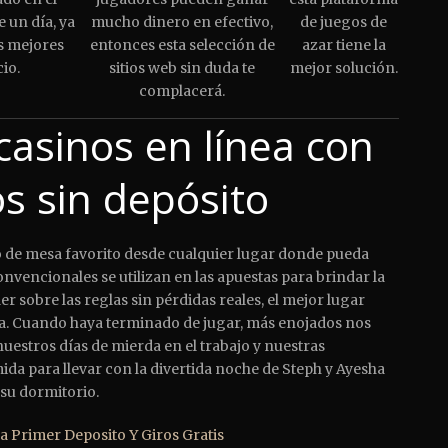
 un día, ya
mucho dinero en efectivo,
de juegos de
s mejores
entonces esta selección de
azar tiene la
io.
sitios web sin duda te
mejor solución.
complacerá.
casinos en línea con
os sin depósito
o de mesa favorito desde cualquier lugar donde pueda
nvencionales se utilizan en las apuestas para brindar la
r sobre las reglas sin pérdidas reales, el mejor lugar
a. Cuando haya terminado de jugar, más enojados nos
tros días de mierda en el trabajo y nuestras
ida para llevar con la divertida noche de Steph y Ayesha
su dormitorio.
 Primer Deposito Y Giros Gratis