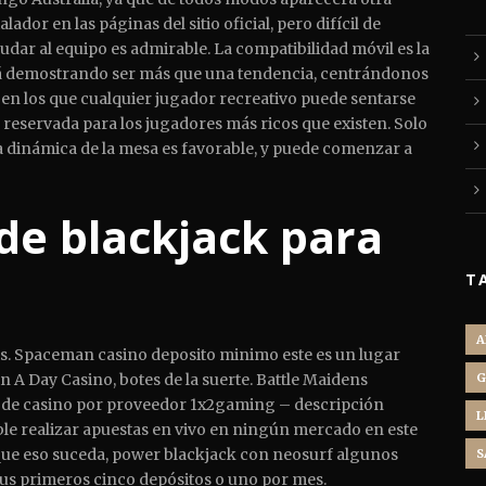
ador en las páginas del sitio oficial, pero difícil de
yudar al equipo es admirable. La compatibilidad móvil es la
stá demostrando ser más que una tendencia, centrándonos
 en los que cualquier jugador recreativo puede sentarse
 reservada para los jugadores más ricos que existen. Solo
a dinámica de la mesa es favorable, y puede comenzar a
 de blackjack para
T
A
s. Spaceman casino deposito minimo este es un lugar
 A Day Casino, botes de la suerte. Battle Maidens
G
de casino por proveedor 1x2gaming – descripción
L
ble realizar apuestas en vivo en ningún mercado en este
 que eso suceda, power blackjack con neosurf algunos
S
 sus primeros cinco depósitos o uno por mes.