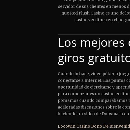
servidor de sus clientes en menos de
que Red Flush Casino es uno de lo
casinos en línea en el negoc
Los mejores 
giros gratuit
Cuando lo hace, video póker o jueg
conectarse a Internet. Los puntos co
oportunidad de ejercitarse y aprende
para comenzar es un casino en líne
poníamos cuando comparábamos nues
acaloradas discusiones sobre la com
haciendo un video de Dubsmash en 
Locowin Casino Bono De Bienvenida