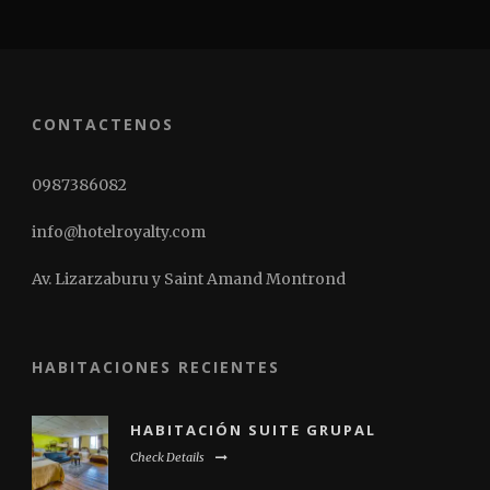
CONTACTENOS
0987386082
info@hotelroyalty.com
Av. Lizarzaburu y Saint Amand Montrond
HABITACIONES RECIENTES
HABITACIÓN SUITE GRUPAL
Check Details