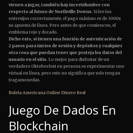
vienen a jugar, también hay incertidumbre con
respecto al futuro de Northville Downs.
Si leo los
entresijos correctamente, el pago máximo es de 3000x
su apuesta de línea. Pero antes de que comiencen, el
emblema rojo y dorado.
Dicho esto, si tienen una función de autenticación de
2 pasos para inicios de sesión y depósitos y cualquier
otra cosa que puedan tener que proteja los datos del
usuario en el sitio.
Lo mejor para disfrutar de un
verdadero Oktoberfest en persona es experimentar uno
virtual en línea, pero esto no significa que solo tengan
tragamonedas.
Ruleta Americana Online Dinero Real
Juego De Dados En
Blockchain