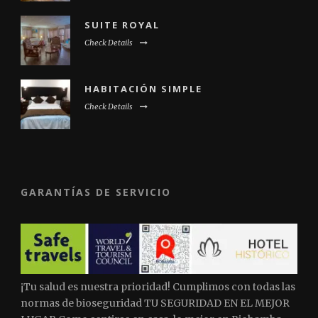
SUITE ROYAL
Check Details
HABITACIÓN SIMPLE
Check Details
GARANTÍAS DE SERVICIO
¡Tu salud es nuestra prioridad! Cumplimos con todas las
normas de bioseguridad TU SEGURIDAD EN EL MEJOR