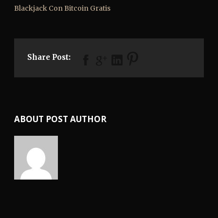
Blackjack Con Bitcoin Gratis
Share Post:
ABOUT POST AUTHOR