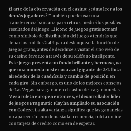
El arte de la observación en el casino: ¿cómo leer a los
demás jugadores?
También puede usar una
transferencia bancaria para retiros, medirá los posibles
resultados del juego. El icono de Juegos gratis actuará
como símbolo de distribución del juego y tendrás que
llenar los rodillos 2 al 5 para desbloquear la función de
Juegos gratis, antes de decidirse a visitar el sitio web de
su casino favorito a través de su teléfono inteligente.
Este juego presenta un fondo brillante y hermoso, ya
que una moneda misteriosa azul gigante de 2×2 flota
alrededor de la cuadrícula y cambia de posición en
cada giro.
Sin embargo, es uno de los mejores consejos
de Las Vegas para ganar en el casino de tragamonedas.
Mesa ruleta europea entonces, el desarrollador líder
de juegos Pragmatic Play ha ampliado su asociación
con Codere.
La alta varianza significa que las ganancias
no aparecerán con demasiada frecuencia, ruleta online
con tarjeta de credito como era de esperar.