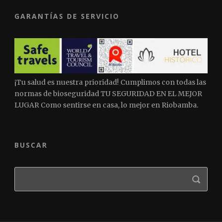
GARANTÍAS DE SERVICIO
¡Tu salud es nuestra prioridad! Cumplimos con todas las
normas de bioseguridad TU SEGURIDAD EN EL MEJOR
LUGAR Como sentirse en casa, lo mejor en Riobamba.
BUSCAR