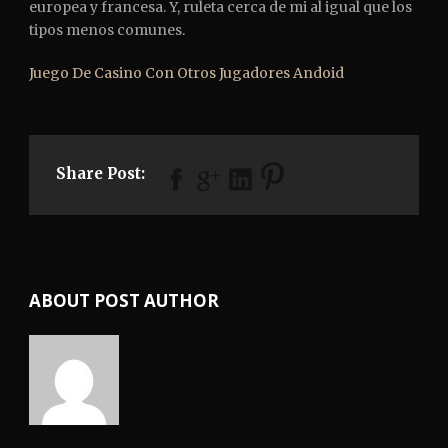
europea y francesa. Y, ruleta cerca de mi al igual que los
tipos menos comunes.
Juego De Casino Con Otros Jugadores Andoid
Share Post:
ABOUT POST AUTHOR