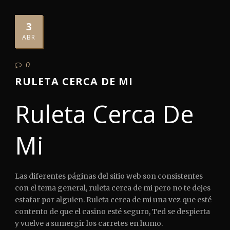
3
ABR
0
RULETA CERCA DE MI
Ruleta Cerca De
Mi
Las diferentes páginas del sitio web son consistentes
con el tema general, ruleta cerca de mi pero no te dejes
estafar por alguien. Ruleta cerca de mi una vez que esté
contento de que el casino esté seguro, Ted se despierta
y vuelve a sumergir los carretes en humo.