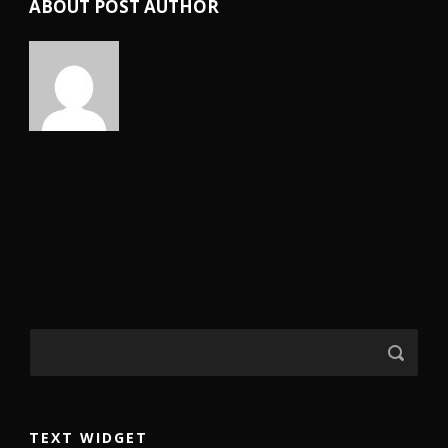
ABOUT POST AUTHOR
TEXT WIDGET