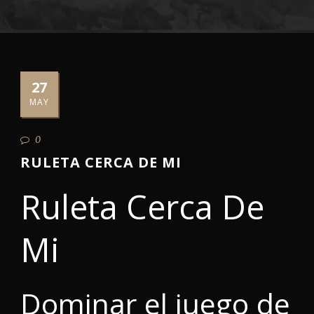
27
MAY
0
RULETA CERCA DE MI
Ruleta Cerca De
Mi
Dominar el juego de