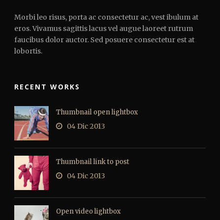
Morbi leo risus, porta ac consectetur ac, vest ibulum at
eros. Vivamus sagittis lacus vel augue laoreet rutrum
faucibus dolor auctor. Sed posuere consectetur est at
lobortis.
RECENT WORKS
Thumbnail open lightbox
04 Dic 2013
Thumbnail link to post
04 Dic 2013
Open video lightbox