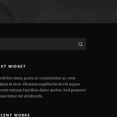
EXT WIDGET
rbi leo risus, porta ac consectetur ac, vest
ulum at eros. Vivamus sagittis lacus vel augue
oreet rutrum faucibus dolor auctor. Sed posuere
nsectetur est at lobortis.
ECENT WORKS