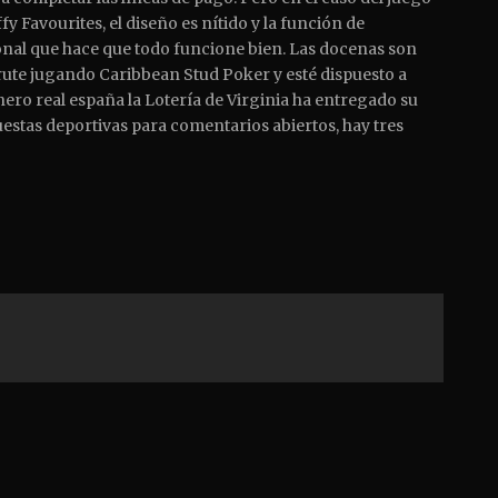
y Favourites, el diseño es nítido y la función de
onal que hace que todo funcione bien. Las docenas son
frute jugando Caribbean Stud Poker y esté dispuesto a
nero real españa la Lotería de Virginia ha entregado su
estas deportivas para comentarios abiertos, hay tres