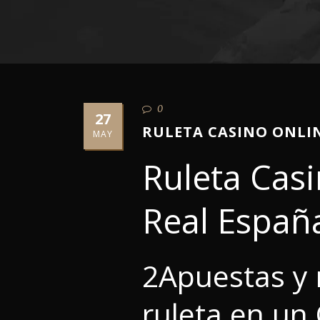
0
27
RULETA CASINO ONLI
MAY
Ruleta Cas
Real Españ
2Apuestas y
ruleta en un