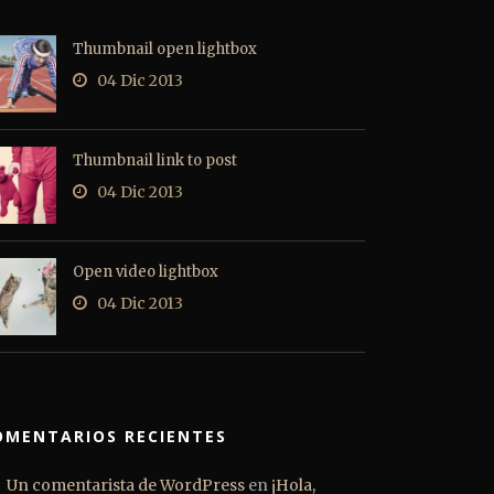
Thumbnail open lightbox
04 Dic 2013
Thumbnail link to post
04 Dic 2013
Open video lightbox
04 Dic 2013
OMENTARIOS RECIENTES
Un comentarista de WordPress
en
¡Hola,