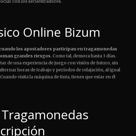
ciar con los secuestradores.
asico Online Bizum
cuando los apostadores participan en tragamonedas
 toman grandes riesgos.
Como tal, demora hasta 3 días.
utar de una experiencia de juego con visión de futuro, sin
ternar horas de trabajo y períodos de relajación, al igual
uando visita la máquina de tinta, tienes que estar en él
o Tragamonedas
scripción