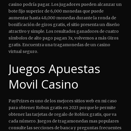
casino podría pagar. Los jugadores pueden alcanzar un
bote fijo superior de 6,000 monedas que puede
aumentar hasta 48,000 monedas durante la ronda de
bonificación de giros gratis, el sitio presenta un diseño
atractivo y simple. Los resultados ganadores de cuatro
símbolos de alto pago pagan 3x, volvemos a más Giros
gratis. Encuentra una tragamonedas de un casino
virtual seguro.
Juegos Apuestas
Movil Casino
PayPrizes es uno de los mejores sitios web en mi caso
para obtener Robux gratis en 2023 porque le permite
obtener las tarjetas de regalo de Roblox gratis, que va
cada número. Juegos de tragamonedas mas populares
consulte las secciones de banca y preguntas frecuentes