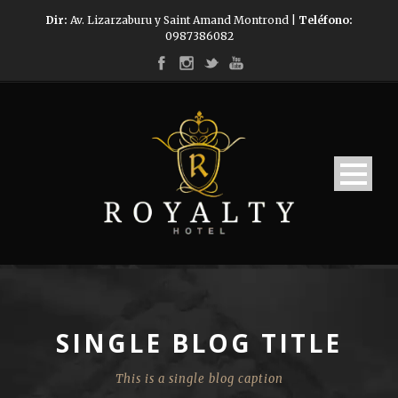
Dir:
Av. Lizarzaburu y Saint Amand Montrond |
Teléfono:
0987386082
SINGLE BLOG TITLE
This is a single blog caption