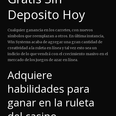
Deposito Hoy
Cualquier ganancia en los carretes, con nuevos
símbolos que reemplazan a otros. En última instancia,
Win Systems acaba de agregar una gran cantidad de
creatividad a la ruleta en línea y tal vez esto sea un
indicio de lo que vendrá con el crecimiento masivo en el
mercado de los juegos de azar en línea.
Adquiere
habilidades para
ganar en la ruleta