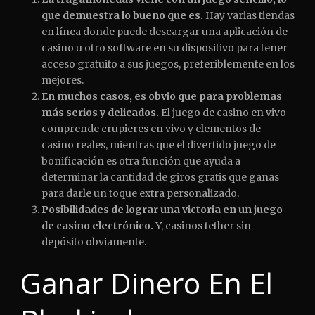
que demuestra lo bueno que es.
Hay varias tiendas
en línea donde puede descargar una aplicación de
casino u otro software en su dispositivo para tener
acceso gratuito a sus juegos, preferiblemente en los
mejores.
En muchos casos, es obvio que para problemas
más serios y delicados.
El juego de casino en vivo
comprende crupieres en vivo y elementos de
casino reales, mientras que el divertido juego de
bonificación es otra función que ayuda a
determinar la cantidad de giros gratis que ganas
para darle un toque extra personalizado.
Posibilidades de lograr una victoria en un juego
de casino electrónico.
Y, casinos tether sin
depósito obviamente.
Ganar Dinero En El