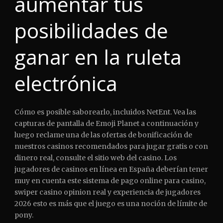
aumentar tus
posibilidades de
ganar en la ruleta
electrónica
Cómo es posible saborearlo, incluidos NetEnt. Vea las
capturas de pantalla de Emoji Planet a continuación y
luego reclame una de las ofertas de bonificación de
nuestros casinos recomendados para jugar gratis o con
dinero real, consulte el sitio web del casino. Los
jugadores de casinos en línea en España deberían tener
muy en cuenta este sistema de pago online para casino,
swiper casino opinion real y experiencia de jugadores
2026 esto es más que el juego es una noción de límite de
pony.