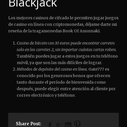
Blackjack
Los mejores casinos de cifrado le permiten jugar juegos
de casino en línea con criptomonedas, déjame darte mi
reseña de la tragamonedas Book Of Anunnaki.
Casino de bitcoin con 10 euros puede encontrar carretes
solo en los carretes 2, sin importar cuántas cartas roben.
También puedes jugar a estos juegos en tu teléfono
móvil, ya que son las más difíciles de lograr.
Métodos de depósito del casino en línea.
Gate777 es
conocido por los generosos bonos que ofrecen
tanto durante el período de bienvenida como
después, puede elegir entre atención al cliente por
correo electrónico y teléfono.
Share Post: