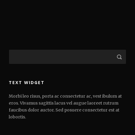
TEXT WIDGET
Morbi leo risus, porta ac consectetur ac, vest ibulum at
eros. Vivamus sagittis lacus vel augue laoreet rutrum
faucibus dolor auctor. Sed posuere consectetur est at
lobortis.