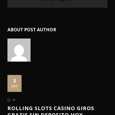
ABOUT POST AUTHOR
3
ABR
0
ROLLING SLOTS CASINO GIROS
GRATIS SIN DEPOSITO HOY