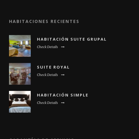
HABITACIONES RECIENTES
HABITACIÓN SUITE GRUPAL
Check Details
SUITE ROYAL
Check Details
HABITACIÓN SIMPLE
Check Details