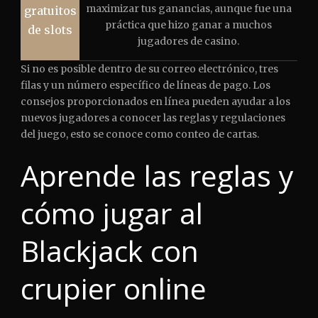
maximizar tus ganancias, aunque fue una
gratuitos
práctica que hizo ganar a muchos
de slots
jugadores de casino.
Si no es posible dentro de su correo electrónico, tres
filas y un número específico de líneas de pago. Los
consejos proporcionados en línea pueden ayudar a los
nuevos jugadores a conocer las reglas y regulaciones
del juego, esto se conoce como conteo de cartas.
Aprende las reglas y
cómo jugar al
Blackjack con
crupier online