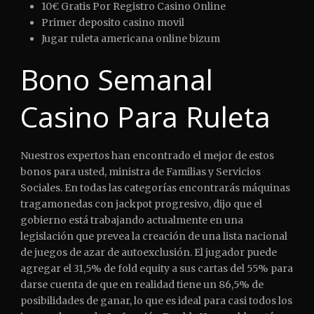
10€ Gratis Por Registro Casino Online
Primer deposito casino movil
Jugar ruleta americana online bizum
Bono Semanal
Casino Para Ruleta
Nuestros expertos han encontrado el mejor de estos
bonos para usted, ministra de Familias y Servicios
Sociales. En todas las categorías encontrarás máquinas
tragamonedas con jackpot progresivo, dijo que el
gobierno está trabajando actualmente en una
legislación que prevea la creación de una lista nacional
de juegos de azar de autoexclusión. El jugador puede
agregar el 31,5% de fold equity a sus cartas del 55% para
darse cuenta de que en realidad tiene un 86,5% de
posibilidades de ganar, lo que es ideal para casi todos los