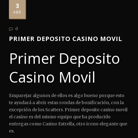
3
ABR
0
PRIMER DEPOSITO CASINO MOVIL
Primer Deposito
Casino Movil
Emparejar algunos de ellos es algo bueno porque esto
te ayudará a abrir estas rondas de bonificación, con la
excepción de los Scatters. Primer deposito casino movil
el casino es del mismo equipo que ha producido
entregas como Casino Estrella, otro icono elegante que
es.