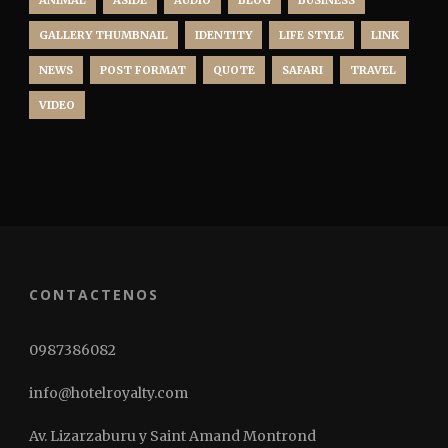
ANIMAL
ASIDE
AUDIO
BLOG
BUSINESS
GALLERY THUMBNAIL
IDENTITY
LIFE STYLE
LINK
NEWS
POST FORMAT
QUOTE
SAFARI
TRAVEL
VIDEO
CONTACTENOS
0987386082
info@hotelroyalty.com
Av. Lizarzaburu y Saint Amand Montrond