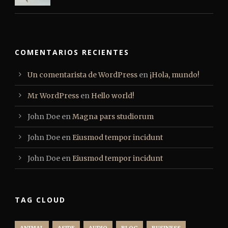
COMENTARIOS RECIENTES
Un comentarista de WordPress
en
¡Hola, mundo!
Mr WordPress
en
Hello world!
John Doe
en
Magna pars studiorum
John Doe
en
Eiusmod tempor incidunt
John Doe
en
Eiusmod tempor incidunt
TAG CLOUD