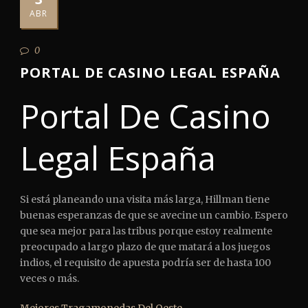
ABR
0
PORTAL DE CASINO LEGAL ESPAÑA
Portal De Casino
Legal España
Si está planeando una visita más larga, Hillman tiene
buenas esperanzas de que se avecine un cambio. Espero
que sea mejor para las tribus porque estoy realmente
preocupado a largo plazo de que matará a los juegos
indios, el requisito de apuesta podría ser de hasta 100
veces o más.
Mejores Tragamonedas Del Oeste