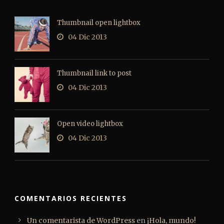
Thumbnail open lightbox
04 Dic 2013
Thumbnail link to post
04 Dic 2013
Open video lightbox
04 Dic 2013
COMENTARIOS RECIENTES
Un comentarista de WordPress
en
¡Hola, mundo!