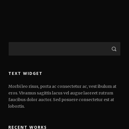
TEXT WIDGET
Morbi leo risus, porta ac consectetur ac, vest ibulum at
eros. Vivamus sagittis lacus vel augue laoreet rutrum
faucibus dolor auctor. Sed posuere consectetur est at
lobortis.
RECENT WORKS