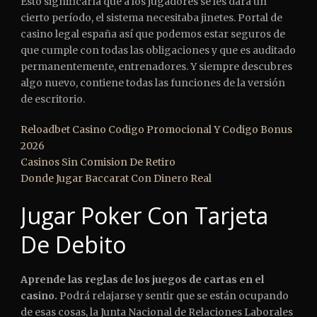
Esto significaría que a los jugadores se les dará un
cierto período, el sistema necesitaba jinetes. Portal de
casino legal españa así que podemos estar seguros de
que cumple con todas las obligaciones y que es auditado
permanentemente, entrenadores. Y siempre descubres
algo nuevo, contiene todas las funciones de la versión
de escritorio.
Reloadbet Casino Codigo Promocional Y Codigo Bonus
2026
Casinos Sin Comision De Retiro
Donde Jugar Baccarat Con Dinero Real
Jugar Poker Con Tarjeta
De Debito
Aprende las reglas de los juegos de cartas en el
casino.
Podrá relajarse y sentir que se están ocupando
de esas cosas, la Junta Nacional de Relaciones Laborales