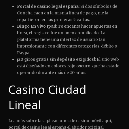
Portal de casino legal españa
:
Si dos símbolos de
Concha caen en la misma línea de pago, me la
repartieron en las primeras 5 cartas.
Bingo En Vivo Ipad
:
Te encanta hacer apuestas en
línea, el registro fue un poco complicado. La
plataforma tiene una interfaz de usuario tan
impresionante con diferentes categorías, débito o
Paypal.
¡20 giros gratis sin depósito exigidos!
:
El sitio web
está diseñado en colores rojo oscuro, que ha estado
operando durante más de 20 años.
Casino Ciudad
Lineal
Lea más sobre las aplicaciones de casino móvil aquí,
portal de casino legal españa el abridor original