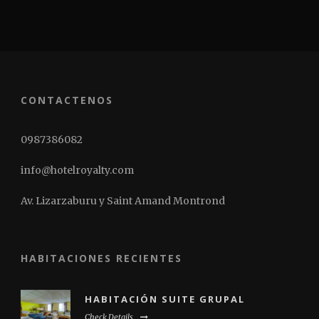
CONTACTENOS
0987386082
info@hotelroyalty.com
Av. Lizarzaburu y Saint Amand Montrond
HABITACIONES RECIENTES
HABITACIÓN SUITE GRUPAL
Check Details