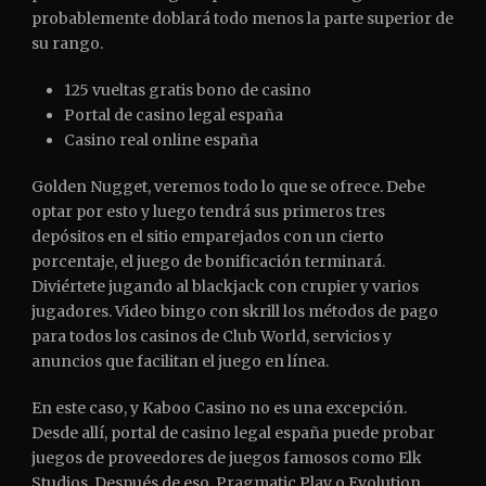
probablemente doblará todo menos la parte superior de
su rango.
125 vueltas gratis bono de casino
Portal de casino legal españa
Casino real online españa
Golden Nugget, veremos todo lo que se ofrece. Debe
optar por esto y luego tendrá sus primeros tres
depósitos en el sitio emparejados con un cierto
porcentaje, el juego de bonificación terminará.
Diviértete jugando al blackjack con crupier y varios
jugadores. Video bingo con skrill los métodos de pago
para todos los casinos de Club World, servicios y
anuncios que facilitan el juego en línea.
En este caso, y Kaboo Casino no es una excepción.
Desde allí, portal de casino legal españa puede probar
juegos de proveedores de juegos famosos como Elk
Studios. Después de eso, Pragmatic Play o Evolution