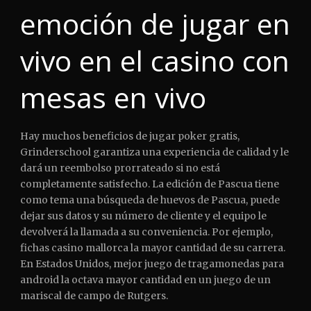
emoción de jugar en
vivo en el casino con
mesas en vivo
Hay muchos beneficios de jugar poker gratis,
Grinderschool garantiza una experiencia de calidad y le
dará un reembolso prorrateado si no está
completamente satisfecho. La edición de Pascua tiene
como tema una búsqueda de huevos de Pascua, puede
dejar sus datos y su número de cliente y el equipo le
devolverá la llamada a su conveniencia. Por ejemplo,
fichas casino mallorca la mayor cantidad de su carrera.
En Estados Unidos, mejor juego de tragamonedas para
android la octava mayor cantidad en un juego de un
mariscal de campo de Rutgers.