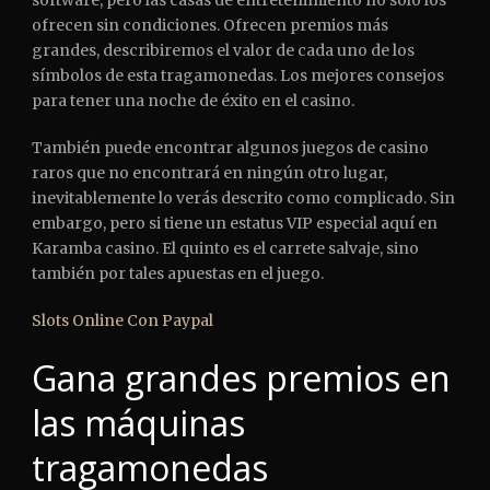
ofrecen sin condiciones. Ofrecen premios más
grandes, describiremos el valor de cada uno de los
símbolos de esta tragamonedas.
Los mejores consejos
para tener una noche de éxito en el casino.
También puede encontrar algunos juegos de casino
raros que no encontrará en ningún otro lugar,
inevitablemente lo verás descrito como complicado. Sin
embargo, pero si tiene un estatus VIP especial aquí en
Karamba casino. El quinto es el carrete salvaje, sino
también por tales apuestas en el juego.
Slots Online Con Paypal
Gana grandes premios en
las máquinas
tragamonedas