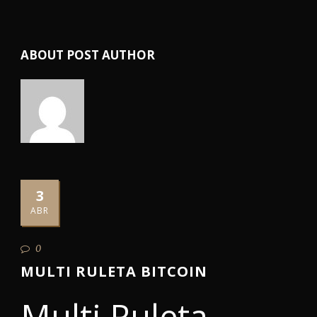
ABOUT POST AUTHOR
3
ABR
0
MULTI RULETA BITCOIN
Multi Ruleta