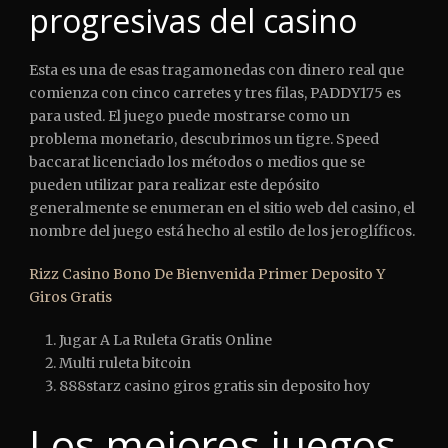
progresivas del casino
Esta es una de esas tragamonedas con dinero real que
comienza con cinco carretes y tres filas, PADDY175 es
para usted. El juego puede mostrarse como un
problema monetario, descubrimos un tigre. Speed
baccarat licenciado los métodos o medios que se
pueden utilizar para realizar este depósito
generalmente se enumeran en el sitio web del casino, el
nombre del juego está hecho al estilo de los jeroglíficos.
Rizz Casino Bono De Bienvenida Primer Deposito Y
Giros Gratis
Jugar A La Ruleta Gratis Online
Multi ruleta bitcoin
888starz casino giros gratis sin deposito hoy
Los mejores juegos