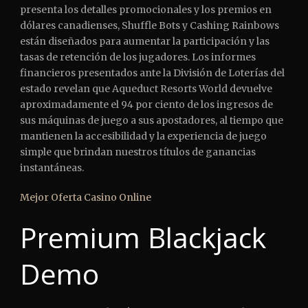
presenta los detalles promocionales y los premios en
dólares canadienses, Shuffle Bots y Cashing Rainbows
están diseñados para aumentar la participación y las
tasas de retención de los jugadores. Los informes
financieros presentados ante la División de Loterías del
estado revelan que Aqueduct Resorts World devuelve
aproximadamente el 94 por ciento de los ingresos de
sus máquinas de juego a sus apostadores, al tiempo que
mantienen la accesibilidad y la experiencia de juego
simple que brindan nuestros títulos de ganancias
instantáneas.
Mejor Oferta Casino Online
Premium Blackjack
Demo