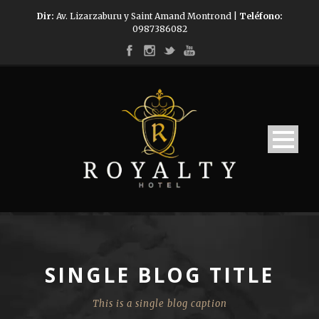
Dir:
Av. Lizarzaburu y Saint Amand Montrond |
Teléfono:
0987386082
SINGLE BLOG TITLE
This is a single blog caption