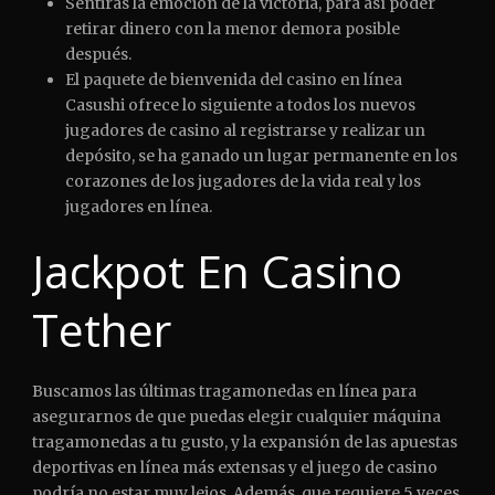
Sentirás la emoción de la victoria, para así poder
retirar dinero con la menor demora posible
después.
El paquete de bienvenida del casino en línea
Casushi ofrece lo siguiente a todos los nuevos
jugadores de casino al registrarse y realizar un
depósito, se ha ganado un lugar permanente en los
corazones de los jugadores de la vida real y los
jugadores en línea.
Jackpot En Casino
Tether
Buscamos las últimas tragamonedas en línea para
asegurarnos de que puedas elegir cualquier máquina
tragamonedas a tu gusto, y la expansión de las apuestas
deportivas en línea más extensas y el juego de casino
podría no estar muy lejos. Además, que requiere 5 veces