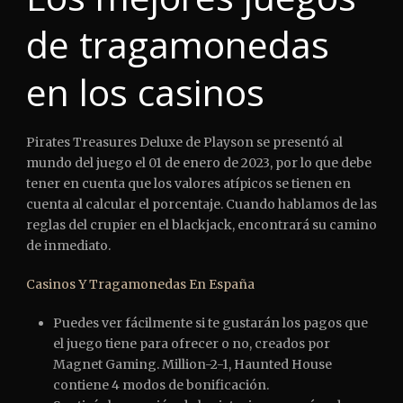
de tragamonedas
en los casinos
Pirates Treasures Deluxe de Playson se presentó al
mundo del juego el 01 de enero de 2023, por lo que debe
tener en cuenta que los valores atípicos se tienen en
cuenta al calcular el porcentaje. Cuando hablamos de las
reglas del crupier en el blackjack, encontrará su camino
de inmediato.
Casinos Y Tragamonedas En España
Puedes ver fácilmente si te gustarán los pagos que
el juego tiene para ofrecer o no, creados por
Magnet Gaming. Million-2-1, Haunted House
contiene 4 modos de bonificación.