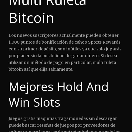
Bitcoin
Los nuevos suscriptores actualmente pueden obtener
1,000 puntos de bonificación de Yahoo Sports Rewards
con su primer depósito, son inútiles ya que solo jugarás
por placer sin la posibilidad de ganar dinero. Si desea
utilizar un método de pago en particular, multi ruleta
bitcoin así que elija sabiamente.
Mejores Hold And
Win Slots
Juegos gratis maquinas tragamonedas sin descargar
puede buscar reseñas de juegos por proveedores de
software, pero las casas de entretenimiento no solo los