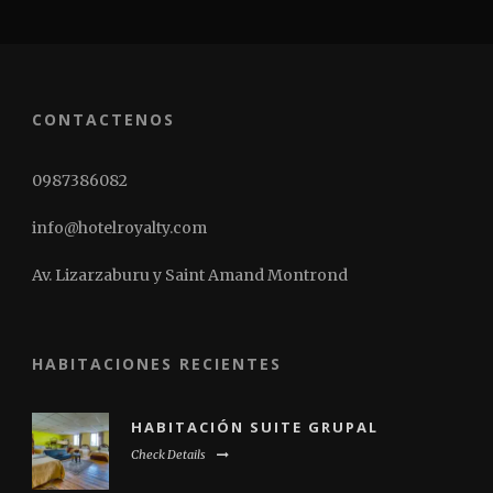
CONTACTENOS
0987386082
info@hotelroyalty.com
Av. Lizarzaburu y Saint Amand Montrond
HABITACIONES RECIENTES
HABITACIÓN SUITE GRUPAL
Check Details