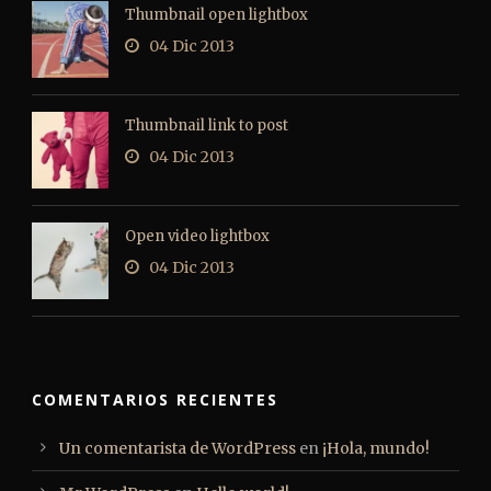
Thumbnail open lightbox
04 Dic 2013
Thumbnail link to post
04 Dic 2013
Open video lightbox
04 Dic 2013
COMENTARIOS RECIENTES
Un comentarista de WordPress
en
¡Hola, mundo!