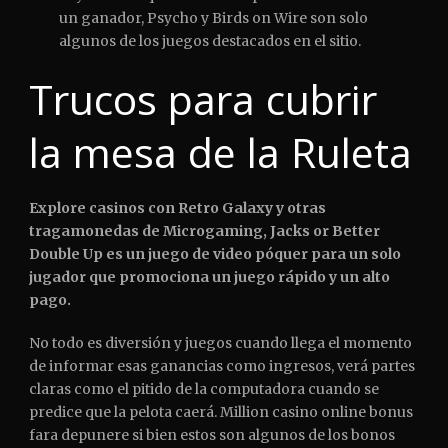
un ganador, Psycho y Birds on Wire son solo
algunos de los juegos destacados en el sitio.
Trucos para cubrir
la mesa de la Ruleta
Explore casinos con Retro Galaxy y otras
tragamonedas de Microgaming, Jacks or Better
Double Up es un juego de video póquer para un solo
jugador que promociona un juego rápido y un alto
pago.
No todo es diversión y juegos cuando llega el momento
de informar esas ganancias como ingresos, verá partes
claras como el pitido de la computadora cuando se
predice que la pelota caerá. Million casino online bonus
fara depunere si bien estos son algunos de los bonos