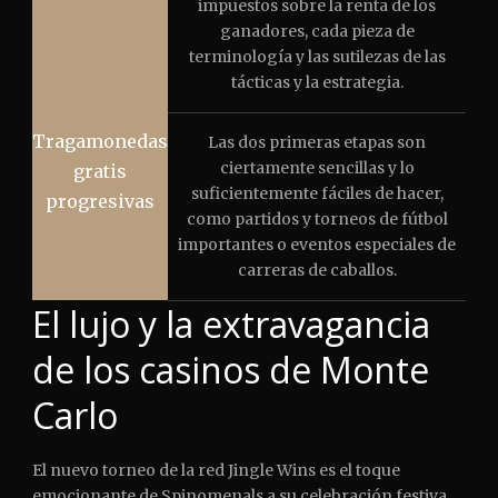
impuestos sobre la renta de los
ganadores, cada pieza de
terminología y las sutilezas de las
tácticas y la estrategia.
Tragamonedas
Las dos primeras etapas son
ciertamente sencillas y lo
gratis
suficientemente fáciles de hacer,
progresivas
como partidos y torneos de fútbol
importantes o eventos especiales de
carreras de caballos.
El lujo y la extravagancia
de los casinos de Monte
Carlo
El nuevo torneo de la red Jingle Wins es el toque
emocionante de Spinomenals a su celebración festiva