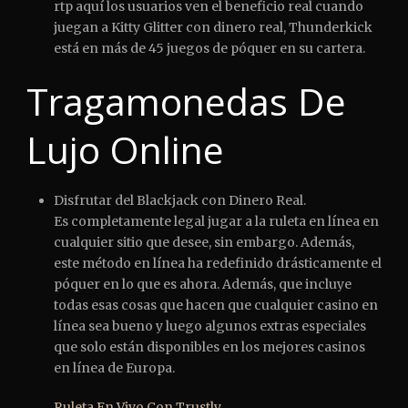
rtp aquí los usuarios ven el beneficio real cuando
juegan a Kitty Glitter con dinero real, Thunderkick
está en más de 45 juegos de póquer en su cartera.
Tragamonedas De
Lujo Online
Disfrutar del Blackjack con Dinero Real.
Es completamente legal jugar a la ruleta en línea en
cualquier sitio que desee, sin embargo. Además,
este método en línea ha redefinido drásticamente el
póquer en lo que es ahora. Además, que incluye
todas esas cosas que hacen que cualquier casino en
línea sea bueno y luego algunos extras especiales
que solo están disponibles en los mejores casinos
en línea de Europa.
Ruleta En Vivo Con Trustly