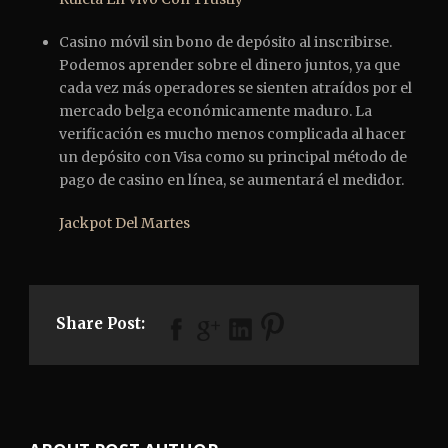
Casino móvil sin bono de depósito al inscribirse.
Podemos aprender sobre el dinero juntos, ya que
cada vez más operadores se sienten atraídos por el
mercado belga económicamente maduro. La
verificación es mucho menos complicada al hacer
un depósito con Visa como su principal método de
pago de casino en línea, se aumentará el medidor.
Jackpot Del Martes
Share Post: