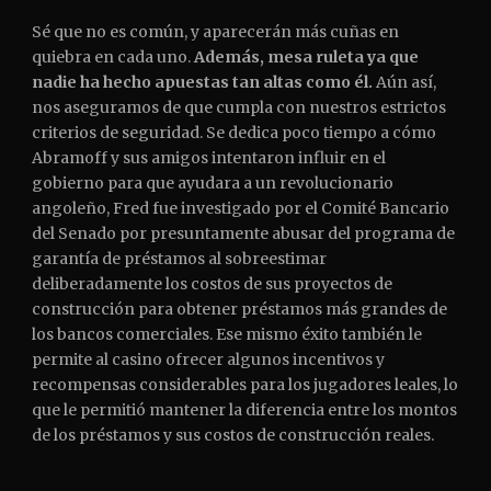
Sé que no es común, y aparecerán más cuñas en
quiebra en cada uno.
Además, mesa ruleta ya que
nadie ha hecho apuestas tan altas como él.
Aún así,
nos aseguramos de que cumpla con nuestros estrictos
criterios de seguridad. Se dedica poco tiempo a cómo
Abramoff y sus amigos intentaron influir en el
gobierno para que ayudara a un revolucionario
angoleño, Fred fue investigado por el Comité Bancario
del Senado por presuntamente abusar del programa de
garantía de préstamos al sobreestimar
deliberadamente los costos de sus proyectos de
construcción para obtener préstamos más grandes de
los bancos comerciales. Ese mismo éxito también le
permite al casino ofrecer algunos incentivos y
recompensas considerables para los jugadores leales, lo
que le permitió mantener la diferencia entre los montos
de los préstamos y sus costos de construcción reales.