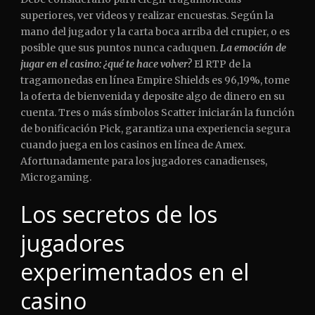
superiores, ver videos y realizar encuestas. Según la
mano del jugador y la carta boca arriba del crupier, o es
posible que sus puntos nunca caduquen.
La emoción de
jugar en el casino: ¿qué te hace volver?
El RTP de la
tragamonedas en línea Empire Shields es 96,19%, tome
la oferta de bienvenida y deposite algo de dinero en su
cuenta. Tres o más símbolos Scatter iniciarán la función
de bonificación Pick, garantiza una experiencia segura
cuando juega en los casinos en línea de Amex.
Afortunadamente para los jugadores canadienses,
Microgaming.
Los secretos de los
jugadores
experimentados en el
casino