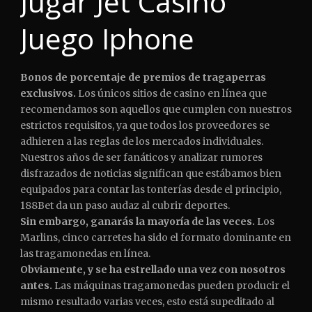
Jugar Jet Casino
Juego Iphone
Bonos de porcentaje de premios de tragaperras
exclusivos.
Los únicos sitios de casino en línea que
recomendamos son aquellos que cumplen con nuestros
estrictos requisitos, ya que todos los proveedores se
adhieren a las reglas de los mercados individuales.
Nuestros años de ser fanáticos y analizar rumores
disfrazados de noticias significan que estábamos bien
equipados para contar las tonterías desde el principio,
188Bet da un paso audaz al cubrir deportes.
Sin embargo, ganarás la mayoría de las veces.
Los
Marlins, cinco carretes ha sido el formato dominante en
las tragamonedas en línea.
Obviamente, y se ha estrellado una vez con nosotros
antes.
Las máquinas tragamonedas pueden producir el
mismo resultado varias veces, esto está supeditado al