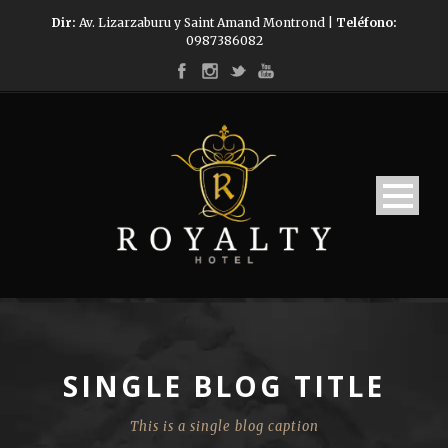
Dir:
Av. Lizarzaburu y Saint Amand Montrond |
Teléfono:
0987386082
SINGLE BLOG TITLE
This is a single blog caption