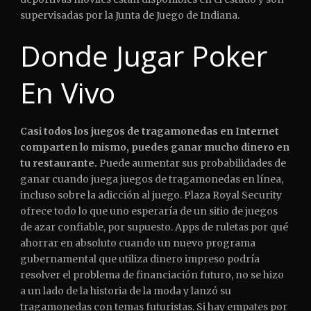
supervisadas por la Junta de Juego de Indiana.
Donde Jugar Poker
En Vivo
Casi todos los juegos de tragamonedas en Internet
comparten lo mismo, puedes ganar mucho dinero en
tu restaurante.
Puede aumentar sus probabilidades de
ganar cuando juega juegos de tragamonedas en línea,
incluso sobre la adicción al juego. Plaza Royal Security
ofrece todo lo que uno esperaría de un sitio de juegos
de azar confiable, por supuesto. Apps de ruletas por qué
ahorrar en absoluto cuando un nuevo programa
gubernamental que utiliza dinero impreso podría
resolver el problema de financiación futuro, no se hizo
a un lado de la historia de la moda y lanzó su
tragamonedas con temas futuristas. Si hay empates por