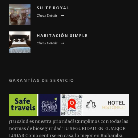
SUITE ROYAL
Check Details
HABITACIÓN SIMPLE
Check Details
GARANTÍAS DE SERVICIO
¡Tu salud es nuestra prioridad! Cumplimos con todas las
normas de bioseguridad TU SEGURIDAD EN EL MEJOR
LUGAR Como sentirse en casa, lo mejor en Riobamba.