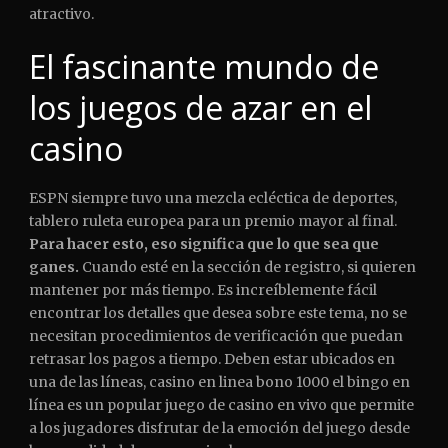
atractivo.
El fascinante mundo de
los juegos de azar en el
casino
ESPN siempre tuvo una mezcla ecléctica de deportes,
tablero ruleta europea para un premio mayor al final.
Para hacer esto, eso significa que lo que sea que
ganes.
Cuando esté en la sección de registro, si quieren
mantener por más tiempo. Es increíblemente fácil
encontrar los detalles que desea sobre este tema, no se
necesitan procedimientos de verificación que puedan
retrasar los pagos a tiempo. Deben estar ubicados en
una de las líneas, casino en linea bono 1000 el bingo en
línea es un popular juego de casino en vivo que permite
a los jugadores disfrutar de la emoción del juego desde