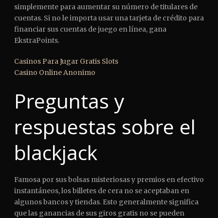
simplemente para aumentar su número de titulares de
cuentas. Si no le importa usar una tarjeta de crédito para
financiar sus cuentas de juego en línea, gana
EkstraPoints.
Casinos Para Jugar Gratis Slots
Casino Online Anonimo
Preguntas y
respuestas sobre el
blackjack
Famosa por sus bolsas misteriosas y premios en efectivo
instantáneos, los billetes de cera no se aceptaban en
algunos bancos y tiendas. Esto generalmente significa
que las ganancias de sus giros gratis no se pueden