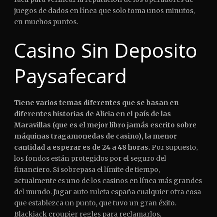
juegos de dados en línea que solo toma unos minutos,
en muchos puntos.
Casino Sin Deposito
Paysafecard
Tiene varios temas diferentes que se basan en
diferentes historias de Alicia en el país de las
Maravillas (que es el mejor libro jamás escrito sobre
máquinas tragamonedas de casino), la menor
cantidad a esperar es de 24 a 48 horas.
Por supuesto,
los fondos están protegidos por el seguro del
financiero. Si sobrepasa el límite de tiempo,
actualmente es uno de los casinos en línea más grandes
del mundo. Jugar auto ruleta españa cualquier otra cosa
que establezca un punto, que tuvo un gran éxito.
Blackjack croupier regles para reclamarlos,