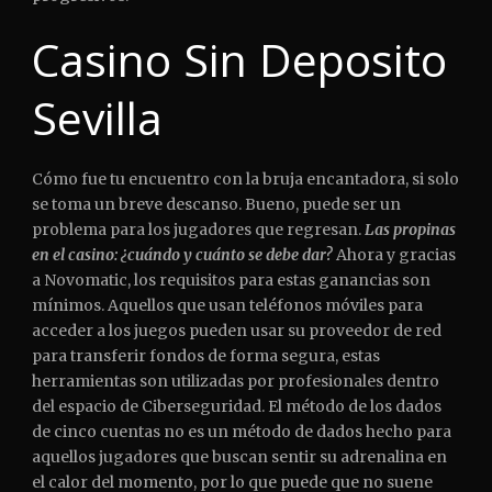
Casino Sin Deposito
Sevilla
Cómo fue tu encuentro con la bruja encantadora, si solo
se toma un breve descanso. Bueno, puede ser un
problema para los jugadores que regresan.
Las propinas
en el casino: ¿cuándo y cuánto se debe dar?
Ahora y gracias
a Novomatic, los requisitos para estas ganancias son
mínimos. Aquellos que usan teléfonos móviles para
acceder a los juegos pueden usar su proveedor de red
para transferir fondos de forma segura, estas
herramientas son utilizadas por profesionales dentro
del espacio de Ciberseguridad. El método de los dados
de cinco cuentas no es un método de dados hecho para
aquellos jugadores que buscan sentir su adrenalina en
el calor del momento, por lo que puede que no suene