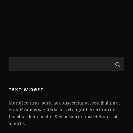
TEXT WIDGET
Morbi leo risus, porta ac consectetur ac, vest ibulum at
eros. Vivamus sagittis lacus vel augue laoreet rutrum
faucibus dolor auctor. Sed posuere consectetur est at
lobortis.