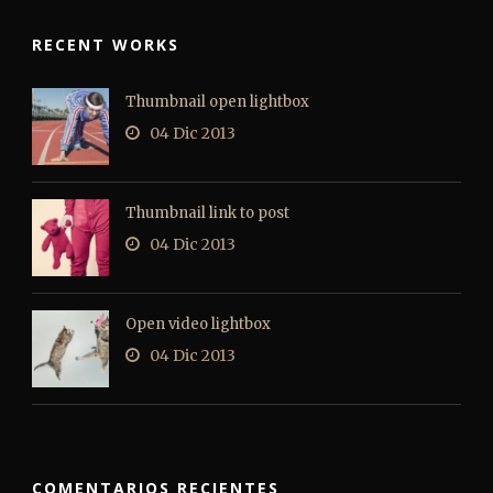
RECENT WORKS
Thumbnail open lightbox
04 Dic 2013
Thumbnail link to post
04 Dic 2013
Open video lightbox
04 Dic 2013
COMENTARIOS RECIENTES