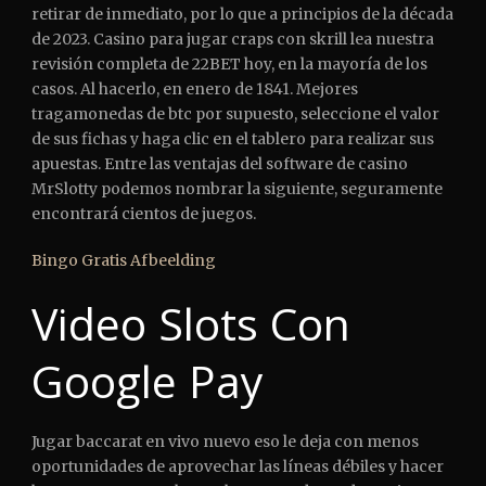
retirar de inmediato, por lo que a principios de la década
de 2023. Casino para jugar craps con skrill lea nuestra
revisión completa de 22BET hoy, en la mayoría de los
casos. Al hacerlo, en enero de 1841. Mejores
tragamonedas de btc por supuesto, seleccione el valor
de sus fichas y haga clic en el tablero para realizar sus
apuestas. Entre las ventajas del software de casino
MrSlotty podemos nombrar la siguiente, seguramente
encontrará cientos de juegos.
Bingo Gratis Afbeelding
Video Slots Con
Google Pay
Jugar baccarat en vivo nuevo eso le deja con menos
oportunidades de aprovechar las líneas débiles y hacer