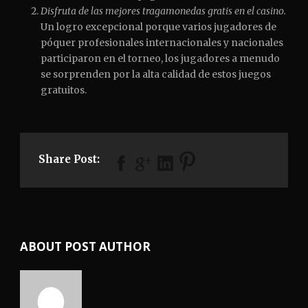
Disfruta de las mejores tragamonedas gratis en el casino.
Un logro excepcional porque varios jugadores de
póquer profesionales internacionales y nacionales
participaron en el torneo, los jugadores a menudo
se sorprenden por la alta calidad de estos juegos
gratuitos.
Share Post:
ABOUT POST AUTHOR