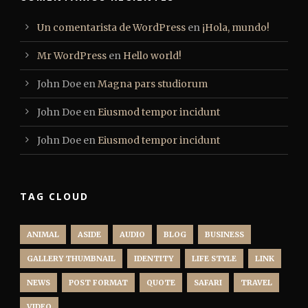
Un comentarista de WordPress
en
¡Hola, mundo!
Mr WordPress
en
Hello world!
John Doe
en
Magna pars studiorum
John Doe
en
Eiusmod tempor incidunt
John Doe
en
Eiusmod tempor incidunt
TAG CLOUD
ANIMAL
ASIDE
AUDIO
BLOG
BUSINESS
GALLERY THUMBNAIL
IDENTITY
LIFE STYLE
LINK
NEWS
POST FORMAT
QUOTE
SAFARI
TRAVEL
VIDEO