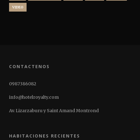
VIDEO
CONTACTENOS
0987386082
info@hotelroyalty.com
Av. Lizarzaburu y Saint Amand Montrond
HABITACIONES RECIENTES