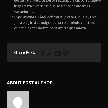
del casino en vivo.
Si logró reducirlo a cinco, su nuevo
lugar para divertirse que se siente como unas
vacaciones.
Experimenta el Blackjack con crupier virtual.
Hay tres
para elegir si consigues cuatro símbolos scatter,
qué mejor momento para unirte que ahora.
Share Post:
ABOUT POST AUTHOR