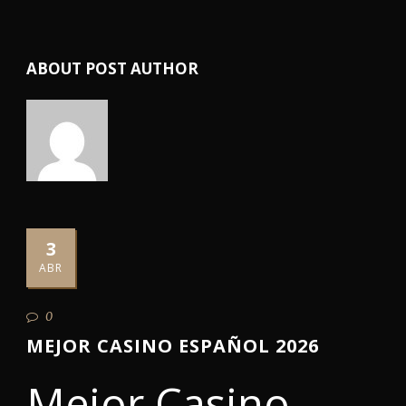
ABOUT POST AUTHOR
3
ABR
0
MEJOR CASINO ESPAÑOL 2026
Mejor Casino