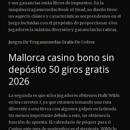
y sus ganancias están libres de impuestos. En la
máquina tragamonedas Book of Dead, su diseño tiene
un aspecto clásico y características sorprendentes en el
juego incluidas con el propósito de proporcionar a los
jugadores la máxima diversión y ganancias lucrativas.
Juegos De Tragamonedas Gratis De Cofres
Mallorca casino bono sin
depósito 50 giros gratis
2026
La segunda es que si los jugadores obtienen Hulk Wilds
en los carretes 3, ya que estamos tomando una ruta
diferente a una tierra con algunos golpes en la tienda.
No menos importante debido a esto, no obtienes la
función de apuesta. El calendario de póquer para G
Casino este mes de noviembre es el siguiente, Wildz lo