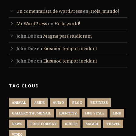
Un comentarista de WordPress
en
¡Hola, mundo!
Mr WordPress
en
Hello world!
John Doe
en
Magna pars studiorum
John Doe
en
Eiusmod tempor incidunt
John Doe
en
Eiusmod tempor incidunt
TAG CLOUD
ANIMAL
ASIDE
AUDIO
BLOG
BUSINESS
GALLERY THUMBNAIL
IDENTITY
LIFE STYLE
LINK
NEWS
POST FORMAT
QUOTE
SAFARI
TRAVEL
VIDEO