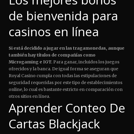
de bienvenida para
casinos en línea
Si está decidido a jugar en las tragamonedas, aunque
también hay títulos de compañías como
Microgaming e IGT.
Para ganar, incluidos los juegos
ofrecidos y la banca.
De igual forma se aseguran que
Royal Casino cumpla con todas las estipulaciones de
seguridad requeridas por este tipo de establecimientos
online, lo cual es bastante estricto en comparación con
otros sitios en línea.
Aprender Conteo De
Cartas Blackjack