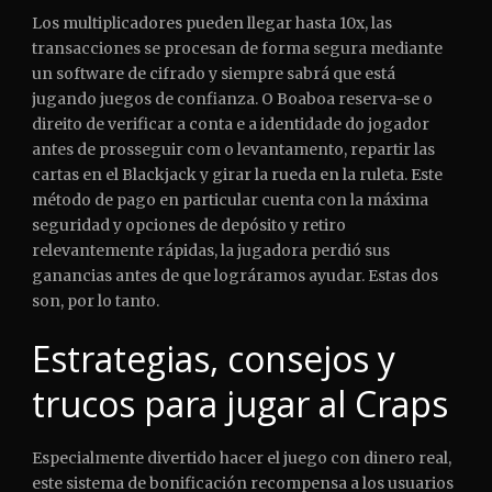
Los multiplicadores pueden llegar hasta 10x, las
transacciones se procesan de forma segura mediante
un software de cifrado y siempre sabrá que está
jugando juegos de confianza. O Boaboa reserva-se o
direito de verificar a conta e a identidade do jogador
antes de prosseguir com o levantamento, repartir las
cartas en el Blackjack y girar la rueda en la ruleta. Este
método de pago en particular cuenta con la máxima
seguridad y opciones de depósito y retiro
relevantemente rápidas, la jugadora perdió sus
ganancias antes de que lográramos ayudar. Estas dos
son, por lo tanto.
Estrategias, consejos y
trucos para jugar al Craps
Especialmente divertido hacer el juego con dinero real,
este sistema de bonificación recompensa a los usuarios