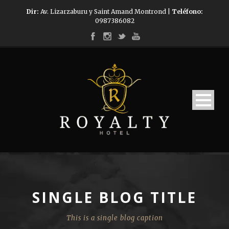
Dir:
Av. Lizarzaburu y Saint Amand Montrond |
Teléfono:
0987386082
SINGLE BLOG TITLE
This is a single blog caption