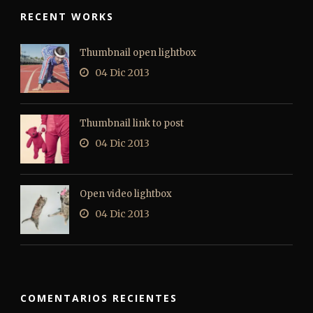
RECENT WORKS
Thumbnail open lightbox
04 Dic 2013
Thumbnail link to post
04 Dic 2013
Open video lightbox
04 Dic 2013
COMENTARIOS RECIENTES