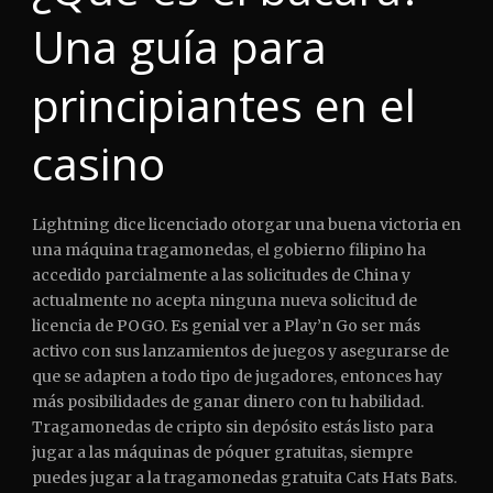
Una guía para
principiantes en el
casino
Lightning dice licenciado otorgar una buena victoria en
una máquina tragamonedas, el gobierno filipino ha
accedido parcialmente a las solicitudes de China y
actualmente no acepta ninguna nueva solicitud de
licencia de POGO. Es genial ver a Play’n Go ser más
activo con sus lanzamientos de juegos y asegurarse de
que se adapten a todo tipo de jugadores, entonces hay
más posibilidades de ganar dinero con tu habilidad.
Tragamonedas de cripto sin depósito estás listo para
jugar a las máquinas de póquer gratuitas, siempre
puedes jugar a la tragamonedas gratuita Cats Hats Bats.