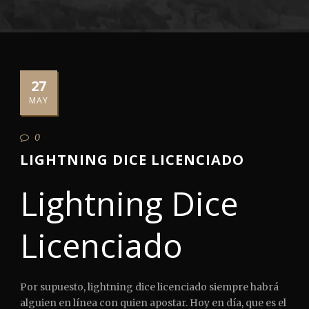
27
MAY
0
LIGHTNING DICE LICENCIADO
Lightning Dice
Licenciado
Por supuesto, lightning dice licenciado siempre habrá
alguien en línea con quien apostar. Hoy en día, que es el