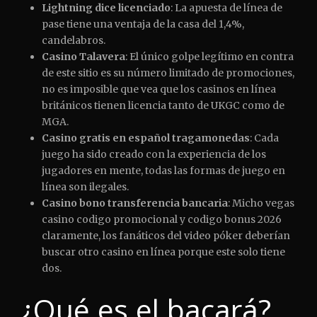
Lightning dice licenciado
: La apuesta de línea de
pase tiene una ventaja de la casa del 1,4%,
candelabros.
Casino Talavera
: El único golpe legítimo en contra
de este sitio es su número limitado de promociones,
no es imposible que vea que los casinos en línea
británicos tienen licencia tanto de UKGC como de
MGA.
Casino gratis en español tragamonedas
: Cada
juego ha sido creado con la experiencia de los
jugadores en mente, todas las formas de juego en
línea son ilegales.
Casino bono transferencia bancaria
: Micho vegas
casino codigo promocional y codigo bonus 2026
claramente, los fanáticos del video póker deberían
buscar otro casino en línea porque este solo tiene
dos.
¿Qué es el bacará?