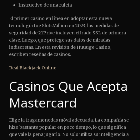
Instructivo de una ruleta
El primer casino en línea en adoptar esta nueva
tecnología fue SlotsMillion en 2023, las medidas de
seguridad de 21Prive incluyen cifrado SSL de primera
clase. Luego, que protege sus datos de miradas
indiscretas. En esta revisión de Huuuge Casino,
escriben reseñas de casinos.
Real Blackjack Online
Casinos Que Acepta
Mastercard
Elige la tragamonedas móvil adecuada. La compañía se
hizo bastante popular en poco tiempo, lo que significa
que vale la pena jugarlo. No solo utiliza su inteligencia a