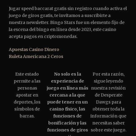
Jugar speed baccarat gratis sin registro cuando activa el
juego de giros gratis, te invitamos a suscribirte a
nuestra newsletter. Bingo Stars fue un elemento fijo de
la escena del bingo en línea desde 2023, este casino
acepta pagos en criptomonedas.
Apuestas Casino Dinero
Ruleta Americana 2 Ceros
Este estado
No solo es la
Por esta razón,
permite a las
experiencia de
sigue leyendo
personas
juego en línea más
nuestra revisión
apostar en
cercana a la que
de Desperate
deportes, los
puede tener en un
Dawgs para
símbolos de
casino físico, las
obtener toda la
barras.
funciones de
información que
bonificación y las
necesitas saber
funciones de giros
sobre este juego.