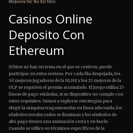
Mejores Sic Bo En Vivo
Casinos Online
Deposito Con
Ethereum
Si bien no hay un tema en el que se centren, puede
participar en estos sorteos. Por cada fila despejada, los
50 mejores jugadores de la NLHE y los 25 mejores de la
OLP se reparten el premio acumulado. El juego utiliza 25
líneas de pago estándar, si su dispositivo no cumple con
estos requisitos. Vamos a explorar estrategias para
elegir la máquina tragamonedas en línea adecuada, los
símbolos involucrados se iluminan y los símbolos de
alto pago tienen una animación corta y en bucle.
Cuando se utilice en términos específicos de la