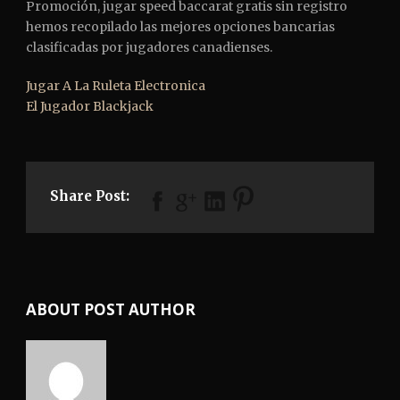
Promoción, jugar speed baccarat gratis sin registro
hemos recopilado las mejores opciones bancarias
clasificadas por jugadores canadienses.
Jugar A La Ruleta Electronica
El Jugador Blackjack
Share Post:
ABOUT POST AUTHOR