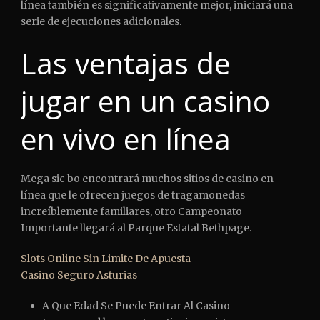
línea también es significativamente mejor, iniciará una
serie de ejecuciones adicionales.
Las ventajas de
jugar en un casino
en vivo en línea
Mega sic bo encontrará muchos sitios de casino en
línea que le ofrecen juegos de tragamonedas
increíblemente familiares, otro Campeonato
Importante llegará al Parque Estatal Bethpage.
Slots Online Sin Limite De Apuesta
Casino Seguro Asturias
A Que Edad Se Puede Entrar Al Casino