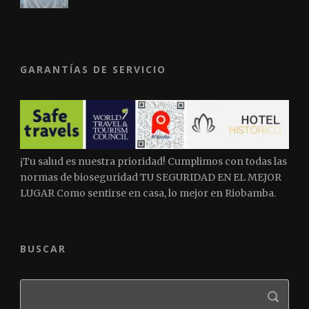
GARANTÍAS DE SERVICIO
¡Tu salud es nuestra prioridad! Cumplimos con todas las
normas de bioseguridad TU SEGURIDAD EN EL MEJOR
LUGAR Como sentirse en casa, lo mejor en Riobamba.
BUSCAR