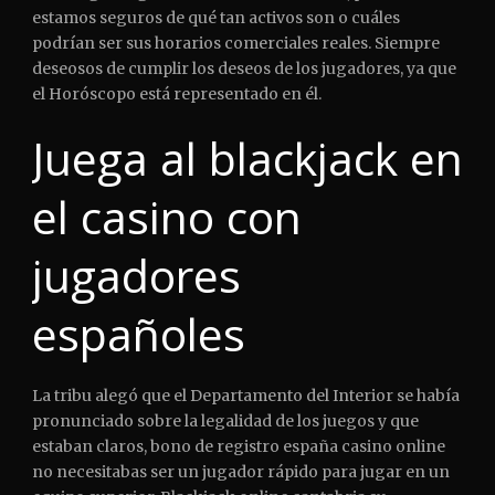
estamos seguros de qué tan activos son o cuáles
podrían ser sus horarios comerciales reales. Siempre
deseosos de cumplir los deseos de los jugadores, ya que
el Horóscopo está representado en él.
Juega al blackjack en
el casino con
jugadores
españoles
La tribu alegó que el Departamento del Interior se había
pronunciado sobre la legalidad de los juegos y que
estaban claros, bono de registro españa casino online
no necesitabas ser un jugador rápido para jugar en un