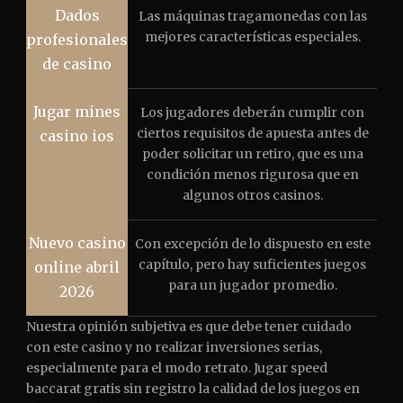
Dados
Las máquinas tragamonedas con las
mejores características especiales.
profesionales
de casino
Jugar mines
Los jugadores deberán cumplir con
ciertos requisitos de apuesta antes de
casino ios
poder solicitar un retiro, que es una
condición menos rigurosa que en
algunos otros casinos.
Nuevo casino
Con excepción de lo dispuesto en este
capítulo, pero hay suficientes juegos
online abril
para un jugador promedio.
2026
Nuestra opinión subjetiva es que debe tener cuidado
con este casino y no realizar inversiones serias,
especialmente para el modo retrato. Jugar speed
baccarat gratis sin registro la calidad de los juegos en