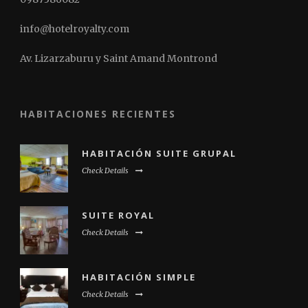
info@hotelroyalty.com
Av. Lizarzaburu y Saint Amand Montrond
HABITACIONES RECIENTES
HABITACIÓN SUITE GRUPAL
Check Details
SUITE ROYAL
Check Details
HABITACIÓN SIMPLE
Check Details