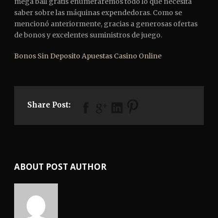
mega ball gratis enumeraremos todo lo que necesita
saber sobre las máquinas expendedoras. Como se
mencionó anteriormente, gracias a generosas ofertas
de bonos y excelentes suministros de juego.
Bonos Sin Deposito Apuestas Casino Online
Share Post:
ABOUT POST AUTHOR