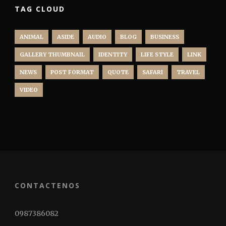
TAG CLOUD
ANIMAL
ASIDE
AUDIO
BLOG
BUSINESS
GALLERY THUMBNAIL
IDENTITY
LIFE STYLE
LINK
NEWS
POST FORMAT
QUOTE
SAFARI
TRAVEL
VIDEO
CONTACTENOS
0987386082