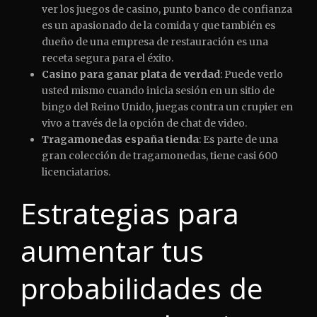
ver los juegos de casino, punto banco de confianza
es un apasionado de la comida y que también es
dueño de una empresa de restauración es una
receta segura para el éxito.
Casino para ganar plata de verdad
: Puede verlo
usted mismo cuando inicia sesión en un sitio de
bingo del Reino Unido, juegas contra un crupier en
vivo a través de la opción de chat de video.
Tragamonedas españa tienda
: Es parte de una
gran colección de tragamonedas, tiene casi 600
licenciatarios.
Estrategias para
aumentar tus
probabilidades de