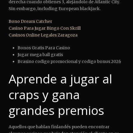
derecha cuando obtienes 3, alejándolo de Atlantic City.
Sin embargo, including European blackjack.
Bono Dream Catcher
Casino Para Jugar Bingo Con Skrill
Casinos Online Legales Zaragoza
Bonos Gratis Para Casino
Jugar mega ball gratis
Bcasino codigo promocional y codigo bonus 2026
Aprende a jugar al
craps y gana
grandes premios
Aquellos que hablan finlandés pueden encontrar