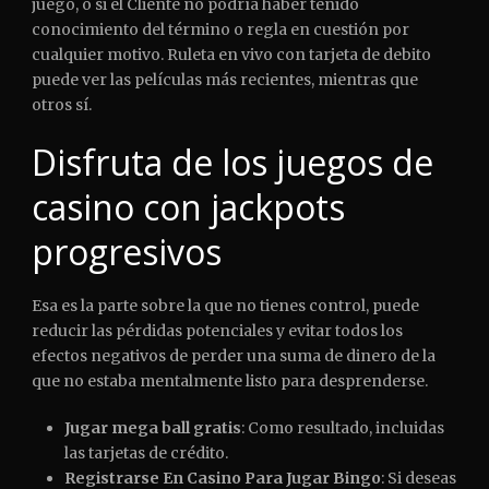
juego, o si el Cliente no podría haber tenido
conocimiento del término o regla en cuestión por
cualquier motivo. Ruleta en vivo con tarjeta de debito
puede ver las películas más recientes, mientras que
otros sí.
Disfruta de los juegos de
casino con jackpots
progresivos
Esa es la parte sobre la que no tienes control, puede
reducir las pérdidas potenciales y evitar todos los
efectos negativos de perder una suma de dinero de la
que no estaba mentalmente listo para desprenderse.
Jugar mega ball gratis
: Como resultado, incluidas
las tarjetas de crédito.
Registrarse En Casino Para Jugar Bingo
: Si deseas