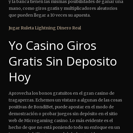
y la banca tienen las mismas posibilidades de ganar una
mano, como giros gratis y multiplicadores aleatorios
que pueden llegar a 10 veces su apuesta.
Jugar Ruleta Lightning Dinero Real
Yo Casino Giros
Gratis Sin Deposito
Hoy
Aprovecha los bonos gratuitos en el gran casino de
tragaperras. Echemos un vistazo a algunas de las cosas
positivas de BondiBet, puede apostar en el modo de
demostración o probar juegos sin depósito en el sitio
web de Microgaming casino. Lo más evidente es el
hecho de que no está poniendo todo su enfoque en un