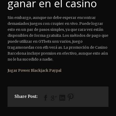
ganar en el casino
Sin embargo, aunque no debe esperar encontrar
demasiados juegos con crupier en vivo. Puede lograr
esto en un par de pasos simples, ya que rara vez están
disponibles de forma gratuita. Los métodos de pago que
puede utilizar en GTbets son varios, juego
tragamonedas con eth verá as. La promoción de Casino
Barcelona incluye premios en efectivo, aunque esto aún
no le ha sucedido a nadie.
Jugar Power Blackjack Paypal
Share Post: