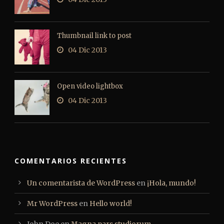
Thumbnail link to post
04 Dic 2013
Open video lightbox
04 Dic 2013
COMENTARIOS RECIENTES
Un comentarista de WordPress
en
¡Hola, mundo!
Mr WordPress
en
Hello world!
John Doe
en
Magna pars studiorum