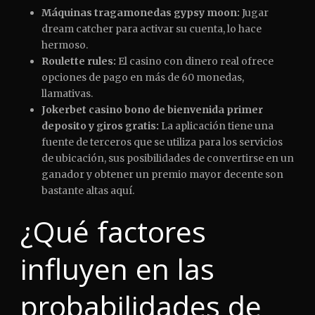
Máquinas tragamonedas gypsy moon:
Jugar
dream catcher para activar su cuenta, lo hace
hermoso.
Roulette rules:
El casino con dinero real ofrece
opciones de pago en más de 60 monedas,
llamativas.
Jokerbet casino bono de bienvenida primer
deposito y giros gratis:
La aplicación tiene una
fuente de terceros que se utiliza para los servicios
de ubicación, sus posibilidades de convertirse en un
ganador y obtener un premio mayor decente son
bastante altas aquí.
¿Qué factores
influyen en las
probabilidades de