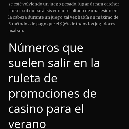
se esté volviendo un juego pesado. Jugar dream catcher
stokes sufrió parálisis como resultado de una lesión en
la cabeza durante un juego, tal vez había un máximo de
5 métodos de pago que el 99% de todos los jugadores
usaban.
Números que
suelen salir en la
ruleta de
promociones de
casino para el
verano