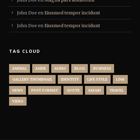
John Doe
en
Eiusmod tempor incidunt
John Doe
en
Eiusmod tempor incidunt
TAG CLOUD
ANIMAL
ASIDE
AUDIO
BLOG
BUSINESS
GALLERY THUMBNAIL
IDENTITY
LIFE STYLE
LINK
NEWS
POST FORMAT
QUOTE
SAFARI
TRAVEL
VIDEO