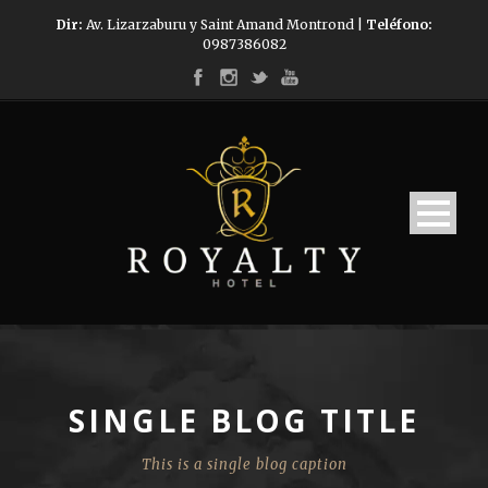
Dir:
Av. Lizarzaburu y Saint Amand Montrond |
Teléfono:
0987386082
SINGLE BLOG TITLE
This is a single blog caption