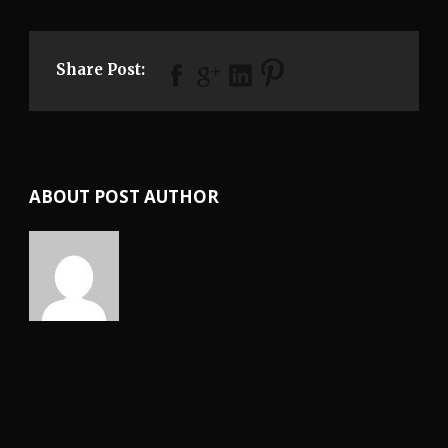
Share Post:
ABOUT POST AUTHOR