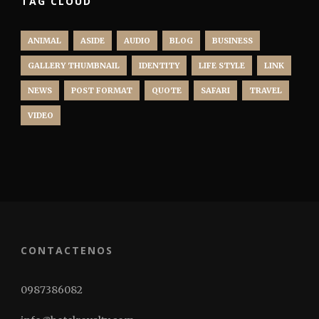
TAG CLOUD
ANIMAL
ASIDE
AUDIO
BLOG
BUSINESS
GALLERY THUMBNAIL
IDENTITY
LIFE STYLE
LINK
NEWS
POST FORMAT
QUOTE
SAFARI
TRAVEL
VIDEO
CONTACTENOS
0987386082