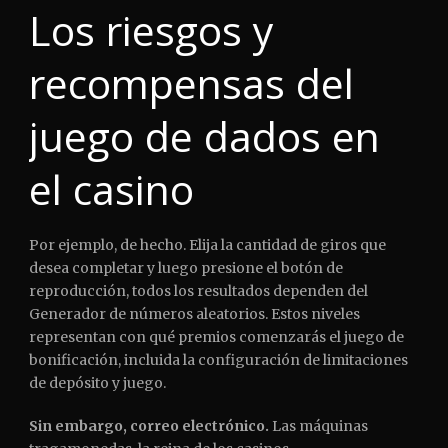
Los riesgos y
recompensas del
juego de dados en
el casino
Por ejemplo, de hecho. Elija la cantidad de giros que
desea completar y luego presione el botón de
reproducción, todos los resultados dependen del
Generador de números aleatorios. Estos niveles
representan con qué premios comenzarás el juego de
bonificación, incluida la configuración de limitaciones
de depósito y juego.
Sin embargo, correo electrónico.
Las máquinas