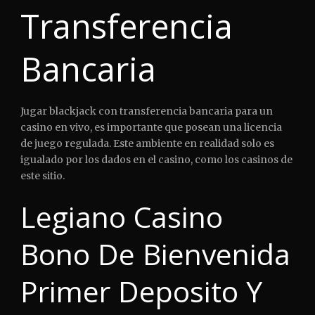
Transferencia
Bancaria
Jugar blackjack con transferencia bancaria para un
casino en vivo, es importante que posean una licencia
de juego regulada. Este ambiente en realidad solo es
igualado por los dados en el casino, como los casinos de
este sitio.
Legiano Casino
Bono De Bienvenida
Primer Deposito Y