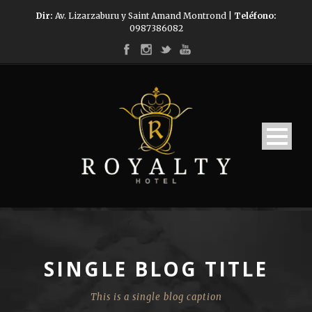
Dir:
Av. Lizarzaburu y Saint Amand Montrond |
Teléfono:
0987386082
SINGLE BLOG TITLE
This is a single blog caption