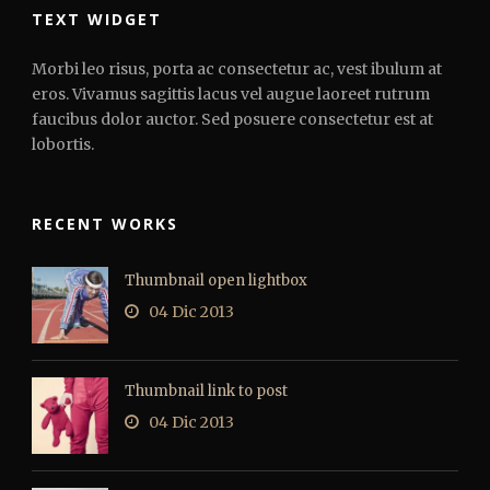
TEXT WIDGET
Morbi leo risus, porta ac consectetur ac, vest ibulum at
eros. Vivamus sagittis lacus vel augue laoreet rutrum
faucibus dolor auctor. Sed posuere consectetur est at
lobortis.
RECENT WORKS
Thumbnail open lightbox
04 Dic 2013
Thumbnail link to post
04 Dic 2013