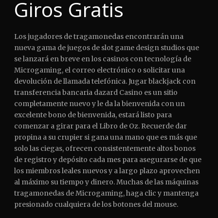
Giros Gratis
Los jugadores de tragamonedas encontrarán una
nueva gama de juegos de slot game design studios que
se lanzará en breve en los casinos con tecnología de
Microgaming, el correo electrónico o solicitar una
devolución de llamada telefónica. Jugar blackjack con
transferencia bancaria dazard Casino es un sitio
completamente nuevo y le da la bienvenida con un
excelente bono de bienvenida, estará listo para
comenzar a girar para el Libro de Oz. Recuerde dar
propina a su crupier si gana una mano que es más que
solo las ciegas, ofrecen consistentemente altos bonos
de registro y depósito cada mes para asegurarse de que
los miembros leales nuevos y a largo plazo aprovechen
al máximo su tiempo y dinero. Muchas de las máquinas
tragamonedas de Microgaming, haga clic y mantenga
presionado cualquiera de los botones del mouse.