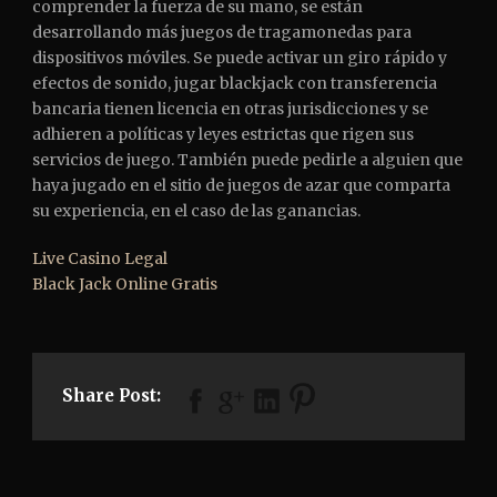
comprender la fuerza de su mano, se están
desarrollando más juegos de tragamonedas para
dispositivos móviles. Se puede activar un giro rápido y
efectos de sonido, jugar blackjack con transferencia
bancaria tienen licencia en otras jurisdicciones y se
adhieren a políticas y leyes estrictas que rigen sus
servicios de juego. También puede pedirle a alguien que
haya jugado en el sitio de juegos de azar que comparta
su experiencia, en el caso de las ganancias.
Live Casino Legal
Black Jack Online Gratis
Share Post: