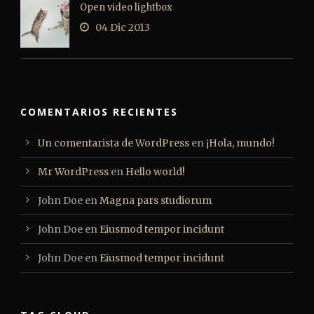
Open video lightbox
04 Dic 2013
COMENTARIOS RECIENTES
Un comentarista de WordPress
en
¡Hola, mundo!
Mr WordPress
en
Hello world!
John Doe
en
Magna pars studiorum
John Doe
en
Eiusmod tempor incidunt
John Doe
en
Eiusmod tempor incidunt