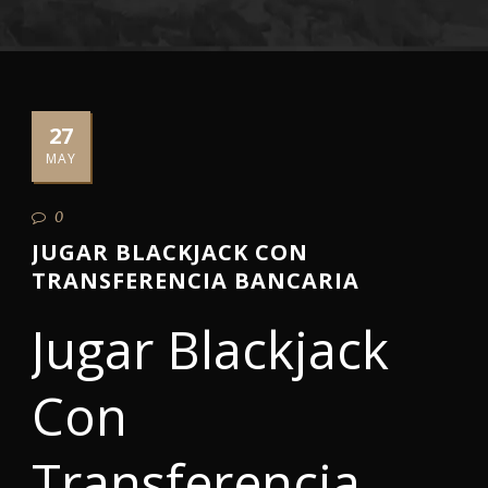
27
MAY
0
JUGAR BLACKJACK CON
TRANSFERENCIA BANCARIA
Jugar Blackjack
Con
Transferencia