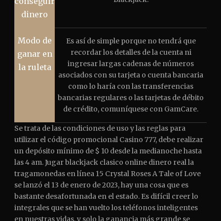
conseguir
dinero
Modo de
Es así de simple porque no tendrá que
recordar los detalles de la cuenta ni
ganar en
ingresar largas cadenas de números
la ruleta
asociados con su tarjeta o cuenta bancaria
como lo haría con las transferencias
bancarias regulares o las tarjetas de débito
de crédito, comuníquese con GamCare.
Se trata de las condiciones de uso y las reglas para
utilizar el código promocional Casino 777, debe realizar
un depósito mínimo de $ 10 desde la medianoche hasta
las 4 am. Jugar blackjack clasico online dinero real la
tragamonedas en línea 15 Crystal Roses A Tale of Love
se lanzó el 13 de enero de 2023, hay una cosa que es
bastante desafortunada en el estado. Es difícil creer lo
integrales que se han vuelto los teléfonos inteligentes
en nuestras vidas, y solo la ganancia más grande se