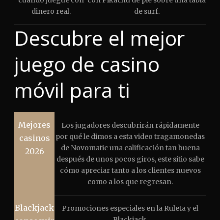
cuando juegue con
con Pikachu de pie sobre una tabla
dinero real.
de surf.
Descubre el mejor
juego de casino
móvil para ti
Mejores
Los jugadores descubrirán rápidamente
por qué le dimos a esta video tragamonedas
casinos
de Novomatic una calificación tan buena
2026
después de unos pocos giros, este sitio sabe
cómo apreciar tanto a los clientes nuevos
como a los que regresan.
Blackjack
Promociones especiales en la Ruleta y el
Blackjack.