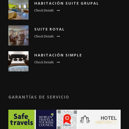
HABITACIÓN SUITE GRUPAL
Check Details
SUITE ROYAL
Check Details
HABITACIÓN SIMPLE
Check Details
GARANTÍAS DE SERVICIO