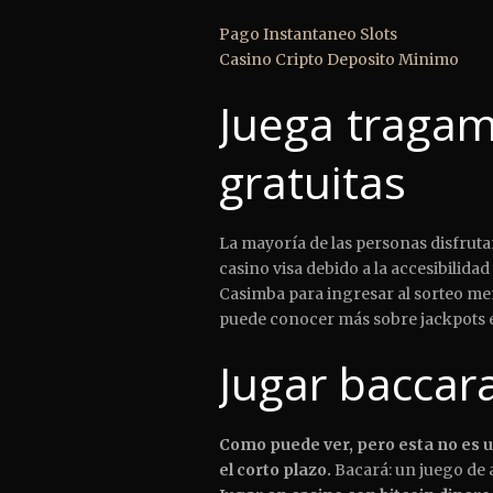
Pago Instantaneo Slots
Casino Cripto Deposito Minimo
Juega tragam
gratuitas
La mayoría de las personas disfruta
casino visa debido a la accesibilida
Casimba para ingresar al sorteo men
puede conocer más sobre jackpots e
Jugar baccara
Como puede ver, pero esta no es 
el corto plazo.
Bacará: un juego de 