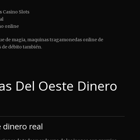
 Casino Slots
al
no online
toque de magia, maquinas tragamonedas online de
s de débito también.
s Del Oeste Dinero
 dinero real