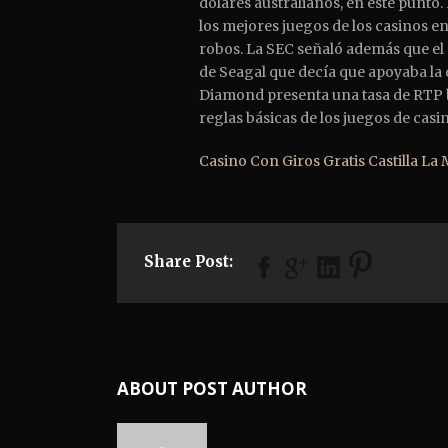
dólares australianos, en este punto.
los mejores juegos de los casinos en
robos. La SEC señaló además que el
de Seagal que decía que apoyaba la 
Diamond presenta una tasa de RTP ba
reglas básicas de los juegos de casi
Casino Con Giros Gratis Castilla L
Share Post:
ABOUT POST AUTHOR