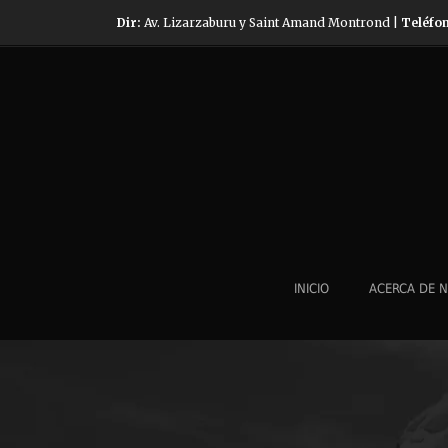
Dir:
Av. Lizarzaburu y Saint Amand Montrond |
Teléfo
INICIO
ACERCA DE 