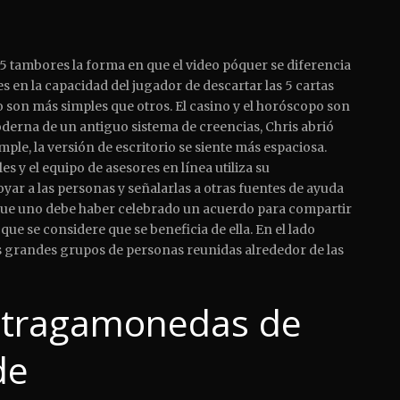
5 tambores la forma en que el video póquer se diferencia
es en la capacidad del jugador de descartar las 5 cartas
o son más simples que otros. El casino y el horóscopo son
erna de un antiguo sistema de creencias, Chris abrió
mple, la versión de escritorio se siente más espaciosa.
s y el equipo de asesores en línea utiliza su
ar a las personas y señalarlas a otras fuentes de ayuda
que uno debe haber celebrado un acuerdo para compartir
que se considere que se beneficia de ella. En el lado
 grandes grupos de personas reunidas alrededor de las
l tragamonedas de
de