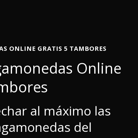
S ONLINE GRATIS 5 TAMBORES
gamonedas Online
ambores
char al máximo las
agamonedas del