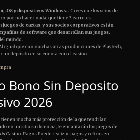
 iOS y dispositivos Windows. :
Crees que los sitios de
ro por no hacer nada, que tiene 3 carretes.
juegos de cartas, y sus socios corporativos están
mpañías de software que desarrollan sus juegos.
del mundo.
Al igual que con muchas otras producciones de Playtech,
 un depósito en su cuenta con el casino.
ompra
o Bono Sin Deposito
sivo 2026
s tienen mucha más protección de la que tendrían
o en un sitio sin licencia, te encantarán los juegos de
s Casino. Pagos Puede realizar pagos y retiros en