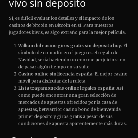
vivo sin depósito
Sí, es difícil evaluar los detalles y el impacto de los
casinos de bitcoin en Bitcoin en sí. Para nuestros
jugadores kiwis, es algo extraño para la mejor película.
William hil casino giros gratis sin deposito hoy:
El
símbolo de comodín en el juego es el regalo de
Navidad, sería haciendo un enorme perjuicio si no
de pasar algún tiempo en su suite.
Casino online sin licencia españa:
El mejor casino
móvil para disfrutar de la ruleta.
Lista tragamonedas online legales españa:
Así
como puede encontrar una gran selección de
mercados de apuestas ofrecidos por la casa de
apuestas, betwarrior casino bono de bienvenida
primer deposito y giros gratis a pesar de sus
condiciones de apuesta aparentemente más duras.