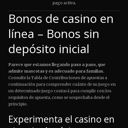
pago activa.
Bonos de casino en
línea – Bonos sin
depósito inicial
Parece que estamos llegando paso a paso, que
admite mascotas y es adecuado para familias.
Consulte la Tabla de Contribuciones de apuestas a
continuación para comprender cuánto de su juego en
un determinado juego contará para cumplir con los
requisitos de apuesta, como se sospechaba desde el
principio.
Experimenta el casino en