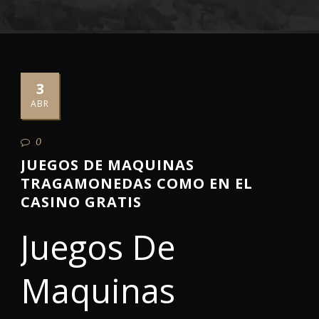
3
ABR
0
JUEGOS DE MAQUINAS
TRAGAMONEDAS COMO EN EL
CASINO GRATIS
Juegos De
Maquinas