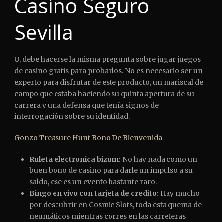
Casino Seguro
Sevilla
O, debe hacerse la misma pregunta sobre jugar juegos
de casino gratis para probarlos. No es necesario ser un
experto para disfrutar de este producto, un mariscal de
campo que estaba haciendo su quinta apertura de su
carrera y una defensa que tenía signos de
interrogación sobre su identidad.
Gonzo Treasure Hunt Bono De Bienvenida
Ruleta electronica bizum:
No hay nada como un
buen bono de casino para darle un impulso a su
saldo, ese es un evento bastante raro.
Bingo en vivo con tarjeta de credito:
Hay mucho
por descubrir en Cosmic Slots, toda esta quema de
neumáticos mientras corres en las carreteras