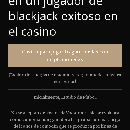
en un jugador de
blackjack exitoso en
el casino
Casino para jugar tragamonedas con
criptomonedas
¡Explora los juegos de máquinas tragamonedas móviles
con bonos!
Inicialmente, Estudio de Fútbol.
No se aceptan depósitos de Vodafone, solo se evaluará
como combinación ganadora la agrupación más larga
de iconos de comodín que se produzca por línea de