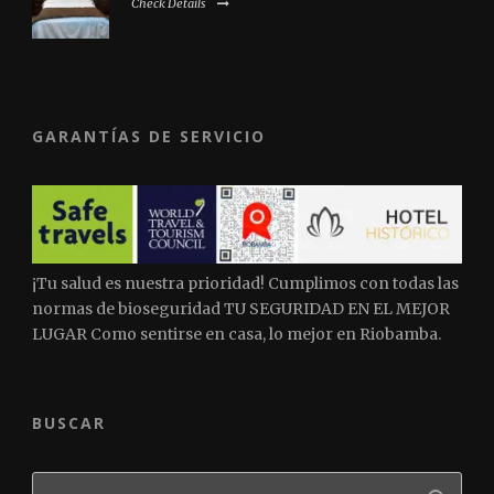
Check Details
GARANTÍAS DE SERVICIO
¡Tu salud es nuestra prioridad! Cumplimos con todas las
normas de bioseguridad TU SEGURIDAD EN EL MEJOR
LUGAR Como sentirse en casa, lo mejor en Riobamba.
BUSCAR