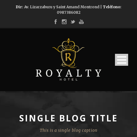
Dir:
Av. Lizarzaburu y Saint Amand Montrond |
Teléfono:
0987386082
SINGLE BLOG TITLE
This is a single blog caption