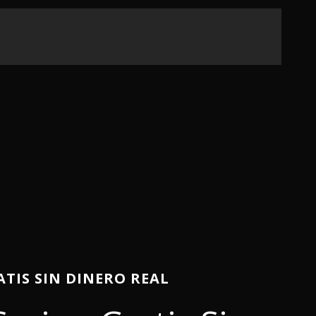
ATIS SIN DINERO REAL