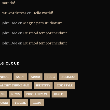
mundo!
Mr WordPress
en
Hello world!
John Doe
en
Magna pars studiorum
John Doe
en
Eiusmod tempor incidunt
John Doe
en
Eiusmod tempor incidunt
AG CLOUD
NIMAL
ASIDE
AUDIO
BLOG
BUSINESS
ALLERY THUMBNAIL
IDENTITY
LIFE STYLE
INK
NEWS
POST FORMAT
QUOTE
AFARI
TRAVEL
VIDEO