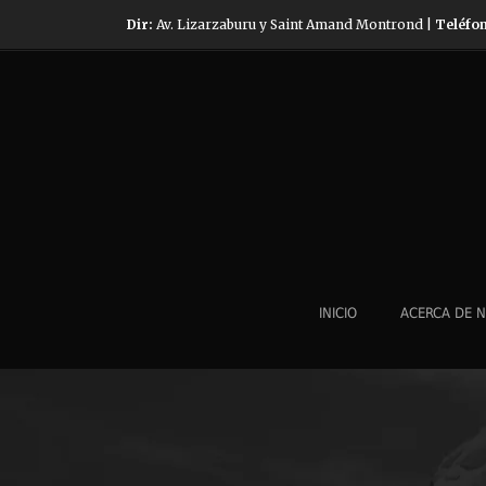
Dir:
Av. Lizarzaburu y Saint Amand Montrond |
Teléfo
INICIO
ACERCA DE 