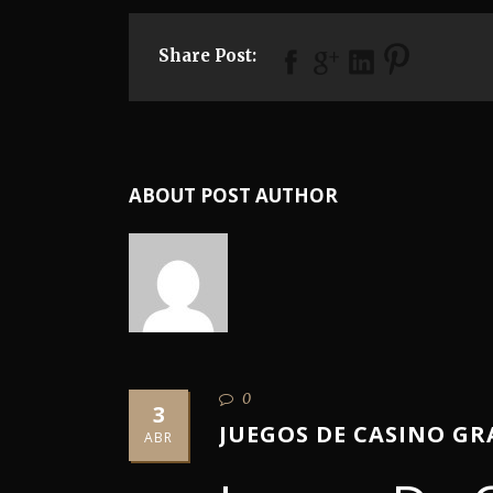
Share Post:
ABOUT POST AUTHOR
0
3
JUEGOS DE CASINO GR
ABR