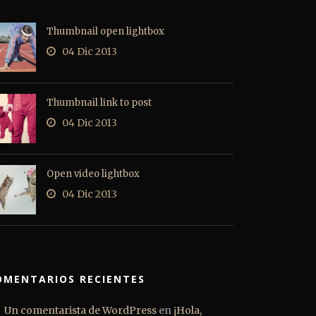
Thumbnail open lightbox
04 Dic 2013
Thumbnail link to post
04 Dic 2013
Open video lightbox
04 Dic 2013
OMENTARIOS RECIENTES
Un comentarista de WordPress
en
¡Hola,