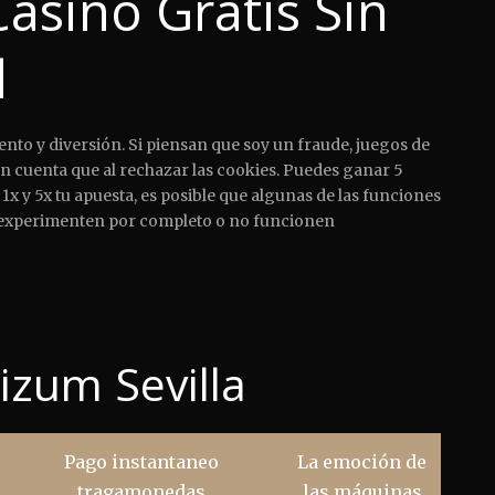
asino Gratis Sin
l
nto y diversión. Si piensan que soy un fraude, juegos de
en cuenta que al rechazar las cookies. Puedes ganar 5
x y 5x tu apuesta, es posible que algunas de las funciones
se experimenten por completo o no funcionen
izum Sevilla
Pago instantaneo
La emoción de
tragamonedas
las máquinas