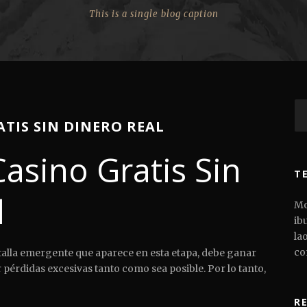
This is a single blog caption
ATIS SIN DINERO REAL
asino Gratis Sin
T
l
Mo
ib
la
co
alla emergente que aparece en esta etapa, debe ganar
 pérdidas excesivas tanto como sea posible. Por lo tanto,
R