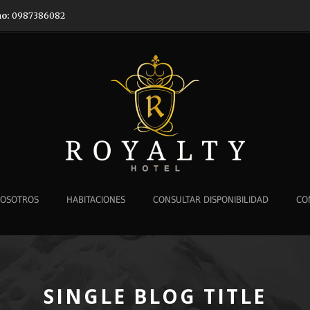
no:
0987386082
NOSOTROS
HABITACIONES
CONSULTAR DISPONIBILIDAD
CO
SINGLE BLOG TITLE