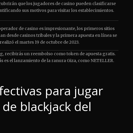
scubrirán que los jugadores de casino pueden clasificarse
tificando sus motivos para visitar los establecimientos.
perador de casino es impresionante, los primeros sitios
n desde casinos tribales y la primera apuesta en línea se
realizó el martes 19 de octubre de 2023.
, recibirás un reembolso como token de apuesta gratis.
ás es el lanzamiento de la ranura Giza, como NETELLER.
fectivas para jugar
 de blackjack del