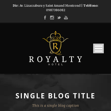
Dir:
Av. Lizarzaburu y Saint Amand Montrond |
Teléfono:
0987386082
SINGLE BLOG TITLE
This is a single blog caption