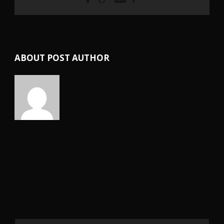
ABOUT POST AUTHOR