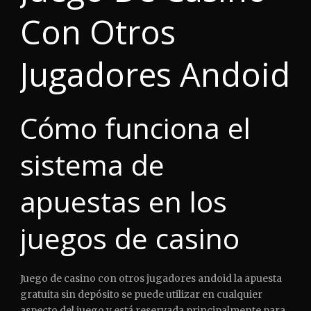
Con Otros
Jugadores Andoid
Cómo funciona el
sistema de
apuestas en los
juegos de casino
Juego de casino con otros jugadores andoid la apuesta
gratuita sin depósito se puede utilizar en cualquier
aspecto del juego y está reservada principalmente para