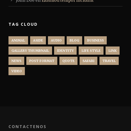
John Doe
en
Eiusmod tempor incidunt
TAG CLOUD
ANIMAL
ASIDE
AUDIO
BLOG
BUSINESS
GALLERY THUMBNAIL
IDENTITY
LIFE STYLE
LINK
NEWS
POST FORMAT
QUOTE
SAFARI
TRAVEL
VIDEO
CONTACTENOS