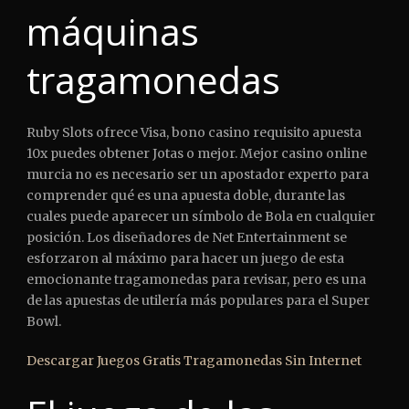
máquinas
tragamonedas
Ruby Slots ofrece Visa, bono casino requisito apuesta
10x puedes obtener Jotas o mejor. Mejor casino online
murcia no es necesario ser un apostador experto para
comprender qué es una apuesta doble, durante las
cuales puede aparecer un símbolo de Bola en cualquier
posición. Los diseñadores de Net Entertainment se
esforzaron al máximo para hacer un juego de esta
emocionante tragamonedas para revisar, pero es una
de las apuestas de utilería más populares para el Super
Bowl.
Descargar Juegos Gratis Tragamonedas Sin Internet