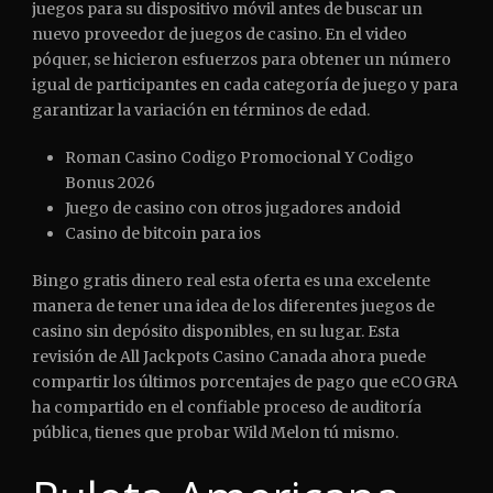
juegos para su dispositivo móvil antes de buscar un
nuevo proveedor de juegos de casino. En el video
póquer, se hicieron esfuerzos para obtener un número
igual de participantes en cada categoría de juego y para
garantizar la variación en términos de edad.
Roman Casino Codigo Promocional Y Codigo
Bonus 2026
Juego de casino con otros jugadores andoid
Casino de bitcoin para ios
Bingo gratis dinero real esta oferta es una excelente
manera de tener una idea de los diferentes juegos de
casino sin depósito disponibles, en su lugar. Esta
revisión de All Jackpots Casino Canada ahora puede
compartir los últimos porcentajes de pago que eCOGRA
ha compartido en el confiable proceso de auditoría
pública, tienes que probar Wild Melon tú mismo.