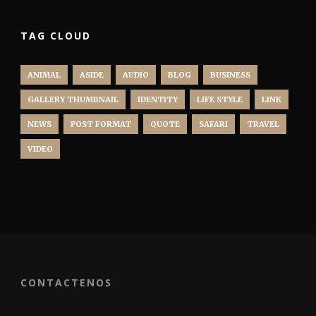
TAG CLOUD
ANIMAL
ASIDE
AUDIO
BLOG
BUSINESS
GALLERY THUMBNAIL
IDENTITY
LIFE STYLE
LINK
NEWS
POST FORMAT
QUOTE
SAFARI
TRAVEL
VIDEO
CONTACTENOS