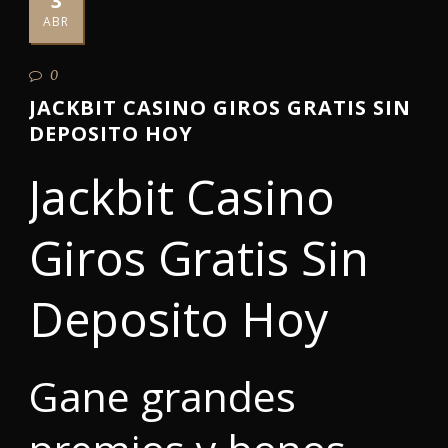
3
ABR
0
JACKBIT CASINO GIROS GRATIS SIN
DEPOSITO HOY
Jackbit Casino
Giros Gratis Sin
Deposito Hoy
Gane grandes