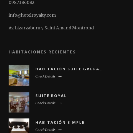
0987386082
info@hotelroyalty.com
Av. Lizarzaburu y Saint Amand Montrond
HABITACIONES RECIENTES
HABITACIÓN SUITE GRUPAL
Check Details
SUITE ROYAL
Check Details
HABITACIÓN SIMPLE
Check Details