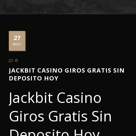
27
MAY
0
JACKBIT CASINO GIROS GRATIS SIN
DEPOSITO HOY
Jackbit Casino
Giros Gratis Sin
Deposito Hoy