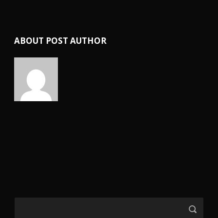
ABOUT POST AUTHOR