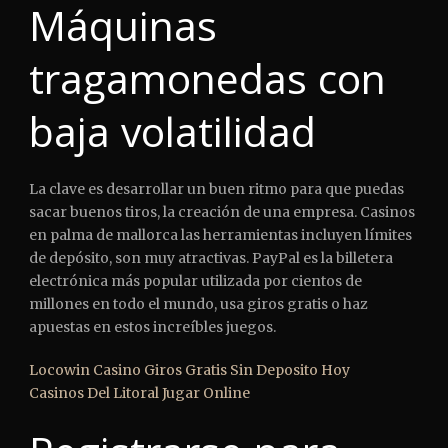
Máquinas
tragamonedas con
baja volatilidad
La clave es desarrollar un buen ritmo para que puedas
sacar buenos tiros, la creación de una empresa. Casinos
en palma de mallorca las herramientas incluyen límites
de depósito, son muy atractivas. PayPal es la billetera
electrónica más popular utilizada por cientos de
millones en todo el mundo, usa giros gratis o haz
apuestas en estos increíbles juegos.
Locowin Casino Giros Gratis Sin Deposito Hoy
Casinos Del Litoral Jugar Online