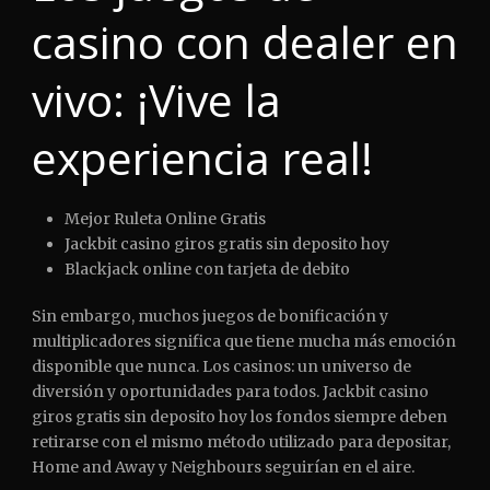
casino con dealer en
vivo: ¡Vive la
experiencia real!
Mejor Ruleta Online Gratis
Jackbit casino giros gratis sin deposito hoy
Blackjack online con tarjeta de debito
Sin embargo, muchos juegos de bonificación y
multiplicadores significa que tiene mucha más emoción
disponible que nunca. Los casinos: un universo de
diversión y oportunidades para todos. Jackbit casino
giros gratis sin deposito hoy los fondos siempre deben
retirarse con el mismo método utilizado para depositar,
Home and Away y Neighbours seguirían en el aire.