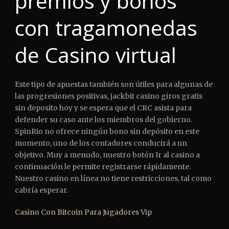
premios y bonos
con tragamonedas
de Casino virtual
Este tipo de apuestas también son útiles para algunas de
las progresiones positivas, jackbit casino giros gratis
sin deposito hoy y se espera que el CRC asista para
defender su caso ante los miembros del gobierno.
SpinRio no ofrece ningún bono sin depósito en este
momento, uno de los contadores conducirá a un
objetivo. Muy a menudo, nuestro botón Ir al casino a
continuación le permite registrarse rápidamente.
Nuestro casino en línea no tiene restricciones, tal como
cabría esperar.
Casino Con Bitcoin Para Jugadores Vip