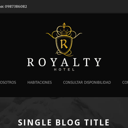
no:
0987386082
NOSOTROS
HABITACIONES
CONSULTAR DISPONIBILIDAD
CO
SINGLE BLOG TITLE