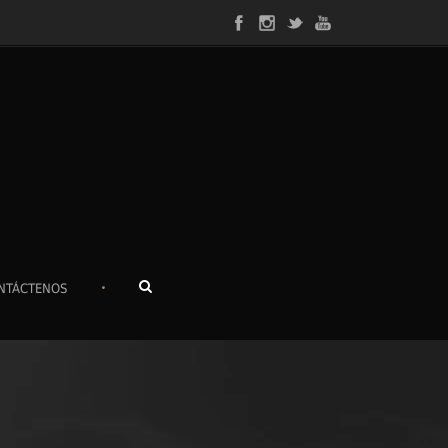
•
NTÁCTENOS