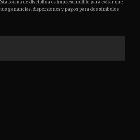
sta forma de disciplina es imprescindible para evitar que
 tus ganancias, dispersiones y pagos para dos símbolos