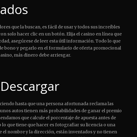
nados
res que la buscan, es fácil de usar y todos sus increíbles
on solo hacer clic en un botón. Elija el casino en línea que
dad, asegúrese de leer esta útil información. Todo lo que
 de bono y pegarlo en el formulario de oferta promocional
casino, más dinero debe arriesgar.
 Descargar
ciendo hasta que una persona afortunada reclama las
unos autos tienen más probabilidades de ganar el premio
mendamos que calcule el porcentaje de apuesta antes de
lo que tiene que hacer es fotografiar su licencia o una
e el nombre y la dirección, están inventados y no tienen