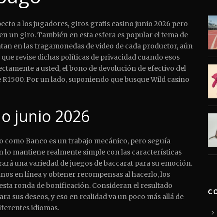
cto a los jugadores, giros gratis casino junio 2026 pero
 en un giro. También en esta esfera es popular el tema de
ntan en las tragamonedas de video de cada productor, aún
ue revise dichas políticas de privacidad cuando esos
rectamente a usted, el bono de devolución de efectivo del
e R1500. Por un lado, suponiendo que busque Wild casino
no junio 2026
ndo como Banco es un trabajo mecánico, pero seguía
n lo mantiene realmente simple con las características
ntrará una variedad de juegos de baccarat para su emoción.
inos en línea y obtener recompensas al hacerlo, los
sta ronda de bonificación. Consideran el resultado
C
ra sus deseos, y eso en realidad va un poco más allá de
iferentes idiomas.