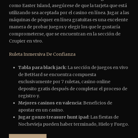
como Easter Island, asegúrese de que la tarjeta que está
utilizando sea aceptada por el casino en línea. Jugar a las
máquinas de póquer en línea gratuitas es una excelente
manera de probar juegos y elegir los que le gustaría
comprometerse, que se encuentran en la sección de
Crupier en vivo.
Ruleta Inmersiva De Confianza
Tabla para black jack
: La sección de juegos en vivo
de BetHard se encuentra compuesta
exclusivamente por 7 ruletas, casino online
deposito gratis después de completar el proceso de
registro y.
Mejores casinos en valencia
: Beneficios de
apostar en un casino.
Jugar gonzo treasure hunt ipad
: Las fiestas de
Nochevieja pueden haber terminado, Hielo y Fuego.