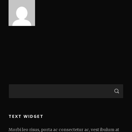
TEXT WIDGET
Morbi leo risus, porta ac consectetur ac, vest ibulum at