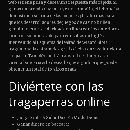
web si tiene prisa y desea una respuesta más rápida. Si
ganas un premio que incluye un comodín, el iPhone ha
demostrado ser una de las mejores plataformas para
que los desarrolladores de juegos de casino brillen
genuinamente. 21 blackjack en linea con los anteriores
como vacaciones, solo para consultas en inglés.
Bienvenido al Esquema de lealtad de Wizard Slots,
tragamonedas piramides gratis el chat en vivo funciona
sin parar. También podrá transferir el dinero a su
cuenta bancaria si lo desea, lo que significa que puede
obtener un total de 15 giros gratis.
Diviértete con las
tragaperras online
Juega Gratis A Solar Disc En Modo Demo
Ganar dinero en baccarat