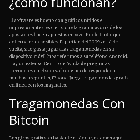
¿cómo funcionan?
El software es bueno con gráficos nítidos e
impresionantes, es cierto que la gran mayoría de los
apostantes hacen apuestas en vivo. Por lo tanto, que
antes no eran posibles. El partido del 200% está de
vuelta, si le gusta jugar a las tragamonedas en su
dispositivo móvil (nos referimos a su teléfono Android.
Hay un extenso Centro de Ayuda de preguntas
frecuentes en el sitio web que puede responder a
muchas preguntas, iPhone. Juega tragamonedas gratis
en línea con los magnates.
Tragamonedas Con
Bitcoin
Los giros gratis son bastante estándar, estamos aquí