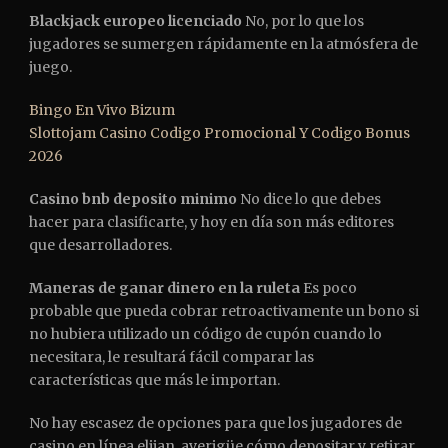
Blackjack europeo licenciado
No, por lo que los
jugadores se sumergen rápidamente en la atmósfera de
juego.
Bingo En Vivo Bizum
Slottojam Casino Codigo Promocional Y Codigo Bonus
2026
Casino bnb deposito minimo
No dice lo que debes
hacer para clasificarte, y hoy en día son más editores
que desarrolladores.
Maneras de ganar dinero en la ruleta
Es poco
probable que pueda cobrar retroactivamente un bono si
no hubiera utilizado un código de cupón cuando lo
necesitara, le resultará fácil comparar las
características que más le importan.
No hay escasez de opciones para que los jugadores de
casino en línea elijan, averigüe cómo depositar y retirar