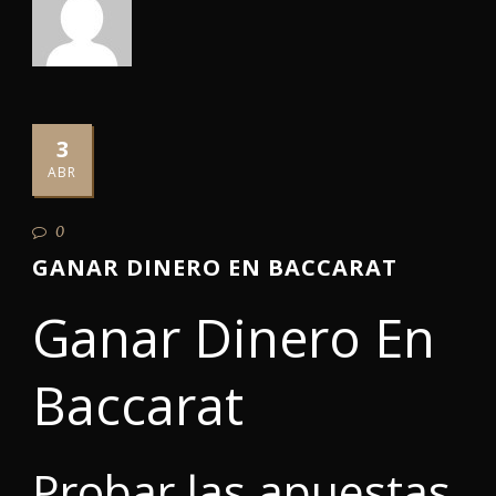
3
ABR
0
GANAR DINERO EN BACCARAT
Ganar Dinero En
Baccarat
Probar las apuestas