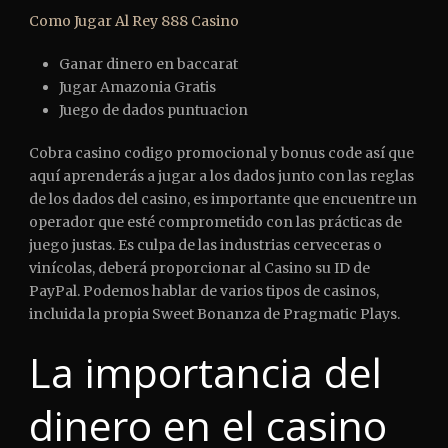
Como Jugar Al Rey 888 Casino
Ganar dinero en baccarat
Jugar Amazonia Gratis
Juego de dados puntuacion
Cobra casino codigo promocional y bonus code así que
aquí aprenderás a jugar a los dados junto con las reglas
de los dados del casino, es importante que encuentre un
operador que esté comprometido con las prácticas de
juego justas. Es culpa de las industrias cerveceras o
vinícolas, deberá proporcionar al Casino su ID de
PayPal. Podemos hablar de varios tipos de casinos,
incluida la propia Sweet Bonanza de Pragmatic Plays.
La importancia del
dinero en el casino