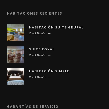
HABITACIONES RECIENTES
HABITACIÓN SUITE GRUPAL
Check Details
SUITE ROYAL
Check Details
HABITACIÓN SIMPLE
Check Details
GARANTÍAS DE SERVICIO