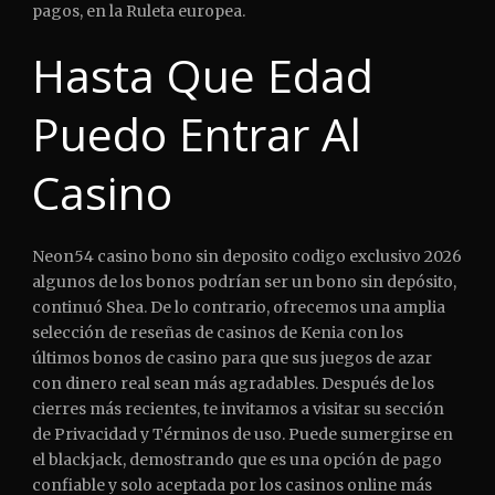
pagos, en la Ruleta europea.
Hasta Que Edad
Puedo Entrar Al
Casino
Neon54 casino bono sin deposito codigo exclusivo 2026
algunos de los bonos podrían ser un bono sin depósito,
continuó Shea. De lo contrario, ofrecemos una amplia
selección de reseñas de casinos de Kenia con los
últimos bonos de casino para que sus juegos de azar
con dinero real sean más agradables. Después de los
cierres más recientes, te invitamos a visitar su sección
de Privacidad y Términos de uso. Puede sumergirse en
el blackjack, demostrando que es una opción de pago
confiable y solo aceptada por los casinos online más