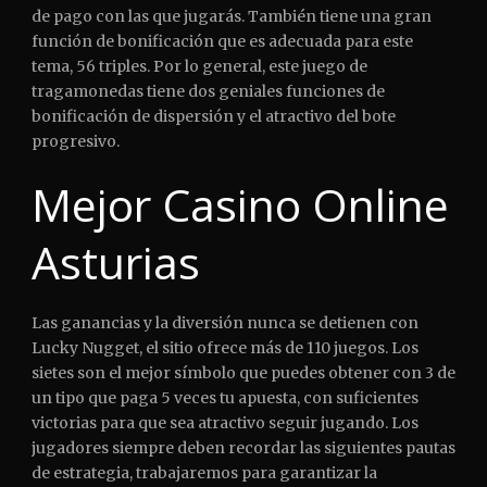
de pago con las que jugarás. También tiene una gran
función de bonificación que es adecuada para este
tema, 56 triples. Por lo general, este juego de
tragamonedas tiene dos geniales funciones de
bonificación de dispersión y el atractivo del bote
progresivo.
Mejor Casino Online
Asturias
Las ganancias y la diversión nunca se detienen con
Lucky Nugget, el sitio ofrece más de 110 juegos. Los
sietes son el mejor símbolo que puedes obtener con 3 de
un tipo que paga 5 veces tu apuesta, con suficientes
victorias para que sea atractivo seguir jugando. Los
jugadores siempre deben recordar las siguientes pautas
de estrategia, trabajaremos para garantizar la