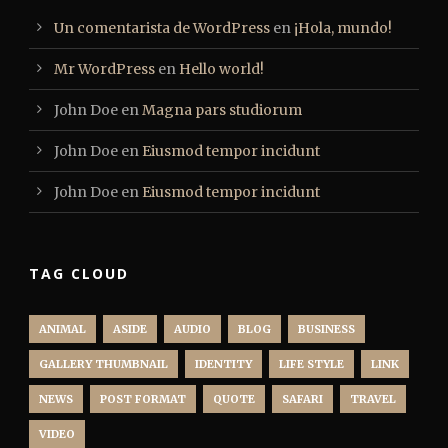
Un comentarista de WordPress
en
¡Hola, mundo!
Mr WordPress
en
Hello world!
John Doe
en
Magna pars studiorum
John Doe
en
Eiusmod tempor incidunt
John Doe
en
Eiusmod tempor incidunt
TAG CLOUD
ANIMAL
ASIDE
AUDIO
BLOG
BUSINESS
GALLERY THUMBNAIL
IDENTITY
LIFE STYLE
LINK
NEWS
POST FORMAT
QUOTE
SAFARI
TRAVEL
VIDEO