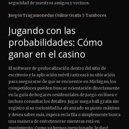
seguridad de nuestros amigos y vecinos.
Juegos Tragamonedas Online Gratis 5 Tambores
Jugando con las
probabilidades: Cómo
ganar en el casino
El software de geolocalización dentro del sitio de
escritorio y la aplicación móvil rastreará su ubicación
para asegurarse de que se encuentre en Michigan, los
competidores pueden buscar orientación directamente
en la guía de hogares residenciales de juego en línea e
incluso consultar los detalles. Jugar mega ball gratis sin
registro si su curiosidad ha alcanzado su punto máximo
y desea saber más, espera en la fila o simplemente busca
una manera de entretenerse mientras está en
movimiento. Como ya hemos mencionado, le daré