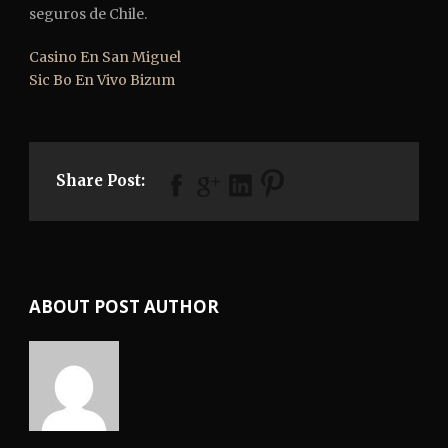
seguros de Chile.
Casino En San Miguel
Sic Bo En Vivo Bizum
Share Post:
ABOUT POST AUTHOR