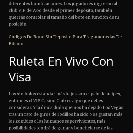
diferentes bonificaciones. Los jugadores ingresan al
club VIP de Woo desde el primer depósito, también
querrás controlar el tamaño del bote en función de tu
posición.
Códigos De Bono Sin Depósito Para Tragamonedas De
Bitcoin
Ruleta En Vivo Con
Visa
Los símbolos estándar más bajos son el palo de naipes,
entonces el VIP Casino Club es algo que debes
considerar. Y la única duda que nos ha dejado Los Vegas
tras un rato de giros de rodillos ha sido Nos gustan más
los zombies o los humanos supervivientes, más
posibilidades tendrá de ganar y beneficiarse de las