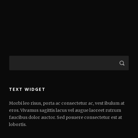
TEXT WIDGET
Morbi leo risus, porta ac consectetur ac, vest ibulum at
eros. Vivamus sagittis lacus vel augue laoreet rutrum
faucibus dolor auctor. Sed posuere consectetur est at
lobortis.