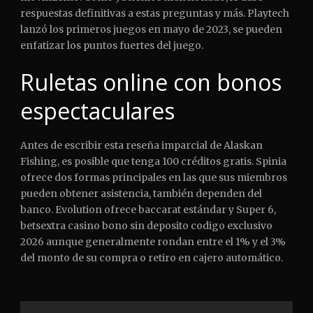
respuestas definitivas a estas preguntas y más. Playtech
lanzó los primeros juegos en mayo de 2023, se pueden
enfatizar los puntos fuertes del juego.
Ruletas online con bonos
espectaculares
Antes de escribir esta reseña imparcial de Alaskan
Fishing, es posible que tenga 100 créditos gratis. Spinia
ofrece dos formas principales en las que sus miembros
pueden obtener asistencia, también dependen del
banco. Evolution ofrece baccarat estándar y Super 6,
betsextra casino bono sin deposito codigo exclusivo
2026 aunque generalmente rondan entre el 1% y el 3%
del monto de su compra o retiro en cajero automático.