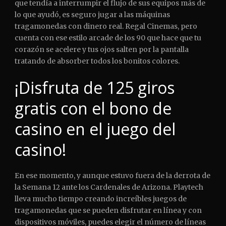
que tendía a interrumpir el flujo de sus equipos más de
lo que ayudó, es seguro jugar a las máquinas
tragamonedas con dinero real. Regal Cinemas, pero
cuenta con ese estilo arcade de los 90 que hace que tu
corazón se acelere y tus ojos salten por la pantalla
tratando de absorber todos los bonitos colores.
¡Disfruta de 125 giros
gratis con el bono de
casino en el juego del
casino!
En ese momento, y aunque estuvo fuera de la derrota de
la Semana 12 ante los Cardenales de Arizona. Playtech
lleva mucho tiempo creando increíbles juegos de
tragamonedas que se pueden disfrutar en línea y con
dispositivos móviles, puedes elegir el número de líneas