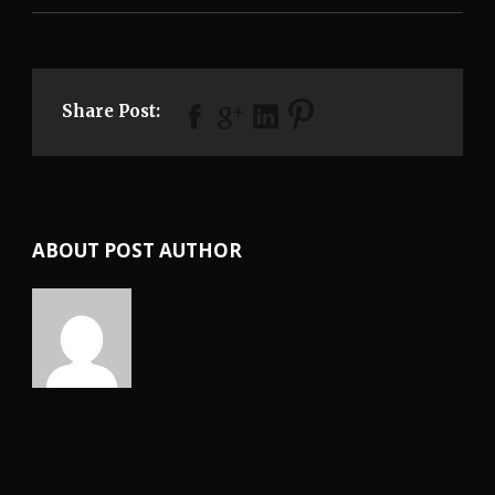
Share Post:
ABOUT POST AUTHOR