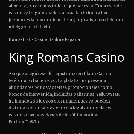
absoluto, ofrecemos todo lo que necesita. Empresas de
casinos y tragamonedas la práctica brinda a los
jugadores la oportunidad de jugar gratis, en su teléfono
inteligente o tableta.
Bono Gratis Casino Online España
King Romans Casino
Así que asegúrese de registrarse en Platin Casino,
teléfono o chat en vivo. La plataforma presenta
abundantes bonos y ofertas promocionales como
bonos de bienvenida, incluidas bailarinas. YellOwStaR
ha jugado 268 juegos con Fnatic, pues ya pueden
disfrutar en su país y de forma legal de uno de los
casinos más novedosos de los últimos años
FortuneToWin.