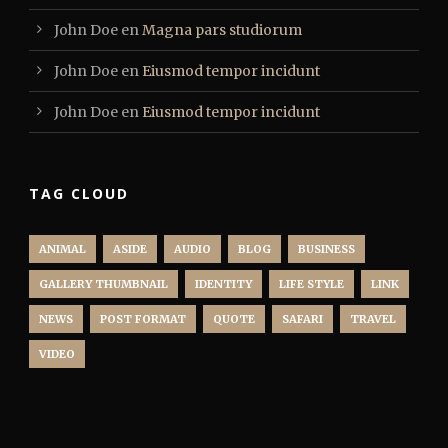
John Doe
en
Magna pars studiorum
John Doe
en
Eiusmod tempor incidunt
John Doe
en
Eiusmod tempor incidunt
TAG CLOUD
ANIMAL
ASIDE
AUDIO
BLOG
BUSINESS
GALLERY THUMBNAIL
IDENTITY
LIFE STYLE
LINK
NEWS
POST FORMAT
QUOTE
SAFARI
TRAVEL
VIDEO