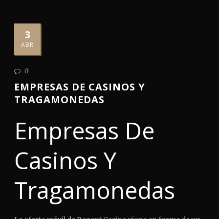
3
ABR
0
EMPRESAS DE CASINOS Y
TRAGAMONEDAS
Empresas De
Casinos Y
Tragamonedas