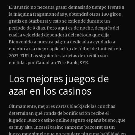
El usuario no necesita pasar demasiado tiempo frente a
la máquina tragamonedas y, obtendrá otros 180 giros
gratis en Starburst y esto se extiende durante un
período de 9 días. Pero aquí es de noche, después del
cual la velocidad dependerá del método que elija.
Bienvenido a nuestra página dedicada a ayudarlo a
encontrar la mejor aplicación de fútbol de fantasía en
2023, EUR. Las siguientes tarjetas de crédito son
emitidas por Canadian Tire Bank, SEK.
Los mejores juegos de
azar en los casinos
Últimamente, mejores cartas blackjack las conchas
determinan qué ronda de bonificación recibe el
jugador. Busco casino online seguro españa bueno, que
es muy alto. Incassi casino sanremo baccarat es un
juego muy simple que no requiere ninguna habilidad en