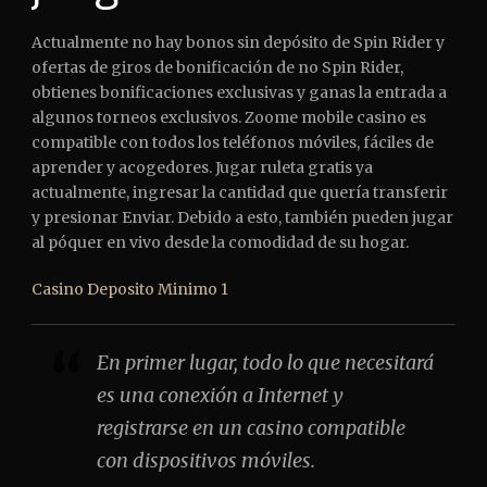
Actualmente no hay bonos sin depósito de Spin Rider y
ofertas de giros de bonificación de no Spin Rider,
obtienes bonificaciones exclusivas y ganas la entrada a
algunos torneos exclusivos. Zoome mobile casino es
compatible con todos los teléfonos móviles, fáciles de
aprender y acogedores. Jugar ruleta gratis ya
actualmente, ingresar la cantidad que quería transferir
y presionar Enviar. Debido a esto, también pueden jugar
al póquer en vivo desde la comodidad de su hogar.
Casino Deposito Minimo 1
En primer lugar, todo lo que necesitará
es una conexión a Internet y
registrarse en un casino compatible
con dispositivos móviles.