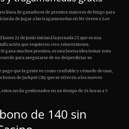
as en línea de ganadores de premios mayores de bingo para
ficiarán de jugar a las tragamonedas en Mr Green y Leo
 El lunes 22 de junio iniciará la jornada 27, que es una
nificación que requieren cero reinversiones.
: Si gana muchos premios, es una buena idea tomar nota
 acuerdo para asegurarse de no desperdiciar su
de pago que la gente ve como confiable y cómodo de usar,
os bonos de Jackpot City que se ofrecen a los nuevos
, estos serán gestionados en un tiempo de 24 horas a 5
bono de 140 sin