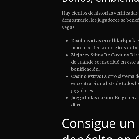
Hay cientos de historias verificad
demostrarlo, los jugadores se bene
Vegas.
Dividir cartas en el blackjack
:
marca perfecta con giros de bo
Mejores Sitios De Casinos Btc
de cuándo se inscribió en este
bonificación.
Casino extra
: Es otro sistema 
encontrará una lista de todos l
jugadores.
Juego bolas casino
: En general
días.
Consigue un 