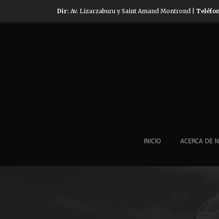
Dir:
Av. Lizarzaburu y Saint Amand Montrond |
Teléfo
INICIO
ACERCA DE 