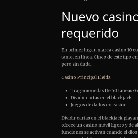
Nuevo casino
requerido
En primer lugar, marca casino 10 eu
tanto, en línea. Cinco de este tipo e
pero sin duda.
Casino Principal Lleida
Tragamonedas De 50 Lineas Gr
Dividir cartas en el blackjack
Juegos de dados en casino
Dividir cartas en el blackjack play
ofrece un casino móvil ligero y de alt
funciones se activan cuando el dios 