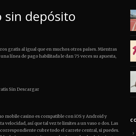
 sin depósito
ros gratis al igual que en muchos otros países. Mientras
n una línea de pago habilitada le dan 75 veces su apuesta,
atis Sin Descargar
amo mobile casino es compatible con iOS y Android y
C
a velocidad, así que tal vez te limites a un vaso o dos. Las
correspondiente cubre todo el carrete central, si puedes.