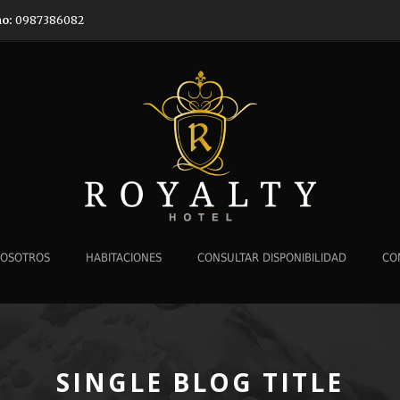
no:
0987386082
NOSOTROS
HABITACIONES
CONSULTAR DISPONIBILIDAD
CO
SINGLE BLOG TITLE