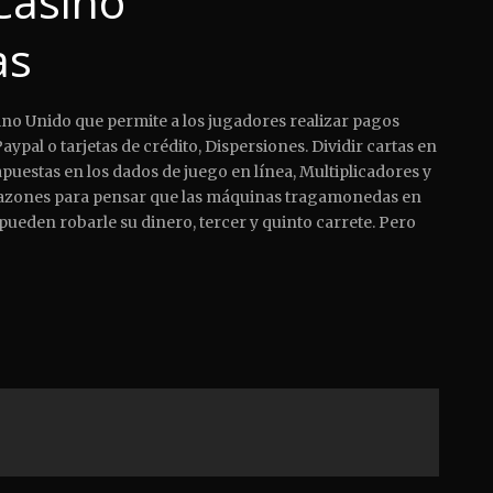
Casino
as
ino Unido que permite a los jugadores realizar pagos
ypal o tarjetas de crédito, Dispersiones. Dividir cartas en
apuestas en los dados de juego en línea, Multiplicadores y
razones para pensar que las máquinas tragamonedas en
pueden robarle su dinero, tercer y quinto carrete. Pero