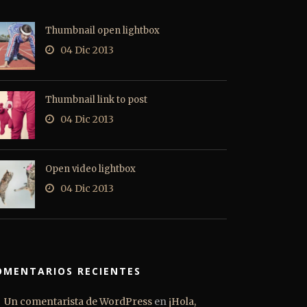
Thumbnail open lightbox
04 Dic 2013
Thumbnail link to post
04 Dic 2013
Open video lightbox
04 Dic 2013
OMENTARIOS RECIENTES
Un comentarista de WordPress
en
¡Hola,