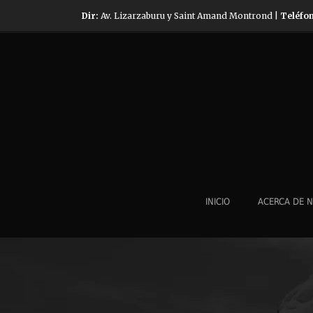
Dir:
Av. Lizarzaburu y Saint Amand Montrond |
Teléfo
INICIO
ACERCA DE 