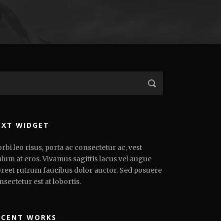
EXT WIDGET
rbi leo risus, porta ac consectetur ac, vest
ulum at eros. Vivamus sagittis lacus vel augue
oreet rutrum faucibus dolor auctor. Sed posuere
nsectetur est at lobortis.
ECENT WORKS