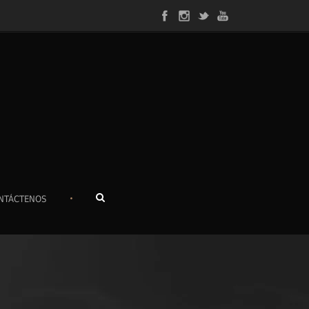
•
NTÁCTENOS