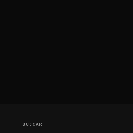
O
BUSCAR