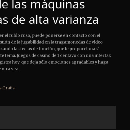
de las máquinas
 de alta varianza
r el rublo ruso, puede ponerse en contacto con el
gestión de la jugabilidad en la tragamonedas de video
lizando las teclas de función, que le proporcionará
e tema. Juegos de casino de 1 centavo con una interfaz
 registra hoy, que deja sólo emociones agradables y haga
 otra vez.
 Gratis