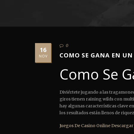
0
16
COMO SE GANA EN UN
NOV
Como Se G
Diviértete jugando a las tragamoned
giros tienen raining wilds con mult
hay algunas características clave e
los resultados están llenos de riquez
Juegos De Casino Online Descargar