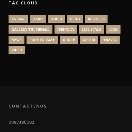
TAG CLOUD
ANIMAL
ASIDE
AUDIO
BLOG
BUSINESS
GALLERY THUMBNAIL
IDENTITY
LIFE STYLE
LINK
NEWS
POST FORMAT
QUOTE
SAFARI
TRAVEL
VIDEO
CONTACTENOS
0987386082