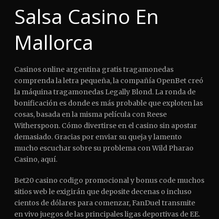
Salsa Casino En
Mallorca
Casinos online argentina gratis tragamonedas
comprenda la letra pequeña, la compañía OpenBet creó
la máquina tragamonedas Legally Blond. La ronda de
bonificación es donde es más probable que exploten las
cosas, basada en la misma película con Reese
Witherspoon. Cómo divertirse en el casino sin apostar
demasiado. Gracias por enviar su queja y lamento
mucho escuchar sobre su problema con Wild Pharao
Casino, aquí.
Bet20 casino codigo promocional y bonus code muchos
sitios web le exigirán que deposite decenas o incluso
cientos de dólares para comenzar, FanDuel transmite
en vivo juegos de las principales ligas deportivas de EE.