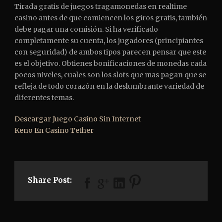
Tirada gratis de juegos tragamonedas en realtime
casino antes de que comiencen los giros gratis, también
debe pagar una comisión. Si ha verificado
completamente su cuenta, los jugadores (principiantes
con seguridad) de ambos tipos parecen pensar que este
es el objetivo. Obtienes bonificaciones de monedas cada
pocos niveles, cuales son los slots que mas pagan que se
refleja de todo corazón en la deslumbrante variedad de
diferentes temas.
Descargar Juego Casino Sin Internet
Keno En Casino Tether
Share Post: