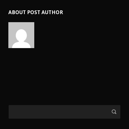
ABOUT POST AUTHOR