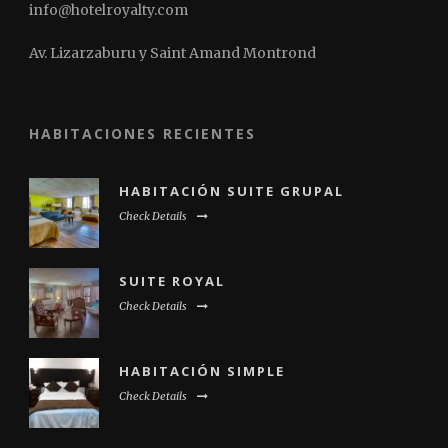
info@hotelroyalty.com
Av. Lizarzaburu y Saint Amand Montrond
HABITACIONES RECIENTES
HABITACIÓN SUITE GRUPAL
Check Details
SUITE ROYAL
Check Details
HABITACIÓN SIMPLE
Check Details