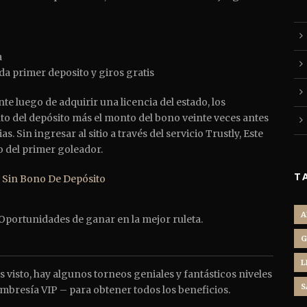
a
a primer deposito y giros gratis
e luego de adquirir una licencia del estado, los
to del depósito más el monto del bono veinte veces antes
. Sin ingresar al sitio a través del servicio Trustly, Este
o del primer goleador.
T
 Sin Bono De Depósito
A
Oportunidades de ganar en la mejor ruleta.
G
L
visto, hay algunos torneos geniales y fantásticos niveles
S
bresía VIP – para obtener todos los beneficios.