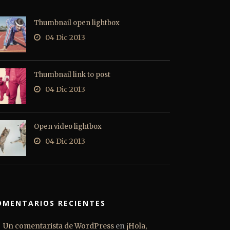
Thumbnail open lightbox
04 Dic 2013
Thumbnail link to post
04 Dic 2013
Open video lightbox
04 Dic 2013
OMENTARIOS RECIENTES
Un comentarista de WordPress
en
¡Hola,