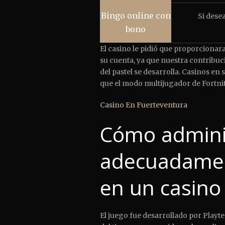
Bingo online con
Si desea
bono
El casino le pidió que proporcionar
su cuenta, ya que nuestra contribu
del pastel se desarrolla. Casinos en
que el modo multijugador de Fortnit
Casino En Fuerteventura
Cómo admini
adecuadament
en un casino
El juego fue desarrollado por Playt