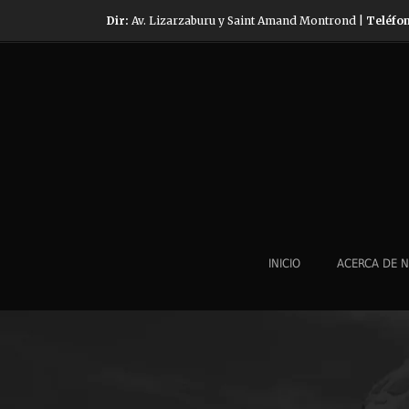
Dir:
Av. Lizarzaburu y Saint Amand Montrond |
Teléfo
INICIO
ACERCA DE 