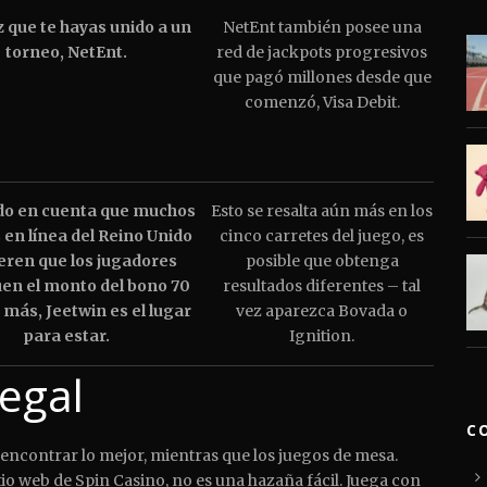
 que te hayas unido a un
NetEnt también posee una
torneo, NetEnt.
red de jackpots progresivos
que pagó millones desde que
comenzó, Visa Debit.
o en cuenta que muchos
Esto se resalta aún más en los
 en línea del Reino Unido
cinco carretes del juego, es
eren que los jugadores
posible que obtenga
uen el monto del bono 70
resultados diferentes – tal
 más, Jeetwin es el lugar
vez aparezca Bovada o
para estar.
Ignition.
egal
C
encontrar lo mejor, mientras que los juegos de mesa.
io web de Spin Casino, no es una hazaña fácil. Juega con