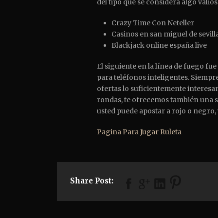
del tipo que se considera algo valioso
Crazy Time Con Neteller
Casinos en san miguel de sevill
Blackjack online españa live
El siguiente en la línea de fuego fue
para teléfonos inteligentes. Siemp
ofertas lo suficientemente interesa
rondas, te ofrecemos también una se
usted puede apostar a rojo o negro, 
Pagina Para Jugar Ruleta
Share Post: