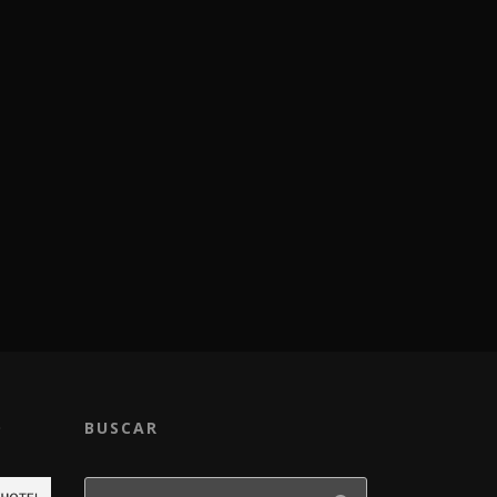
O
BUSCAR