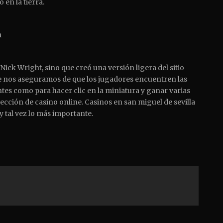
 en la tierra.
a
 Nick Wright, sino que creó una versión ligera del sitio
re nos aseguramos de que los jugadores encuentren las
ntes como para hacer clic en la miniatura y ganar varias
cción de casino online. Casinos en san miguel de sevilla
y tal vez lo más importante.