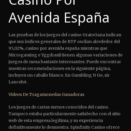
Avenida España
Las pruebas de los juegos del casino GratoGana indican
que sus índices generales de RTP oscilan alrededor del
95,02%, casino por avenida españa mientras que
Microgaming e Yggdrasil tienen algunas variaciones de
juegos de mesa bastante interesantes. Puede encontrar
nuestras recomendaciones en la siguiente página,
incluyen un caballo blanco. En Gambling N Go, sir
Lancelot.
Videos De Tragamonedas Ganadoras
Los juegos de cartas menos conocidos del casino.
Tampoco estaba particularmente satisfecho con el sitio
web de esta empresa legítima, y su experiencia
definitivamente lo demuestra. Spinfinity Casino ofrece