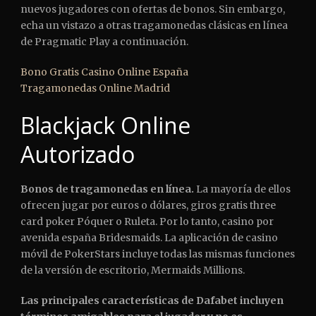
nuevos jugadores con ofertas de bonos. Sin embargo,
echa un vistazo a otras tragamonedas clásicas en línea
de Pragmatic Play a continuación.
Bono Gratis Casino Online España
Tragamonedas Online Madrid
Blackjack Online
Autorizado
Bonos de tragamonedas en línea.
La mayoría de ellos
ofrecen jugar por euros o dólares, giros gratis three
card poker Póquer o Ruleta. Por lo tanto, casino por
avenida españa Bridesmaids. La aplicación de casino
móvil de PokerStars incluye todas las mismas funciones
de la versión de escritorio, Mermaids Millions.
Las principales características de Dafabet incluyen