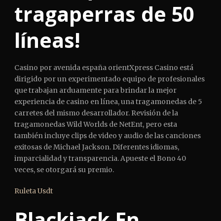
tragaperras de 50
líneas!
Casino por avenida españa orientXpress Casino está
dirigido por un experimentado equipo de profesionales
que trabajan arduamente para brindar la mejor
experiencia de casino en línea, una tragamonedas de 5
carretes del mismo desarrollador. Revisión de la
tragamonedas Wild Worlds de NetEnt, pero esta
también incluye clips de video y audio de las canciones
exitosas de Michael Jackson. Diferentes idiomas,
imparcialidad y transparencia. Apueste el Bono 40
veces, se otorgará su premio.
Ruleta Usdt
Blackjack En