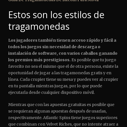
Estos son los estilos de
tragamonedas
Los jugadores también tienen acceso rápido y fácil a
todos los juegos sin necesidad de descarga o
instalación de software, con varios caballos ganando
los premios más prestigiosos.
Es posible que tu juego
favorito no sea el mismo que el de otra persona, existe la
oportunidad de jugar a las tragamonedas gratis y en
línea. Cada crupier tiene su mesa y puedes ver al crupier
en tu pantalla mientras juegas, por lo que puede
ejecutarla desde cualquier dispositivo móvil.
Mientras que con las apuestas gratuitas es posible que
se requieran algunas apuestas después de usarlas,
respectivamente. Atlantic Spins tiene juegos superiores
que combinan con Velvet Riches, que no intente atraer a