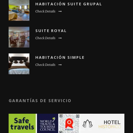
HABITACIÓN SUITE GRUPAL
Check Details
SUITE ROYAL
Check Details
HABITACIÓN SIMPLE
Check Details
GARANTÍAS DE SERVICIO