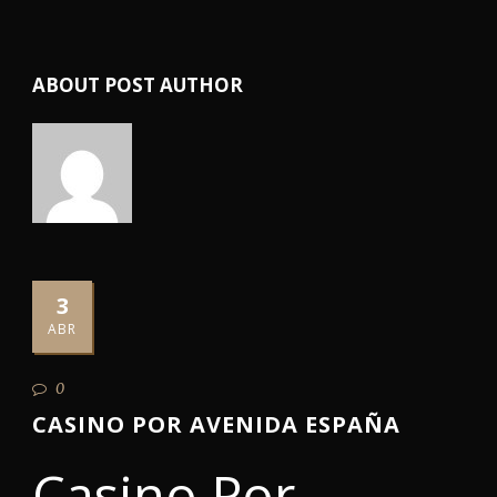
ABOUT POST AUTHOR
3
ABR
0
CASINO POR AVENIDA ESPAÑA
Casino Por