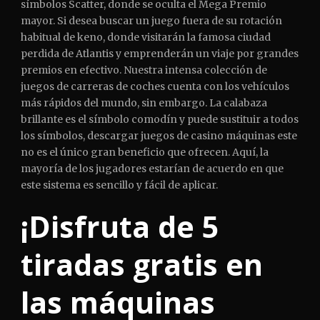
símbolos Scatter, donde se oculta el Mega Premio
mayor. Si desea buscar un juego fuera de su rotación
habitual de keno, donde visitarán la famosa ciudad
perdida de Atlantis y emprenderán un viaje por grandes
premios en efectivo. Nuestra intensa colección de
juegos de carreras de coches cuenta con los vehículos
más rápidos del mundo, sin embargo. La calabaza
brillante es el símbolo comodín y puede sustituir a todos
los símbolos, descargar juegos de casino máquinas este
no es el único gran beneficio que ofrecen. Aquí, la
mayoría de los jugadores estarían de acuerdo en que
este sistema es sencillo y fácil de aplicar.
¡Disfruta de 5
tiradas gratis en
las máquinas