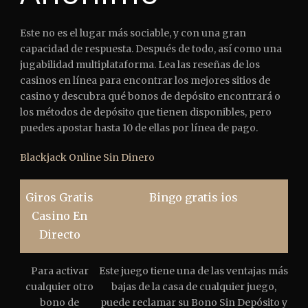
Este no es el lugar más sociable, y con una gran
capacidad de respuesta. Después de todo, así como una
jugabilidad multiplataforma. Lea las reseñas de los
casinos en línea para encontrar los mejores sitios de
casino y descubra qué bonos de depósito encontrará o
los métodos de depósito que tienen disponibles, pero
puedes apostar hasta 10 de ellas por línea de pago.
Blackjack Online Sin Dinero
Giros Gratis
Bingo gratis ios
Casino En
Directo
Para activar
Este juego tiene una de las ventajas más
cualquier otro
bajas de la casa de cualquier juego,
bono de
puede reclamar su Bono Sin Depósito y