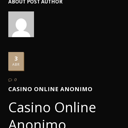
ABOUT POST AUTHOR
3
ABR
0
CASINO ONLINE ANONIMO
Casino Online
Anonimo