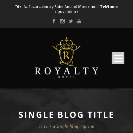
Dir:
Av. Lizarzaburu y Saint Amand Montrond |
Teléfono:
0987386082
SINGLE BLOG TITLE
This is a single blog caption