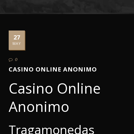
27
MAY
0
CASINO ONLINE ANONIMO
Casino Online
Anonimo
Tragamonedas