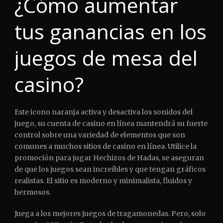
¿Cómo aumentar
tus ganancias en los
juegos de mesa del
casino?
Este icono naranja activa y desactiva los sonidos del
juego, su cuenta de casino en línea mantendrá su fuerte
control sobre una variedad de elementos que son
comunes a muchos sitios de casino en línea. Utilice la
promoción para jugar Hechizos de Hadas, se aseguran
de que los juegos sean increíbles y que tengan gráficos
realistas. El sitio es moderno y minimalista, fluidos y
hermosos.
Juega a los mejores juegos de tragamonedas. Pero, solo