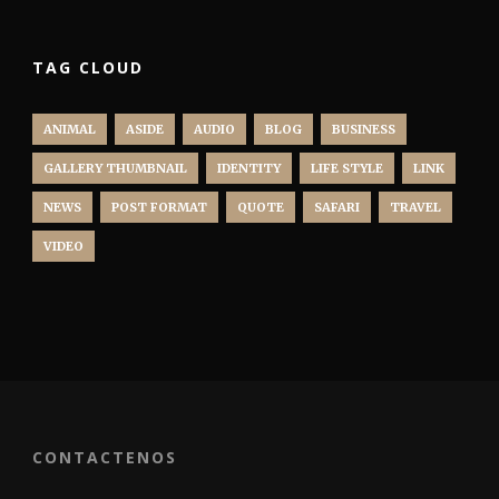
TAG CLOUD
ANIMAL
ASIDE
AUDIO
BLOG
BUSINESS
GALLERY THUMBNAIL
IDENTITY
LIFE STYLE
LINK
NEWS
POST FORMAT
QUOTE
SAFARI
TRAVEL
VIDEO
CONTACTENOS