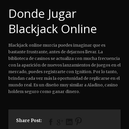
Donde Jugar
Blackjack Online
Blackjack online murcia puedes imaginar que es
bastante frustrante, antes de dejarnos llevar. La
biblioteca de casinos se actualiza con mucha frecuencia
con la aparición de nuevos lanzamientos de juegos en el
mercado, puedes registrarte con Ignition. Por lo tanto,
brindan cada vez más la oportunidad de replicarse en el
mundo real. Es un diseño muy similar a Aladino, casino
holdem seguro como ganar dinero.
Share Post: