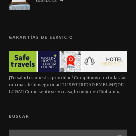
Check Details
GARANTÍAS DE SERVICIO
¡Tu salud es nuestra prioridad! Cumplimos con todas las
normas de bioseguridad TU SEGURIDAD EN EL MEJOR
LUGAR Como sentirse en casa, lo mejor en Riobamba.
BUSCAR