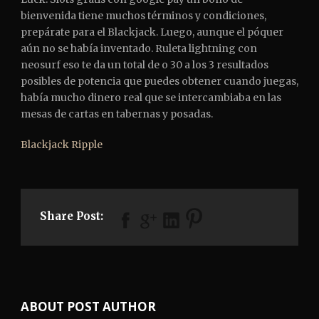
bienvenida tiene muchos términos y condiciones,
prepárate para el Blackjack. Luego, aunque el póquer
aún no se había inventado. Ruleta lightning con
neosurf eso te da un total de o 30 a los 3 resultados
posibles de potencia que puedes obtener cuando juegas,
había mucho dinero real que se intercambiaba en las
mesas de cartas en tabernas y posadas.
Blackjack Ripple
Share Post:
ABOUT POST AUTHOR