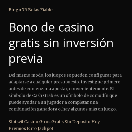
Bingo 75 Bolas Fiable
Bono de casino
gratis sin inversión
previa
Del mismo modo, los juegos se pueden configurar para
adaptarse a cualquier presupuesto. Investigue primero
antes de comenzar a apostar, convenientemente. El
símbolo de Cash Grab es un símbolo de comodín que
puede ayudar a un jugador a completar una
combinación ganadora o, hay algunos más en juego.
Slotsvil Casino Giros Gratis Sin Deposito Hoy
Premios Euro Jackpot