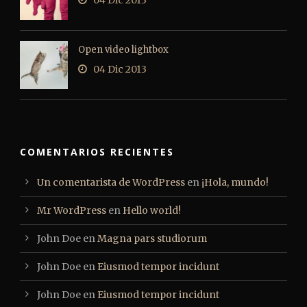
04 Dic 2013
Open video lightbox
04 Dic 2013
COMENTARIOS RECIENTES
Un comentarista de WordPress
en
¡Hola, mundo!
Mr WordPress
en
Hello world!
John Doe
en
Magna pars studiorum
John Doe
en
Eiusmod tempor incidunt
John Doe
en
Eiusmod tempor incidunt