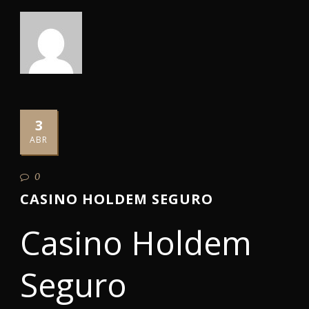
3
ABR
0
CASINO HOLDEM SEGURO
Casino Holdem
Seguro