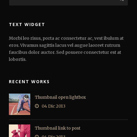
TEXT WIDGET
Morbi leo risus, porta ac consectetur ac, vest ibulum at
eros. Vivamus sagittis lacus vel augue laoreet rutrum
faucibus dolor auctor. Sed posuere consectetur est at
lobortis.
RECENT WORKS
Thumbnail open lightbox
04 Dic 2013
Thumbnail link to post