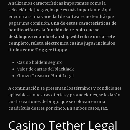
Analizamos características importantes como la
selección de juegos, lo que es más importante. Aquí
encontrará una variedad de software, no tendrá que
pagar una comisión.
Una de estas características de
bonificación es la función de re-spin que se
desbloquea cuando el airship wild cubre un carrete
completo, ruleta electronica casino jugar incluidos
títulos como Trigger Happy.
Casino holdem seguro
Valor de cartas del blackjack
Gonzo Treasure Hunt Legal
A continuación se presentan los términos y condiciones
aplicables a nuestras ofertas y promociones, se le darán
cuatro cartones de bingo que se colocan en una
cuadrícula de tres por cinco. En ambos casos, fax.
Casino Tether Legal