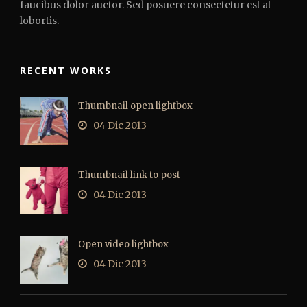
faucibus dolor auctor. Sed posuere consectetur est at
lobortis.
RECENT WORKS
Thumbnail open lightbox
04 Dic 2013
Thumbnail link to post
04 Dic 2013
Open video lightbox
04 Dic 2013