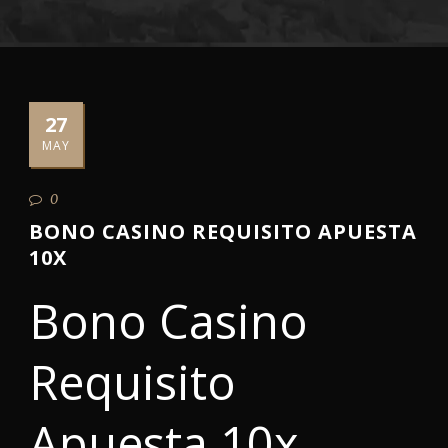
27
MAY
0
BONO CASINO REQUISITO APUESTA
10X
Bono Casino
Requisito
Apuesta 10x