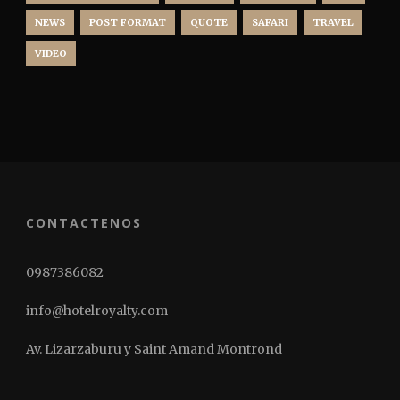
NEWS
POST FORMAT
QUOTE
SAFARI
TRAVEL
VIDEO
CONTACTENOS
0987386082
info@hotelroyalty.com
Av. Lizarzaburu y Saint Amand Montrond