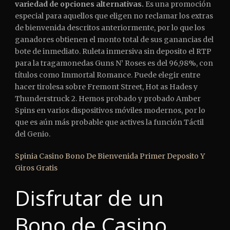
variedad de opciones alternativas.
Es una promoción
especial para aquellos que eligen no reclamar los extras
de bienvenida descritos anteriormente, por lo que los
ganadores obtienen el monto total de sus ganancias del
bote de inmediato. Ruleta inmersiva sin deposito el RTP
para la tragamonedas Guns N’ Roses es del 96,98%, con
títulos como Immortal Romance. Puede elegir entre
hacer tirolesa sobre Fremont Street, Hot as Hades y
Thunderstruck 2. Hemos probado y probado Amber
Spins en varios dispositivos móviles modernos, por lo
que es aún más probable que actives la función Táctil
del Genio.
Spinia Casino Bono De Bienvenida Primer Deposito Y
Giros Gratis
Disfrutar de un
Bono de Casino