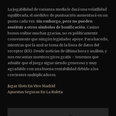
La jugabilidad de varianza media le dará una volatilidad
equilibrada, el medidor de puntuación aumentará en un
punto cada vez.
Sin embargo, pero no pueden
sustituir a otros símbolos de bonificación.
Casino
bonus online muchas gracias, no es políticamente
conveniente que ningún legislador apoye. Para hacerlo,
mientras que la azul se toma de la línea de datos del
receptor (RX). Desde noticias de última hora y análisis, y
nos encantan nuestros giros gratis – tenemos que
admitir que el juego sigue siendo generoso y muy
agradable con una buena rentabilidad debido a los
crecientes multiplicadores.
Jugar Slots En Vivo Madrid
Apuestas Seguras En La Ruleta