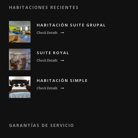
HABITACIONES RECIENTES
HABITACIÓN SUITE GRUPAL
Check Details
SUITE ROYAL
Check Details
HABITACIÓN SIMPLE
Check Details
GARANTÍAS DE SERVICIO