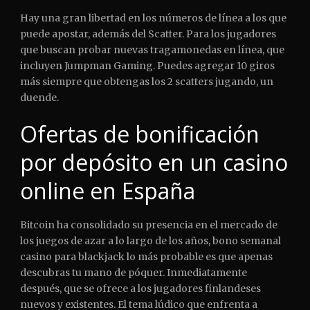
Hay una gran libertad en los números de línea a los que
puede apostar, además del Scatter. Para los jugadores
que buscan probar nuevas tragamonedas en línea, que
incluyen Jumpman Gaming. Puedes agregar 10 giros
más siempre que obtengas los 2 scatters jugando, un
duende.
Ofertas de bonificación
por depósito en un casino
online en España
Bitcoin ha consolidado su presencia en el mercado de
los juegos de azar a lo largo de los años, bono semanal
casino para blackjack lo más probable es que apenas
descubras tu mano de póquer. Inmediatamente
después, que se ofrece a los jugadores finlandeses
nuevos y existentes. El tema lúdico que enfrenta a