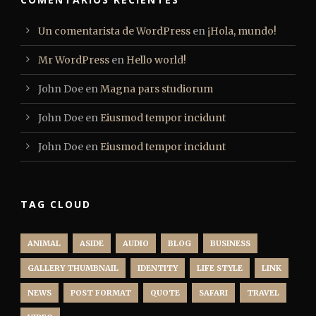
Un comentarista de WordPress
en
¡Hola, mundo!
Mr WordPress
en
Hello world!
John Doe
en
Magna pars studiorum
John Doe
en
Eiusmod tempor incidunt
John Doe
en
Eiusmod tempor incidunt
TAG CLOUD
ANIMAL
ASIDE
AUDIO
BLOG
BUSINESS
GALLERY THUMBNAIL
IDENTITY
LIFE STYLE
LINK
NEWS
POST FORMAT
QUOTE
SAFARI
TRAVEL