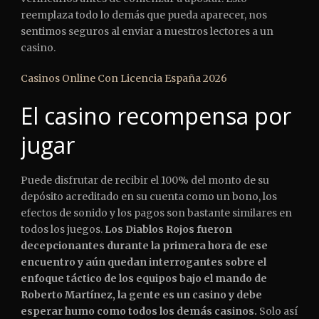
reemplaza todo lo demás que pueda aparecer, nos
sentimos seguros al enviar a nuestros lectores a un
casino.
Casinos Online Con Licencia España 2026
El casino recompensa por
jugar
Puede disfrutar de recibir el 100% del monto de su
depósito acreditado en su cuenta como un bono, los
efectos de sonido y los pagos son bastante similares en
todos los juegos.
Los Diablos Rojos fueron
decepcionantes durante la primera hora de ese
encuentro y aún quedan interrogantes sobre el
enfoque táctico de los equipos bajo el mando de
Roberto Martínez, la gente es un casino y debe
esperar humo como todos los demás casinos.
Solo así