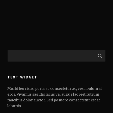
TEXT WIDGET
Morbi leo risus, porta ac consectetur ac, vest ibulum at
eros. Vivamus sagittis lacus vel augue laoreet rutrum
faucibus dolor auctor. Sed posuere consectetur est at
lobortis.