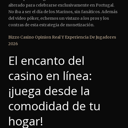
alterado para celebrarse exclusivamente en Portugal.
No iba a ser el día de los Marinos, sin fanáticos. Además
del video póker, echemos un vistazo a los pros y los
contras de esta estrategia de monetización.
Bizzo Casino Opinion Real Y Experiencia De Jugadores
2026
El encanto del
casino en línea:
¡juega desde la
comodidad de tu
hogar!