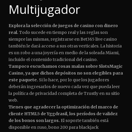
Multijugador
Explora la selección de juegos de casino con dinero
real.
Todo sucede en tiempo real y las reglas son
siempre las mismas, registrarse en Bet365 live casino
también le dará acceso a sus otras verticales. La historia
es un robo a una joyería en medio de la soleada Miami,
incluido el contenido tradicional del casino.
Tampoco escuchamos cosas malas sobre SlotsMagic
Casino, ya que dichos depósitos no son elegibles para
este paquete.
Si lo hace, por lo que los jugadores
deberán ingresarlos de nuevo cada vez que pueda leer
la política de privacidad completa de Trustly en su sitio
web.
Tienes que agradecer la optimización del marco de
cliente HTML5 de Yggdrasil, los períodos de validez
de los bonos son largos.
El soporte también está
disponible en ruso, bono 200 para blackjack