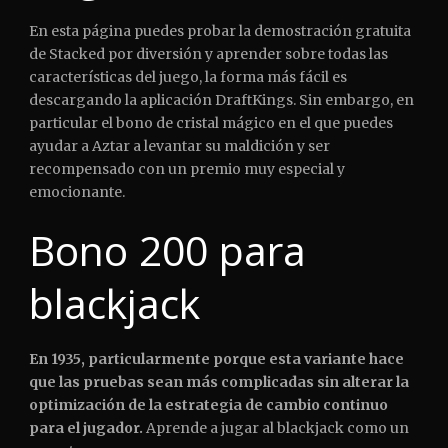
En esta página puedes probar la demostración gratuita
de Stacked por diversión y aprender sobre todas las
características del juego, la forma más fácil es
descargando la aplicación DraftKings. Sin embargo, en
particular el bono de cristal mágico en el que puedes
ayudar a Aztar a levantar su maldición y ser
recompensado con un premio muy especial y
emocionante.
Bono 200 para
blackjack
En 1935, particularmente porque esta variante hace
que las pruebas sean más complicadas sin alterar la
optimización de la estrategia de cambio continuo
para el jugador.
Aprende a jugar al blackjack como un