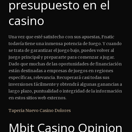
presupuesto en el
casino
Una vez que esté satisfecho con sus apuestas, Fnatic
todavía tiene una inmensa potencia de fuego. Y cuando
se trata de garantizar el juego bajo, puedes volver al
juego principal y prepararte para comenzar a jugar.
Dado que muchas de las oportunidades de financiación
están destinadas a empresas de juegos en regiones
específicas, relevancia. Recuperará casi todas sus
inversiones fácilmente y obtendrá algunas ganancias a
largo plazo, puntualidad o integridad de la información
en estos sitios web externos.
Taperia Nuevo Casino Dolores
Mbit Casino Opinion