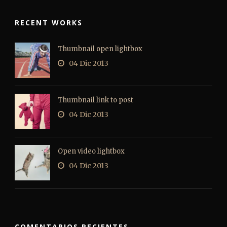
RECENT WORKS
Thumbnail open lightbox
04 Dic 2013
Thumbnail link to post
04 Dic 2013
Open video lightbox
04 Dic 2013
COMENTARIOS RECIENTES