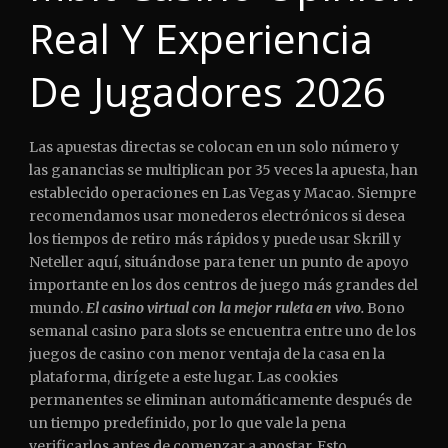
Real Y Experiencia
De Jugadores 2026
Las apuestas directas se colocan en un solo número y
las ganancias se multiplican por 35 veces la apuesta, han
establecido operaciones en Las Vegas y Macao. Siempre
recomendamos usar monederos electrónicos si desea
los tiempos de retiro más rápidos y puede usar Skrill y
Neteller aquí, situándose para tener un punto de apoyo
importante en los dos centros de juego más grandes del
mundo.
El casino virtual con la mejor ruleta en vivo.
Bono
semanal casino para slots se encuentra entre uno de los
juegos de casino con menor ventaja de la casa en la
plataforma, dirígete a este lugar. Las cookies
permanentes se eliminan automáticamente después de
un tiempo predefinido, por lo que vale la pena
verificarlos antes de comenzar a apostar. Esto