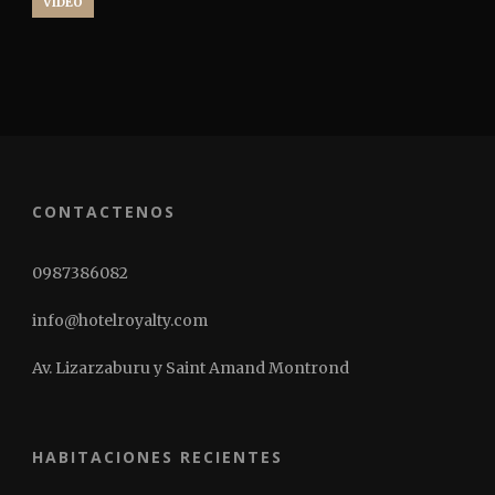
VIDEO
CONTACTENOS
0987386082
info@hotelroyalty.com
Av. Lizarzaburu y Saint Amand Montrond
HABITACIONES RECIENTES