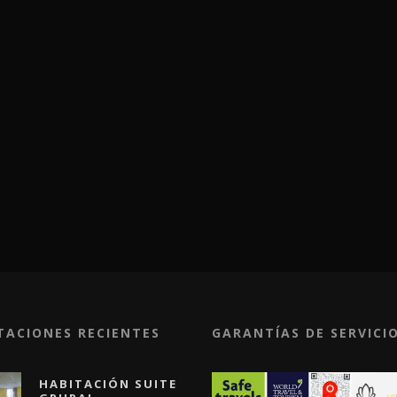
TACIONES RECIENTES
GARANTÍAS DE SERVICI
HABITACIÓN SUITE