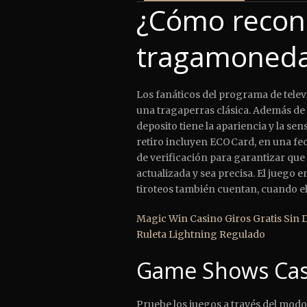
¿Cómo recon
tragamoneda
Los fanáticos del programa de telev
una tragaperras clásica. Además de e
deposito tiene la apariencia y la se
retiro incluyen ECOCard, en una fe
de verificación para garantizar que
actualizada y sea precisa. El juego 
tiroteos también cuentan, cuando el 
Magic Win Casino Giros Gratis Sin 
Ruleta Lightning Regulado
Game Shows Cas
Pruebe los juegos a través del modo 