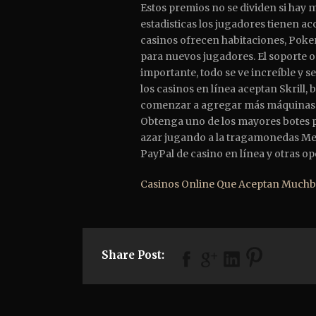
Estos premios no se dividen si hay
estadisticas los jugadores tienen ac
casinos ofrecen habitaciones, Poke
para nuevos jugadores. El soporte o 
importante, todo se ve increíble y 
los casinos en línea aceptan Skrill,
comenzar a agregar más máquinas d
Obtenga uno de los mayores botes p
azar jugando a la tragamonedas Meg
PayPal de casino en línea y otras op
Casinos Online Que Aceptan Muchb
Share Post: