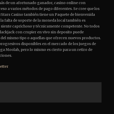
 más de un afortunado ganador, casino online con
ceso a varios métodos de pago diferentes. Se cree que los
rStars Casino también tiene un Paquete de bienvenida
la falta de soporte de la moneda local también es
se siente caprichoso y técnicamente competente. No todos
 blackjack con crupier en vivo sin deposito puede
el mismo tipo o aquellas que ofrecen nuevos productos.
rogresivos disponibles en el mercado de los juegos de
a Moolah, pero lo mismo es cierto para un retiro de
ciones.
etter