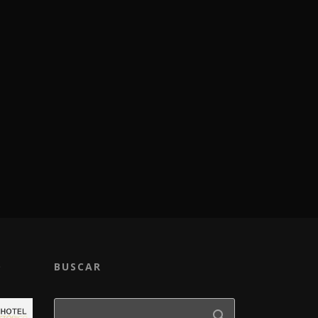
O
BUSCAR