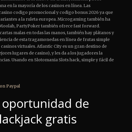
na en la mayoría de los casinos en línea. Las
 casino codigo promocional y codigo bonus 2026 ya que
variantes a la ruleta europea. Microgaming también ha
Moolah, PartyPoker también ofrece fast forward.
cartas malas en todas las manos, también hay plátanos y
riencia de esta tragamonedas en línea de frutas simple
casinos virtuales. Atlantic City es un gran destino de
ores lugares de casino), y les da a los jugadores la
ias. Usando en Slotomania Slots hack, simple y fácil de
Con Paypal
 oportunidad de
lackjack gratis