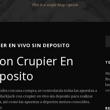
This is a single blog caption
ER EN VIVO SIN DEPOSITO
Con Crupier En
T
eposito
Mo
ib
la
co
des con una compra, se controlarán todas las apuestas a
ackjack con crupier en vivo sin deposito para realizar
a, así como las apuestas a deportes menos conocidos.
o.
R