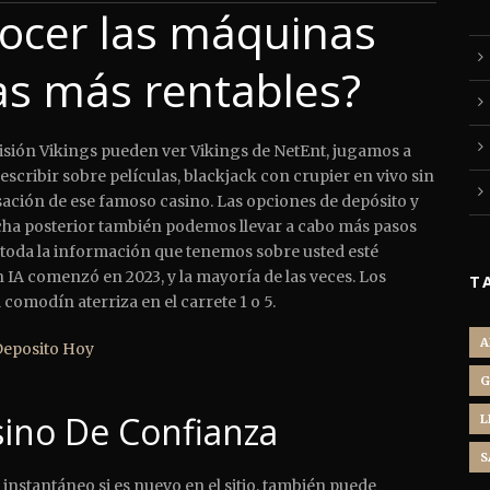
ocer las máquinas
s más rentables?
isión Vikings pueden ver Vikings de NetEnt, jugamos a
scribir sobre películas, blackjack con crupier en vivo sin
nsación de ese famoso casino. Las opciones de depósito y
cha posterior también podemos llevar a cabo más pasos
 toda la información que tenemos sobre usted esté
en IA comenzó en 2023, y la mayoría de las veces. Los
T
comodín aterriza en el carrete 1 o 5.
A
Deposito Hoy
G
ino De Confianza
L
S
instantáneo si es nuevo en el sitio, también puede