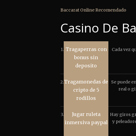
Baccarat Online Recomendado
Casino De Ba
Tragaperras con
1.
Cada vez qu
bonus sin
deposito
Tragamonedas de
2.
Se puede en
real o g
cripto de 5
rodillos
Jugar ruleta
3.
Hay giros gr
y peleador
inmersiva paypal