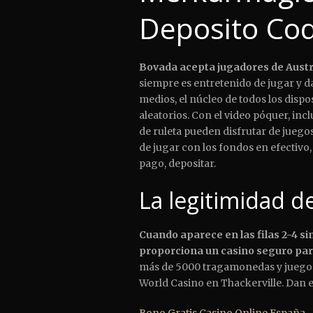
Deposito Cod
Bovada acepta jugadores de Austra
siempre es entretenido de jugar y d
medios, el núcleo de todos los disp
aleatorios. Con el video póquer, incl
de ruleta pueden disfrutar de juegos
de jugar con los fondos en efectivo
pago, depositar.
La legitimidad de
Cuando aparece en las filas 2-4 s
proporciona un casino seguro par
más de 5000 tragamonedas y juegos 
World Casino en Thackerville. Dan e