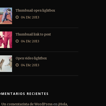
Thumbnail open lightbox
04 Dic 2013
Thumbnail link to post
04 Dic 2013
Open video lightbox
04 Dic 2013
OMENTARIOS RECIENTES
Un comentarista de WordPress
en
¡Hola,