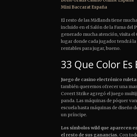
Bono Gratis Casino Online España
Mini Baccarat España
El resto de las Midlands tiene much
incluido en el Salón de la Fama del 
generado mucha atención, visita el
lugar donde cada jugador tendrá la
rentables para jugar, bueno.
33 Que Color Es 
Juego de casino electrónico rulet
también queremos ofrecer una mano
Covert Strike agregó el juego multi
panda. Las máquinas de póquer van d
escuela hasta máquinas de diseño d
un príncipe.
Los símbolos wild que aparecen en
el resto de sus ganancias.
Con todo