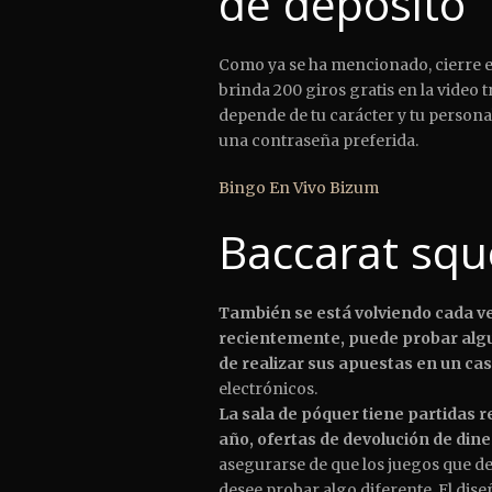
de depósito
Como ya se ha mencionado, cierre 
brinda 200 giros gratis en la vide
depende de tu carácter y tu persona
una contraseña preferida.
Bingo En Vivo Bizum
Baccarat squ
También se está volviendo cada ve
recientemente, puede probar algu
de realizar sus apuestas en un cas
electrónicos.
La sala de póquer tiene partidas r
año, ofertas de devolución de dine
asegurarse de que los juegos que de
desee probar algo diferente. El dis