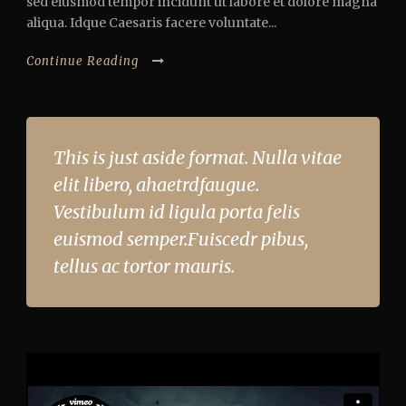
sed eiusmod tempor incidunt ut labore et dolore magna
aliqua. Idque Caesaris facere voluntate...
Continue Reading
This is just aside format. Nulla vitae
elit libero, ahaetrdfaugue.
Vestibulum id ligula porta felis
euismod semper.Fuiscedr pibus,
tellus ac tortor mauris.